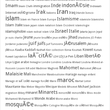
indonÃ©sie
Inde
Imam
immigration
Imam Chafii
Indrawati
Iran
Irak
Iraq
Internet
intÃ©grisme
Irakiens
Irlande
Isesco
islam
Islamisme
Islam en France
Islam Europe
islamiste
Islamistes
Islam Italie
Islam japan
islam natation
Islam Occident
islamologie
Israel
Italie
islamophobie
islam radical
islam USA
Jakarta
Japon
Jejad
Jihad
Jeune
je suis charlie
jeune brulÃ©e
jeux vidÃ©o
Jihadistes
JO Pekin
juif
juifs
JÃ©rusalem
Jordanie
judaisme
juif Tunisiens
jÃ©suite
Koweit
Kaaba
Kaddafi
JÃ©sus
Kadhafi
Keir collection
Kenia
Kouttab
Kuttab
laÃ¯citÃ©
libertÃ©
Liban
LDJ
Le Pen
Kuwait
Lapidation
LDH
Ligue arabe
Libye
llemagne
Londre
Londres
Loubna Ahmad
Loubna Ahmed al-
Mahomet
Hussein
Louvre
ltifi adel
Madinier
Maghreb
Mahomet JÃ©sue
Malaisie
Mali
mariage
Manchester
Maraboutisme
mariage enfant
maroc
Mariage et laÃ¯citÃ©
mariage forcÃ©
Marie
Martial Leiter
Mauritanie
Mecque
Michael Jackson
Max Weber
Mayotte
Medeb
Mhomet
Minarets
minaret
migration
Mikey
minoritÃ©
minoritÃ©s
Miss
mode
Monde Arabe
Mohamed
Mohamed VI
Mone arabe
Morci
mosquÃ©e
MosquÃ©e Cologne
MosquÃ©e de crÃ©teil
MosquÃ©e