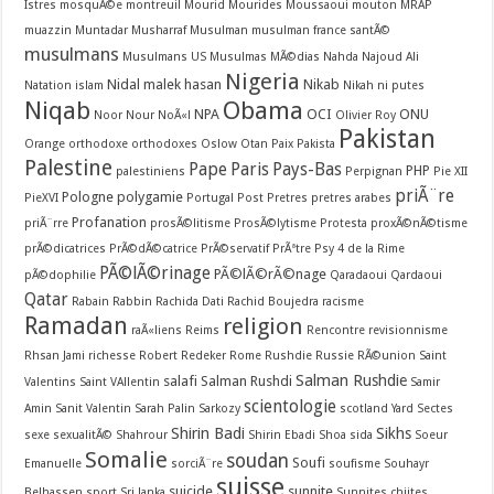
Istres
mosquÃ©e montreuil
Mourid
Mourides
Moussaoui
mouton
MRAP
muazzin
Muntadar
Musharraf
Musulman
musulman france santÃ©
musulmans
Musulmans US
Musulmas
MÃ©dias
Nahda
Najoud Ali
Nigeria
Nidal malek hasan
Nikab
Natation islam
Nikah
ni putes
Niqab
Obama
NPA
OCI
ONU
Noor
Nour
NoÃ«l
Olivier Roy
Pakistan
Orange
orthodoxe
orthodoxes
Oslow
Otan
Paix
Pakista
Palestine
Pape
Paris
Pays-Bas
PHP
palestiniens
Perpignan
Pie XII
priÃ¨re
Pologne
polygamie
PieXVI
Portugal
Post
Pretres
pretres arabes
Profanation
priÃ¨rre
prosÃ©litisme
ProsÃ©lytisme
Protesta
proxÃ©nÃ©tisme
prÃ©dicatrices
PrÃ©dÃ©catrice
PrÃ©servatif
PrÃªtre
Psy 4 de la Rime
PÃ©lÃ©rinage
PÃ©lÃ©rÃ©nage
pÃ©dophilie
Qaradaoui
Qardaoui
Qatar
Rabain
Rabbin
Rachida Dati
Rachid Boujedra
racisme
Ramadan
religion
raÃ«liens
Reims
Rencontre
revisionnisme
Rhsan Jami
richesse
Robert Redeker
Rome
Rushdie
Russie
RÃ©union
Saint
Salman Rushdie
salafi
Salman Rushdi
Valentins
Saint VAllentin
Samir
scientologie
Amin
Sanit Valentin
Sarah Palin
Sarkozy
scotland Yard
Sectes
Shirin Badi
Sikhs
sexe
sexualitÃ©
Shahrour
Shirin Ebadi
Shoa
sida
Soeur
Somalie
soudan
Soufi
Emanuelle
sorciÃ¨re
soufisme
Souhayr
suisse
suicide
sunnite
Belhassen
sport
Sri lanka
Sunnites chiites