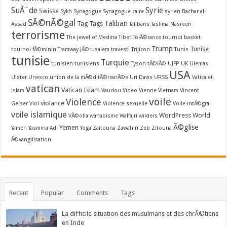
SuÃ¨de
Syrie
Swisse
Sykh
Synagogue
Synagogue caire
syrien Bachar al-
SÃ©nÃ©gal
Taliban
Tag
Tags
Assad
Talibans
Taslima Nasreen
terrorisme
The jewel of Medina
Tibet
TolÃ©rance
tournoi basket
Trump
Tunise
tournoi fÃ©minin
Tramway JÃ©rusalem
travesti
Trijicon
Tunis
tunisie
Turquie
tunisien
tunisiens
Tyson
tÃ©lÃ©
UJFP
UK
Ulemas
USA
Ulster
Unesco
union de la mÃ©ditÃ©rranÃ©e
Uri Davis
URSS
Vatica et
vatican
Vatican Islam
islam
Vaudou
Video
Vienne
Vietnam
Vincent
voile
Violence
violance
Geiser
Viol
Violence sexuelle
Voile intÃ©gral
voile islamique
WordPress
World
VÃ©olia
wahabisme
Walfajri
wilders
Ã©glise
Yemen
Yamen
Yasmina Adi
Yoga
Zaitouna
Zawahiri
Zeb
Zitouna
Ã©vangilisation
Recent
Popular
Comments
Tags
La difficile situation des musulmans et des chrÃ©tiens
en Inde