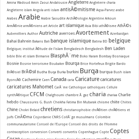
Angleterre
Amina Wadoud
Amin Zaoui
Andalousie
Angleterre charia
antisÃ©mitisme
Angleterre islam
Angola
anti islam
Aqsa-Parvez
arabe
Arabie
Arabes
Arabie Saoudite
ArchÃ©ologie
Argentine
Arkoun
art islamique
AthÃ©s
ArmÃ©nie
armÃ©niens
art
Article
Asia Bibi
athÃ©isme
Avortement
Autriche
averroes
Aubervilliers
Author
Azerbaidjan
belgique
banque islamique
Bahai
Bahrein
Bakans
Bali
Batina
BD
Ben Laden
Belgique; institut Ã©tude de l'islam
Bengladesch
Bengladesh
BlasphÃ¨me
bible
Bile et islam
Birmanie
Boko Haram
Bombay
Bosniaque
Bourqa
Bosnie
Bosnie terrorisme
Boubaker
Brice Hortefeux
Brigite Bardo
Burqa
BrÃ©sil
burkini
burqua
BrÃ©siel
Budha
Buqa
Burka
Bush islam
Caricature
Canada
caricatures
Cachemire
ByoncÃ©
Caen
caria
caricatures Mahomet
CarÃ¨me
Catholique
catholiques
Cellule
CFCM
charia
Charlie
synthÃ©tique
Chalghoumi
chambre Ã gaz
chariaa
hebdo
chiite
Chaussures G. Bush
Cheikha Fatima Bin Mubarak
chiisme
Chiites
chretiens
Chine
Chokri Belaid
christianophobie
chrÃ©tien
chrÃ©tiens et
CinÃ©ma
juifs
Cisjordanie
CNRS
CollÃ¨ge musulmans
Colombie
communautarisme
Conseil de l'Europe
Conseil des droits de l'Homme
Coptes
contraception
conversion
Converti
convertis
Copenhague
Copte