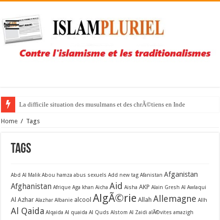
La difficile situation des musulmans et des chrÃ©tiens en Inde
Home
/
Tags
Tags
Afganistan
Abd Al Malik
Abou hamza
abus sexuels
Add new tag
Afanistan
Aid
Afghanistan
AKP
Afrique
Aga khan
Aicha
Aisha
Alain Gresh
Al Awlaqui
AlgÃ©rie
Allemagne
Al Azhar
alcool
Allah
Alazhar
Albanie
Allh
Al Qaida
Alqaida
Al quaida
Al Quds
Alstom
Al Zaidi
alÃ©vites
amazigh