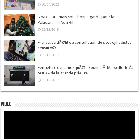
30/04/2022
NoÃ«l libre mais sous bonne garde pour la
Pakistanaise Asia Bibi
23/12/2018
France: Le dÃ©lit de consultation de sites djihadistes
censurÃ©
15/12/2017
Fermeture de la mosquÃ©e Sounna Ã Marseille, le Â«
test Â» de la grande priÃ¨re
15/12/2017
Video