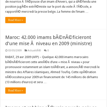
de nourrice Ã l’Ã©pouse d’un imam d’Anvers, qui a dÃ©fendu une
position jugÃ©e extrÃ©miste sur le port du voile Ã l’Ã©cole, a
rapportÃ© mercredi la presse belge. La femme de l’imam …
Read More »
Maroc: 42.000 imams bÃ©nÃ©ficieront
d’une mise Ã niveau en 2009 (ministre)
03/05/2009
ActualitÃ©
0
RABAT, 29 avr 2009 (AFP) – Quelque 42.000 imams marocains
bÃ©nÃ©ficieront cette annÃ©e d’une « mise Ã niveau » pour
promouvoir notamment un islam tolÃ©rant, a annoncÃ© mercredi le
ministre des Affaires islamiques, Ahmed Toufiq. Cette opÃ©ration
nÃ©cessitera pour 2009 un financement de 145 millions de dirhams
(13 millions d’euros) et sera …
Read More »