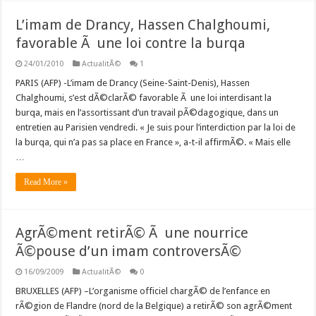
L’imam de Drancy, Hassen Chalghoumi,
favorable Ã une loi contre la burqa
24/01/2010
ActualitÃ©
1
PARIS (AFP) -L’imam de Drancy (Seine-Saint-Denis), Hassen
Chalghoumi, s’est dÃ©clarÃ© favorable Ã une loi interdisant la
burqa, mais en l’assortissant d’un travail pÃ©dagogique, dans un
entretien au Parisien vendredi. « Je suis pour l’interdiction par la loi de
la burqa, qui n’a pas sa place en France », a-t-il affirmÃ©. « Mais elle
…
Read More »
AgrÃ©ment retirÃ© Ã une nourrice
Ã©pouse d’un imam controversÃ©
16/09/2009
ActualitÃ©
0
BRUXELLES (AFP) –L’organisme officiel chargÃ© de l’enfance en
rÃ©gion de Flandre (nord de la Belgique) a retirÃ© son agrÃ©ment