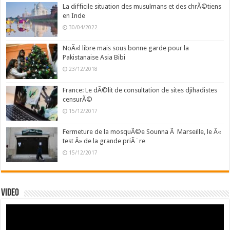
La difficile situation des musulmans et des chrÃ©tiens
en Inde
30/04/2022
NoÃ«l libre mais sous bonne garde pour la
Pakistanaise Asia Bibi
23/12/2018
France: Le dÃ©lit de consultation de sites djihadistes
censurÃ©
15/12/2017
Fermeture de la mosquÃ©e Sounna Ã Marseille, le Â«
test Â» de la grande priÃ¨re
15/12/2017
Video