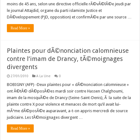
moins de 45 ans, selon une directive officielle rÃ©vÃ©lÃ©e jeudi par
le journal Attajdid, organe du parti islamiste Justice et
DÃ©veloppement (PJD, opposition) et confirmÃ©e par une source …
Read More »
Plaintes pour dÃ©nonciation calomnieuse
contre l’imam de Drancy, tÃ©moignages
divergents
27/01/2010
A La Une
0
BOBIGNY (AFP) -Deux plaintes pour « dÃ©nonciation calomnieuse »
ont Ã©tÃ© dÃ©posÃ©es mardi soir contre Hassen Chalghoumi,
imam de la mosquÃ©e de Drancy (Seine-Saint-Denis), Ã la suite de la
plainte contre X pour violence et menaces de mort qu’il avait lui-
mÃªme dÃ©posÃ©e auparavant, a-t-on appris mercredi de source
judiciaire. Les tÃ©moignages divergent …
Read More »