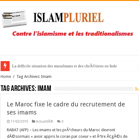
La difficile situation des musulmans et des chrÃ©tiens en Inde
Home
/
Tag Archives: Imam
Tag Archives:
Imam
Le Maroc fixe le cadre du recrutement de
ses imams
11/02/2010
ActualitÃ©
0
RABAT (AFP) – Les imams et les prÃªcheurs du Maroc devront
dÃ©sormais « avoir appris le coran par coeur » et Ãªtre Ã¢gÃ©s de