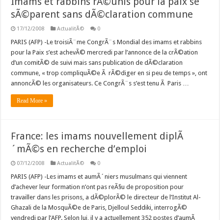
Imams et rabbins rÃ©unis pour la paix se
sÃ©parent sans dÃ©claration commune
17/12/2008
ActualitÃ©
0
PARIS (AFP) -Le troisiÃ¨me CongrÃ¨s Mondial des imams et rabbins
pour la Paix s’est achevÃ© mercredi par l’annonce de la crÃ©ation
d’un comitÃ© de suivi mais sans publication de dÃ©claration
commune, « trop compliquÃ©e Ã rÃ©diger en si peu de temps », ont
annoncÃ© les organisateurs. Ce CongrÃ¨s s’est tenu Ã Paris …
Read More »
France: les imams nouvellement diplÃ
´mÃ©s en recherche d’emploi
07/12/2008
ActualitÃ©
0
PARIS (AFP) -Les imams et aumÃ´niers musulmans qui viennent
d’achever leur formation n’ont pas reÃ§u de proposition pour
travailler dans les prisons, a dÃ©plorÃ© le directeur de l’Institut Al-
Ghazali de la MosquÃ©e de Paris, Djelloul Seddiki, interrogÃ©
vendredi par l’AFP. Selon lui, il y a actuellement 352 postes d’aumÃ