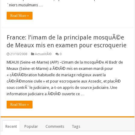
´niers musulmans …
Read More »
France: l’imam de la principale mosquÃ©e
de Meaux mis en examen pour escroquerie
21/10/2008
ActualitÃ©
0
MEAUX (Seine-et-Marne) (AFP) –L’imam de la mosquÃ©e Al Badr de
Meaux (Seine-et-Marne) a Ã©tÃ© mis en examen mardi pour
« cÃ©lÃ©bration habituelle de mariage religieux avant la
cÃ©rÃ©monie civile » et pour escroquerie aux Assedic, et placÃ©
sous contrÃ´le judiciaire, a-t-on appris de source judiciaire. Une
information judiciaire a Ã©tÃ© ouverte ce …
Read More »
Recent
Popular
Comments
Tags