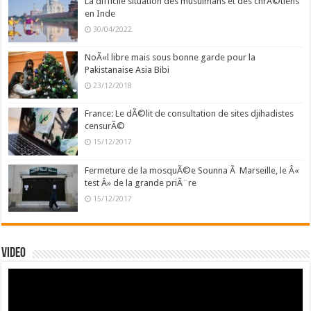
La difficile situation des musulmans et des chrÃ©tiens
en Inde
30/04/2022
NoÃ«l libre mais sous bonne garde pour la
Pakistanaise Asia Bibi
23/12/2018
France: Le dÃ©lit de consultation de sites djihadistes
censurÃ©
15/12/2017
Fermeture de la mosquÃ©e Sounna Ã Marseille, le Â«
test Â» de la grande priÃ¨re
15/12/2017
Video