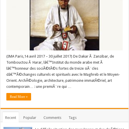
(IMA Paris,14 avril 2017 – 30 juillet 2017) De Dakar Ã Zanzibar, de
Tombouctou Ã Harar, lâ€™Institut du monde arabe met Ã
lâ€™honneur des sociÃ©tÃ©s fortes de treize siÃ¨cles
dâ€™Ã©changes culturels et spirituels avec le Maghreb et le Moyen-
Orient. ArchÃ©ologie, architecture, patrimoine immatÃ©riel, art
contemporain… : une premiÃ¨re qui …
Read More »
Recent
Popular
Comments
Tags