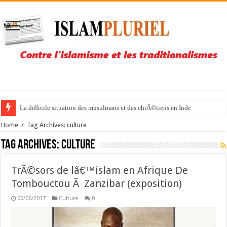
La difficile situation des musulmans et des chrÃ©tiens en Inde
Home
/
Tag Archives: culture
Tag Archives:
culture
TrÃ©sors de lâ€™islam en Afrique De
Tombouctou Ã Zanzibar (exposition)
06/06/2017
Culture
0