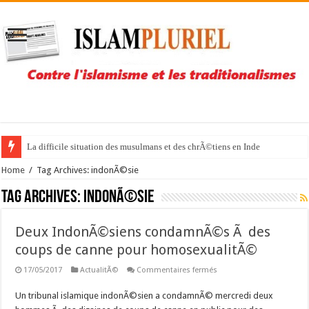
La difficile situation des musulmans et des chrÃ©tiens en Inde
Home
/
Tag Archives: indonÃ©sie
Tag Archives:
indonÃ©sie
Deux IndonÃ©siens condamnÃ©s Ã des
coups de canne pour homosexualitÃ©
sur
17/05/2017
ActualitÃ©
Commentaires fermés
Deux
IndonÃ©siens
Un tribunal islamique indonÃ©sien a condamnÃ© mercredi deux
condamnÃ©s
Ã