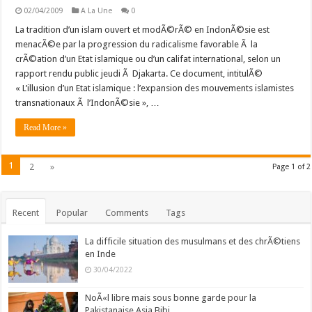
02/04/2009
A La Une
0
La tradition d’un islam ouvert et modÃ©rÃ© en IndonÃ©sie est
menacÃ©e par la progression du radicalisme favorable Ã la
crÃ©ation d’un Etat islamique ou d’un califat international, selon un
rapport rendu public jeudi Ã Djakarta. Ce document, intitulÃ©
« L’illusion d’un Etat islamique : l’expansion des mouvements islamistes
transnationaux Ã l’IndonÃ©sie », …
Read More »
1
2
»
Page 1 of 2
Recent
Popular
Comments
Tags
La difficile situation des musulmans et des chrÃ©tiens
en Inde
30/04/2022
NoÃ«l libre mais sous bonne garde pour la
Pakistanaise Asia Bibi