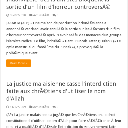
sortie d’un film d’horreur controversÃ©
06/02/2010
ActualitÃ©
0
JAKARTA (AFP) – Une maison de production indonÃ©sienne a
annoncÃ© vendredi avoir annulÃ© la sortie sur les Ã©crans d’un film
d’horreur controversÃ© aprÃ¨s avoir reÃ§u des menaces d’un groupe
islamiste radical. Le film, intitulÃ© « Hantu Puncak Datang Bulan » (« Le
cycle menstruel du fantÃ´me du Puncak »), a provoquÃ© la
polÃ©mique avant …
Read More »
La justice malaisienne casse l’interdiction
faite aux chrÃ©tiens d’utiliser le nom
d’Allah
31/12/2009
ActualitÃ©
0
(AP)-La justice malaisienne a jugÃ© que les ChrÃ©tiens ont le droit
constitutionnel d’utiliser le nom d’Allah pour faire rÃ©fÃ©rence Ã leur
dieu, et a qualifiÃ© d’illÃ©gale l’interdiction du gouvernement faite