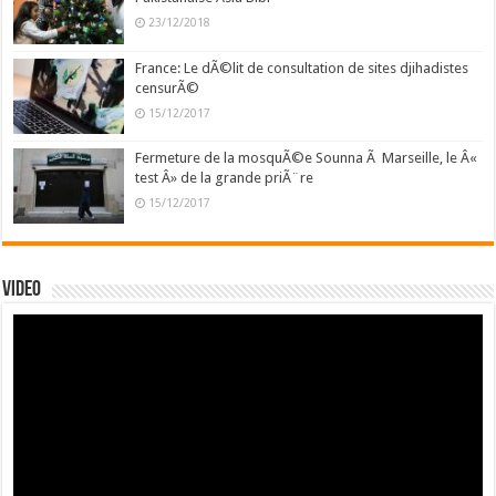
23/12/2018
France: Le dÃ©lit de consultation de sites djihadistes
censurÃ©
15/12/2017
Fermeture de la mosquÃ©e Sounna Ã Marseille, le Â«
test Â» de la grande priÃ¨re
15/12/2017
Video