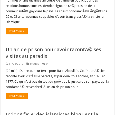
hommes Ã des dizaines de coups de canne en public pour des
des
coups
relations homosexuelles, dernier signe de rÃ©pression de la
de
communautÃ© gay dans le pays. Les deux condamnÃ©s Ã¢gÃ©s de
canne
pour
20 et 23 ans, reconnus coupables d’avoir transgressÃ© la stricte loi
homosexualitÃ©
islamique …
Read More »
Un an de prison pour avoir racontÃ© ses
visites au paradis
11/05/2010
Etudes
0
(20 min)- Dur retour sur terre pour Bakri Abdullah. Cet IndonÃ©sien
raconte avoir visitÃ© le paradis, et par deux fois encore, en 1975 et
1977. Ce qui n’est pas du tout du goÃ»t de la justice de son pays, qui l’a
condamnÃ© ce vendredi Ã un an de prison pour …
Read More »
IndonÃ©sie: des islamistes bloquent la