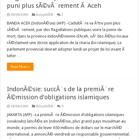
puni plus sÃ©vÃ¨rement Ã Aceh
09/09/2009
ActualitÃ©
2
BANDA ACEH (IndonÃ©sie) (AFP) –L’adultÃ¨re va Ãªtre puni plus
sÃ©vÃ¨rement, par des flagellations publiques voire la peine de
mort, dans la province indonÃ©sienne d’Aceh, oÃ¹ des Ã©lus locaux
rÃ©clament une stricte application de la charia (loi islamique). Le
parlement provincial devrait adopter lundi un projet de loi visant Ã
lutter …
Read More »
IndonÃ©sie: succÃ¨s de la premiÃ¨re
Ã©mission d’obligations islamiques
18/04/2009
ActualitÃ©
0
JAKARTA (AFP) –La premiÃ¨re Ã©mission d’obligations islamiques
(soukouks) lancÃ©e en IndonÃ©sie, plus grand pays musulman au
monde, a permis de lever 650 millions de dollars sur le marchÃ©
international, a annoncÃ© vendredi un responsable gouvernemental.