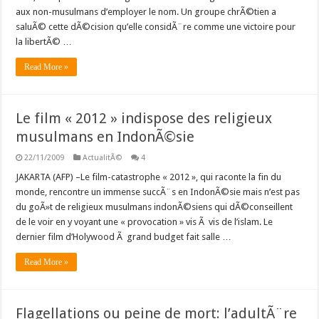
aux non-musulmans d’employer le nom. Un groupe chrÃ©tien a
saluÃ© cette dÃ©cision qu’elle considÃ¨re comme une victoire pour
la libertÃ© …
Read More »
Le film « 2012 » indispose des religieux
musulmans en IndonÃ©sie
22/11/2009
ActualitÃ©
4
JAKARTA (AFP) –Le film-catastrophe « 2012 », qui raconte la fin du
monde, rencontre un immense succÃ¨s en IndonÃ©sie mais n’est pas
du goÃ»t de religieux musulmans indonÃ©siens qui dÃ©conseillent
de le voir en y voyant une « provocation » vis Ã vis de l’islam. Le
dernier film d’Holywood Ã grand budget fait salle …
Read More »
Flagellations ou peine de mort: l’adultÃ¨re