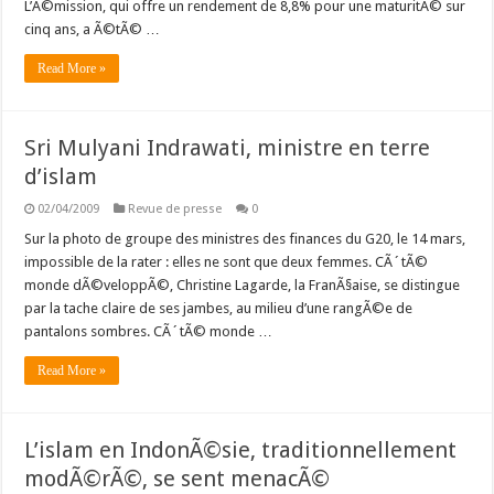
L’Ã©mission, qui offre un rendement de 8,8% pour une maturitÃ© sur
cinq ans, a Ã©tÃ© …
Read More »
Sri Mulyani Indrawati, ministre en terre
d’islam
02/04/2009
Revue de presse
0
Sur la photo de groupe des ministres des finances du G20, le 14 mars,
impossible de la rater : elles ne sont que deux femmes. CÃ´tÃ©
monde dÃ©veloppÃ©, Christine Lagarde, la FranÃ§aise, se distingue
par la tache claire de ses jambes, au milieu d’une rangÃ©e de
pantalons sombres. CÃ´tÃ© monde …
Read More »
L’islam en IndonÃ©sie, traditionnellement
modÃ©rÃ©, se sent menacÃ©