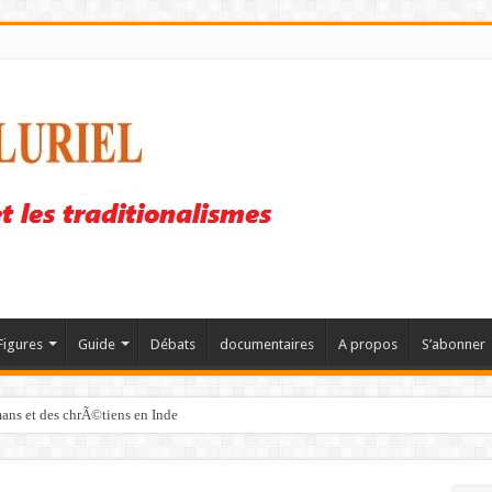
Figures
Guide
Débats
documentaires
A propos
S’abonner
mans et des chrÃ©tiens en Inde