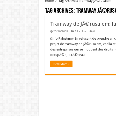
Home
/
Tag Archives: Tramway JÃ©rusalem
Tag Archives:
Tramway JÃ©rus
Tramway de JÃ©rusalem: la 
25/10/2008
A La Une
0
(Info Palestine)- En refusant de prendre en 
projet de tramway de JÃ©rusalem, Veolia 
des entreprises qui se moquent des droits h
occupÃ©e, le rÃ©seau …
Read More »