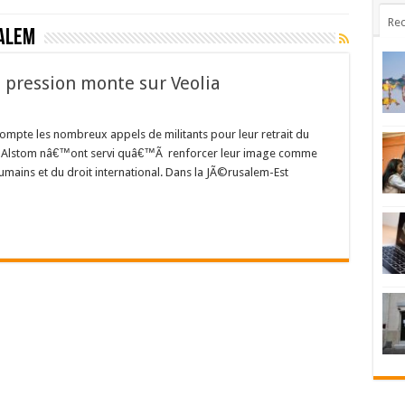
Rec
alem
pression monte sur Veolia
compte les nombreux appels de militants pour leur retrait du
et Alstom nâ€™ont servi quâ€™Ã renforcer leur image comme
umains et du droit international. Dans la JÃ©rusalem-Est