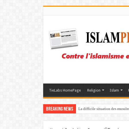
TieLabs HomePage
Religion
Islam
Breaking News
La difficile situation des musul