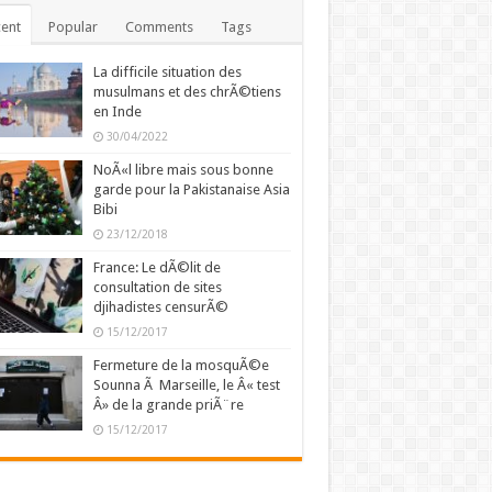
ent
Popular
Comments
Tags
La difficile situation des
musulmans et des chrÃ©tiens
en Inde
30/04/2022
NoÃ«l libre mais sous bonne
garde pour la Pakistanaise Asia
Bibi
23/12/2018
France: Le dÃ©lit de
consultation de sites
djihadistes censurÃ©
15/12/2017
Fermeture de la mosquÃ©e
Sounna Ã Marseille, le Â« test
Â» de la grande priÃ¨re
15/12/2017