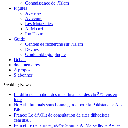
Connaissance de l’Islam
Figures
Averroes
Avicenne
Les Mutazilites
Al Maarri
Ibn Hazm
Guide
Centres de recherche sur l’Islam
Revues
Guide bibliographique
Débats
documentaires
A propos
S’abonner
Breaking News
La difficile situation des musulmans et des chrÃ©tiens en
Inde
NoÃ«l libre mais sous bonne garde pour la Pakistanaise Asia
Bibi
France: Le dÃ©lit de consultation de sites djihadistes
censurÃ©
Fermeture de la mosquÃ©e Sounna Ã Marseille, le Â« test