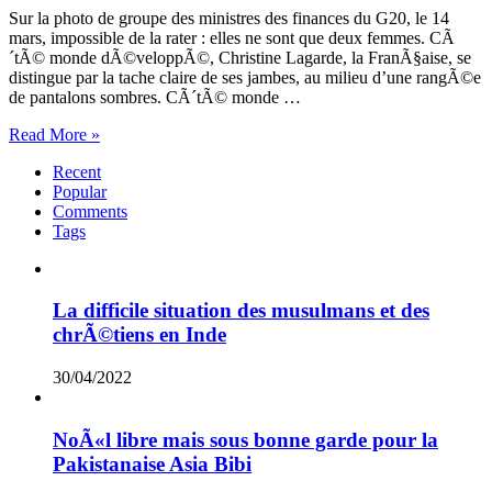
Sur la photo de groupe des ministres des finances du G20, le 14
mars, impossible de la rater : elles ne sont que deux femmes. CÃ
´tÃ© monde dÃ©veloppÃ©, Christine Lagarde, la FranÃ§aise, se
distingue par la tache claire de ses jambes, au milieu d’une rangÃ©e
de pantalons sombres. CÃ´tÃ© monde …
Read More »
Recent
Popular
Comments
Tags
La difficile situation des musulmans et des
chrÃ©tiens en Inde
30/04/2022
NoÃ«l libre mais sous bonne garde pour la
Pakistanaise Asia Bibi