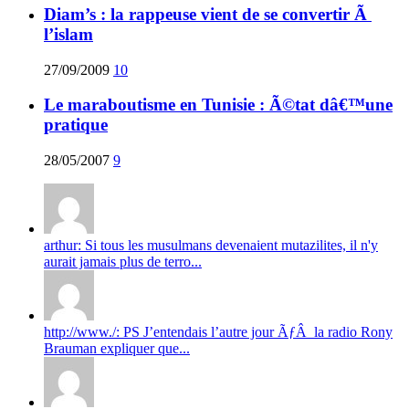
Diam’s : la rappeuse vient de se convertir Ã
l’islam
27/09/2009
10
Le maraboutisme en Tunisie : Ã©tat dâ€™une
pratique
28/05/2007
9
arthur: Si tous les musulmans devenaient mutazilites, il n'y
aurait jamais plus de terro...
http://www./: PS J’entendais l’autre jour ÃƒÂ la radio Rony
Brauman expliquer que...