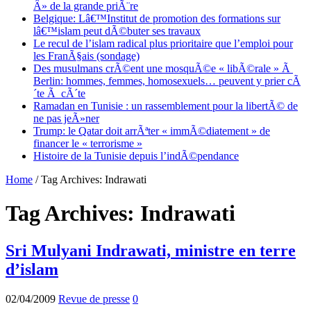
Â» de la grande priÃ¨re
Belgique: Lâ€™Institut de promotion des formations sur
lâ€™islam peut dÃ©buter ses travaux
Le recul de l’islam radical plus prioritaire que l’emploi pour
les FranÃ§ais (sondage)
Des musulmans crÃ©ent une mosquÃ©e « libÃ©rale » Ã
Berlin: hommes, femmes, homosexuels… peuvent y prier cÃ
´te Ã cÃ´te
Ramadan en Tunisie : un rassemblement pour la libertÃ© de
ne pas jeÃ»ner
Trump: le Qatar doit arrÃªter « immÃ©diatement » de
financer le « terrorisme »
Histoire de la Tunisie depuis l’indÃ©pendance
Home
/
Tag Archives: Indrawati
Tag Archives:
Indrawati
Sri Mulyani Indrawati, ministre en terre
d’islam
02/04/2009
Revue de presse
0