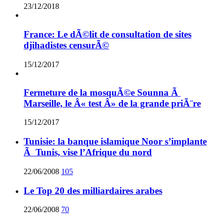
23/12/2018
France: Le dÃ©lit de consultation de sites
djihadistes censurÃ©
15/12/2017
Fermeture de la mosquÃ©e Sounna Ã
Marseille, le Â« test Â» de la grande priÃ¨re
15/12/2017
Tunisie: la banque islamique Noor s’implante
Ã Tunis, vise l’Afrique du nord
22/06/2008
105
Le Top 20 des milliardaires arabes
22/06/2008
70