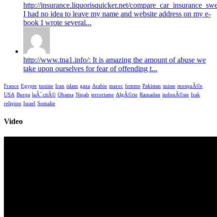
http://insurance.liquorisquicker.net/compare_car_insurance_sw
I had no idea to leave my name and website address on my e-
book I wrote several...
http://www.tna1.info/: It is amazing the amount of abuse we
take upon ourselves for fear of offending t...
France
Egypte
tunisie
Iran
islam
gaza
Arabie
maroc
femme
Pakistan
suisse
mosquÃ©e
USA
Burqa
laÃ¯citÃ©
Obama
Niqab
terrorisme
AlgÃ©rie
Ramadan
indonÃ©sie
Irak
religion
Israel
Somalie
Video