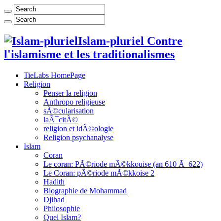
Islam-pluriel Contre
l'islamisme et les traditionalismes
TieLabs HomePage
Religion
Penser la religion
Anthropo religieuse
sÃ©cularisation
laÃ¯citÃ©
religion et idÃ©ologie
Religion psychanalyse
Islam
Coran
Le coran: PÃ©riode mÃ©kkouise (an 610 Ã 622)
Le Coran: pÃ©riode mÃ©kkoise 2
Hadith
Biographie de Mohammad
Djihad
Philosophie
Quel Islam?