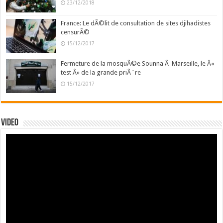
23/12/2018
France: Le dÃ©lit de consultation de sites djihadistes
censurÃ©
15/12/2017
Fermeture de la mosquÃ©e Sounna Ã Marseille, le Â«
test Â» de la grande priÃ¨re
15/12/2017
Video