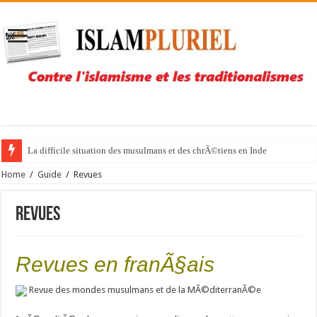
La difficile situation des musulmans et des chrÃ©tiens en Inde
Home
/
Guide
/
Revues
Revues
Revues en franÃ§ais
Revue des mondes musulmans et de la MÃ©diterranÃ©e