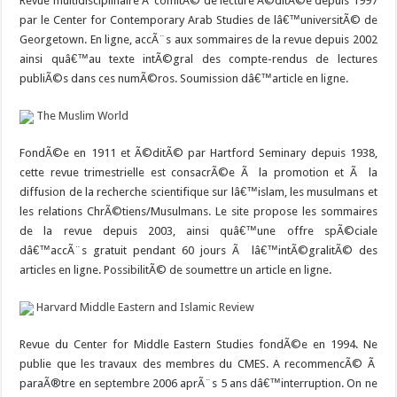
Revue multidisciplinaire Ã comitÃ© de lecture Ã©ditÃ©e depuis 1997
par le Center for Contemporary Arab Studies de lâ€™universitÃ© de
Georgetown. En ligne, accÃ¨s aux sommaires de la revue depuis 2002
ainsi quâ€™au texte intÃ©gral des compte-rendus de lectures
publiÃ©s dans ces numÃ©ros. Soumission dâ€™article en ligne.
The Muslim World
FondÃ©e en 1911 et Ã©ditÃ© par Hartford Seminary depuis 1938,
cette revue trimestrielle est consacrÃ©e Ã la promotion et Ã la
diffusion de la recherche scientifique sur lâ€™islam, les musulmans et
les relations ChrÃ©tiens/Musulmans. Le site propose les sommaires
de la revue depuis 2003, ainsi quâ€™une offre spÃ©ciale
dâ€™accÃ¨s gratuit pendant 60 jours Ã lâ€™intÃ©gralitÃ© des
articles en ligne. PossibilitÃ© de soumettre un article en ligne.
Harvard Middle Eastern and Islamic Review
Revue du Center for Middle Eastern Studies fondÃ©e en 1994. Ne
publie que les travaux des membres du CMES. A recommencÃ© Ã
paraÃ®tre en septembre 2006 aprÃ¨s 5 ans dâ€™interruption. On ne