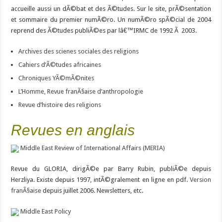
accueille aussi un dÃ©bat et des Ã©tudes. Sur le site, prÃ©sentation
et sommaire du premier numÃ©ro. Un numÃ©ro spÃ©cial de 2004
reprend des Ã©tudes publiÃ©es par lâ€™IRMC de 1992 Ã 2003.
Archives des scienes sociales des religions
Cahiers d’Ã©tudes africaines
Chroniques YÃ©mÃ©nites
L’Homme, Revue franÃ§aise d’anthropologie
Revue d’histoire des religions
Revues en anglais
Middle East Review of International Affairs (MERIA)
Revue du GLORIA, dirigÃ©e par Barry Rubin, publiÃ©e depuis
Herzliya. Existe depuis 1997, intÃ©gralement en ligne en pdf.
Version
franÃ§aise
depuis juillet 2006. Newsletters, etc.
Middle East Policy