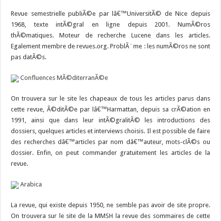
Revue semestrielle publiÃ©e par lâ€™UniversitÃ© de Nice depuis
1968, texte intÃ©gral en ligne depuis 2001. NumÃ©ros
thÃ©matiques. Moteur de recherche Lucene dans les articles.
Egalement membre de revues.org. ProblÃ¨me : les numÃ©ros ne sont
pas datÃ©s.
Confluences MÃ©diterranÃ©e
On trouvera sur le site les chapeaux de tous les articles parus dans
cette revue, Ã©ditÃ©e par lâ€™Harmattan, depuis sa crÃ©ation en
1991, ainsi que dans leur intÃ©gralitÃ© les introductions des
dossiers, quelques articles et interviews choisis. Il est possible de faire
des recherches dâ€™articles par nom dâ€™auteur, mots-clÃ©s ou
dossier. Enfin, on peut commander gratuitement les articles de la
revue.
Arabica
La revue, qui existe depuis 1950, ne semble pas avoir de site propre.
On trouvera sur le site de la MMSH la revue des sommaires de cette