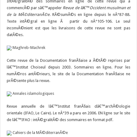
IntÃ©gralitÃ© des sommaires en ligne de cette revue qui a
commencÃ© par sâ€™appeler
Revue de lâ€™Occident musulman et
de la MÃ©diterranÃ©e
. RÃ©sumÃ©s en ligne depuis le nÂ°87-88.
Texte intÃ©gral en ligne Ã partir du nÂ°105-106. Le seul
inconvÃ©nient est que les livraisons de cette revue ne sont pas
datÃ©es.
Maghreb-Machrek
Cette revue de la Documentation franÃ§aise a Ã©tÃ© reprises par
lâ€™Institut Choiseul depuis 2003. Sommaires en ligne. Pour les
numÃ©ros antÃ©rieurs, le site de la Documentation franÃ§aise ne
prÃ©sente plus la revue.
Annales islamologiques
Revue annuelle de lâ€™Institut franÃ§ais dâ€™archÃ©ologie
orientale (IFAO, Le Caire). Le nÂ°39 a paru en 2006. EN ligne sur le site
de lâ€™IFAO : intÃ©gralitÃ© des sommaires en format pdf.
Cahiers de la MÃ©diterranÃ©e