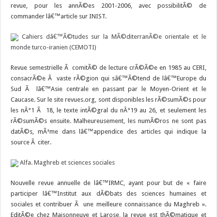
revue, pour les annÃ©es 2001-2006, avec possibilitÃ© de
commander lâ€™article sur INIST.
Cahiers dâ€™Ã©tudes sur la MÃ©diterranÃ©e orientale et le
monde turco-iranien (CEMOTI)
Revue semestrielle Ã comitÃ© de lecture crÃ©Ã©e en 1985 au CERI,
consacrÃ©e Ã vaste rÃ©gion qui sâ€™Ã©tend de lâ€™Europe du
Sud Ã lâ€™Asie centrale en passant par le Moyen-Orient et le
Caucase. Sur le site revues.org, sont disponibles les rÃ©sumÃ©s pour
les nÂ°1 Ã 18, le texte intÃ©gral du nÂ°19 au 26, et seulement les
rÃ©sumÃ©s ensuite. Malheureusement, les numÃ©ros ne sont pas
datÃ©s, mÃªme dans lâ€™appendice des articles qui indique la
source Ã citer.
Alfa. Maghreb et sciences sociales
Nouvelle revue annuelle de lâ€™IRMC, ayant pour but de « faire
participer lâ€™Institut aux dÃ©bats des sciences humaines et
sociales et contribuer Ã une meilleure connaissance du Maghreb ».
EditÃ©e chez Maisonneuve et Larose, la revue est thÃ©matique et