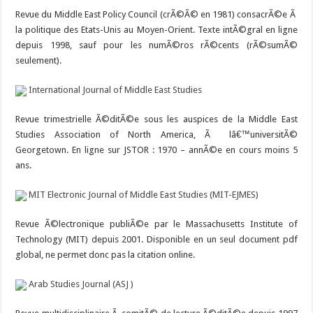
Revue du Middle East Policy Council (crÃ©Ã© en 1981) consacrÃ©e Ã
la politique des Etats-Unis au Moyen-Orient. Texte intÃ©gral en ligne
depuis 1998, sauf pour les numÃ©ros rÃ©cents (rÃ©sumÃ©
seulement).
International Journal of Middle East Studies
Revue trimestrielle Ã©ditÃ©e sous les auspices de la Middle East
Studies Association of North America, Ã lâ€™universitÃ©
Georgetown. En ligne sur JSTOR : 1970 – annÃ©e en cours moins 5
ans.
MIT Electronic Journal of Middle East Studies (MIT-EJMES)
Revue Ã©lectronique publiÃ©e par le Massachusetts Institute of
Technology (MIT) depuis 2001. Disponible en un seul document pdf
global, ne permet donc pas la citation online.
Arab Studies Journal (ASJ )