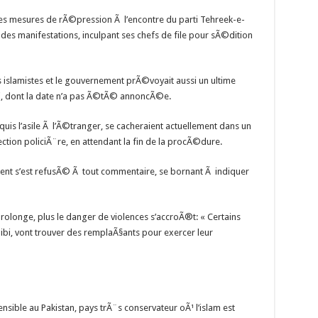
s mesures de rÃ©pression Ã l’encontre du parti Tehreek-e-
 des manifestations, inculpant ses chefs de file pour sÃ©dition
 islamistes et le gouvernement prÃ©voyait aussi un ultime
, dont la date n’a pas Ã©tÃ© annoncÃ©e.
quis l’asile Ã l’Ã©tranger, se cacheraient actuellement dans un
ection policiÃ¨re, en attendant la fin de la procÃ©dure.
nt s’est refusÃ© Ã tout commentaire, se bornant Ã indiquer
e prolonge, plus le danger de violences s’accroÃ®t: « Certains
ibi, vont trouver des remplaÃ§ants pour exercer leur
sible au Pakistan, pays trÃ¨s conservateur oÃ¹ l’islam est