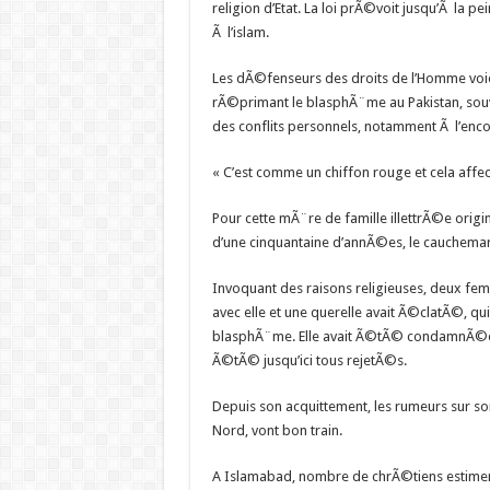
religion d’Etat. La loi prÃ©voit jusqu’Ã la 
Ã l’islam.
Les dÃ©fenseurs des droits de l’Homme voi
rÃ©primant le blasphÃ¨me au Pakistan, sou
des conflits personnels, notamment Ã l’enco
« C’est comme un chiffon rouge et cela affe
Pour cette mÃ¨re de famille illettrÃ©e origi
d’une cinquantaine d’annÃ©es, le cauchemar 
Invoquant des raisons religieuses, deux f
avec elle et une querelle avait Ã©clatÃ©, qu
blasphÃ¨me. Elle avait Ã©tÃ© condamnÃ©e Ã
Ã©tÃ© jusqu’ici tous rejetÃ©s.
Depuis son acquittement, les rumeurs sur 
Nord, vont bon train.
A Islamabad, nombre de chrÃ©tiens estiment