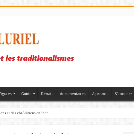
Figures
Guide
Débats
documentaires
A propos
S’abonner
mans et des chrÃ©tiens en Inde