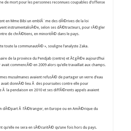
peine de mort pour les personnes reconnues coupables d’offense
ent en Mme Bibi un emblÃ¨me des dÃ©rives de la loi
vent instrumentalisÃ©e, selon ses dÃ©tracteurs, pour rÃ©gler
ntre de chrÃ©tiens, en minoritÃ© dans le pays.
cte toute la communautÃ© », souligne l’analyste Zaka.
naire de la province du Pendjab (centre) et Ã¢gÃ©e aujourd’hui
avait commencÃ© en 2009 alors qu’elle travaillait aux champs.
emmes musulmanes avaient refusÃ© de partager un verre d’eau
i avait donnÃ© lieu Ã des poursuites contre elle pour
 la pendaison en 2010 et ses diffÃ©rents appels avaient
son dÃ©part Ã l’Ã©tranger, en Europe ou en AmÃ©rique du
 qu’elle ne sera en sÃ©curitÃ© qu’une fois hors du pays.