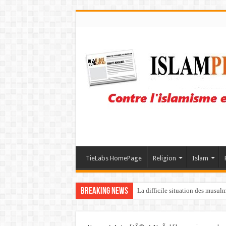
TieLabs HomePage
Religion
Islam
Breaking News
La difficile situation des musul