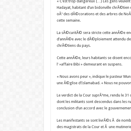
« C’est trop dangereux (…) Les gens veulent 
Hadayat, habitant d’un bidonville chrÃ©tien 
oÃ¹ des dÃ©corations et des arbres de NoÃ«l
cette semaine.
La sÃ©curitÃ© sera stricte cette annÃ©e enc
d’annÃ©e avec le dÃ©ploiement attendu de mi
chrÃ©tiens du pays.
Cette annÃ©e, leurs habitants se disent encor
l' »affaire Bibi » demeurant en suspens.
« Nous avons peur », indique le pasteur Mun
une Ã©glise d’Islamabad. « Nous ne pouvons
Le verdict de la Cour suprÃªme, rendu le 31 
dont les militants sont descendus dans les ru
conclusion d’un accord avec le gouvernemen
Les manifestants se sont livrÃ©s Ã de nombr
des magistrats de la Cour et Ã une mutineri