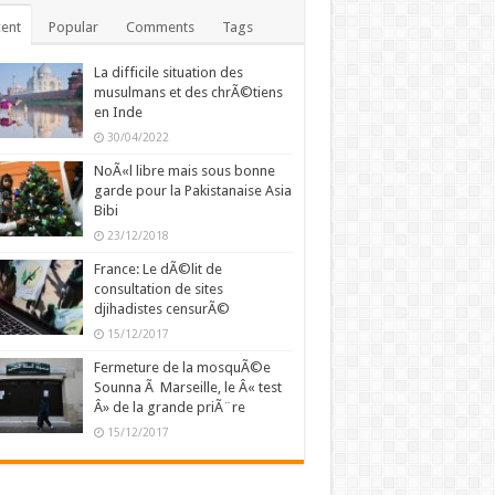
ent
Popular
Comments
Tags
La difficile situation des
musulmans et des chrÃ©tiens
en Inde
30/04/2022
NoÃ«l libre mais sous bonne
garde pour la Pakistanaise Asia
Bibi
23/12/2018
France: Le dÃ©lit de
consultation de sites
djihadistes censurÃ©
15/12/2017
Fermeture de la mosquÃ©e
Sounna Ã Marseille, le Â« test
Â» de la grande priÃ¨re
15/12/2017