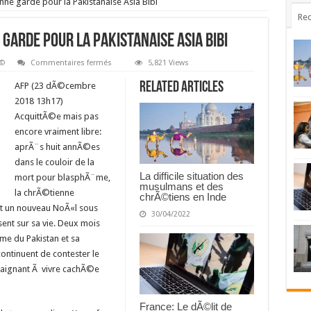
nne garde pour la Pakistanaise Asia Bibi
Rec
 garde pour la Pakistanaise Asia Bibi
sur
Ã©
Commentaires fermés
5,821 Views
NoÃ«l
libre
Related Articles
AFP (23 dÃ©cembre
mais
sous
2018 13h17)
bonne
AcquittÃ©e mais pas
garde
pour
encore vraiment libre:
la
Pakistanaise
aprÃ¨s huit annÃ©es
Asia
dans le couloir de la
Bibi
La difficile situation des
mort pour blasphÃ¨me,
musulmans et des
la chrÃ©tienne
chrÃ©tiens en Inde
nt un nouveau NoÃ«l sous
30/04/2022
ent sur sa vie. Deux mois
me du Pakistan et sa
ntinuent de contester le
traignant Ã vivre cachÃ©e
France: Le dÃ©lit de