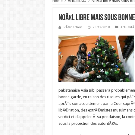
Home
/
ActualitÃ©
/
NoÃ«l libre mais sous bo
NoÃ«l libre mais sous bonne
RÃ©daction
23/12/2018
Actualit
pakistanaise Asia Bibi passera probableme
bonne garde, en raison des risques qui pÃ¨s
aprÃ¨s son acquittement par la Cour suprÃª
libÃ©ration, des extrÃ©mistes musulmans co
verdict et d’appeler Ã sa pendaison, la con
sous la protection des autoritÃ©s.