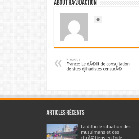
About RÃ©daction
Previous
France: Le dÃ©lit de consultation
de sites djihadistes censurÃ©
Articles récents
La difficile situation des
musulmans et des
chrÃ©tiens en Inde