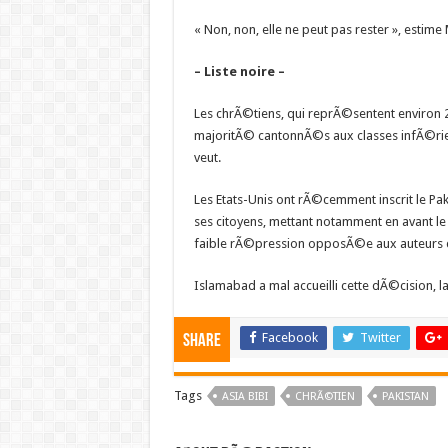
« Non, non, elle ne peut pas rester », estime
– Liste noire –
Les chrÃ©tiens, qui reprÃ©sentent environ 2
majoritÃ© cantonnÃ©s aux classes infÃ©rie
veut.
Les Etats-Unis ont rÃ©cemment inscrit le Paki
ses citoyens, mettant notamment en avant
faible rÃ©pression opposÃ©e aux auteurs d
Islamabad a mal accueilli cette dÃ©cision, l
Facebook
Twitter
Share
Tags
ASIA BIBI
CHRÃ©TIEN
PAKISTAN