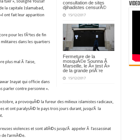
la tuer », souligne Yousaf
consultation de sites
Video
djihadistes censurÃ©
de la capitale Islamabad,
 ont fait leur apparition
15/12/2017
ore pour les fÃªtes de fin
litaires dans les quartiers
Fermeture de la
mosquÃ©e Sounna Ã
e plus mal Ã l’aise,
Marseille, le Â« test Â»
de la grande priÃ¨re
15/12/2017
awar Inayat qui officie dans
 parler contre personne ».
octobre, a provoquÃ© la fureur des milieux islamistes radicaux,
es et ont paralysÃ© le pays trois jours durant, jusqu’Ã la
t.
euses violences et sont allÃ©s jusqu’Ã appeler Ã l’assassinat
e de l’armÃ©e.