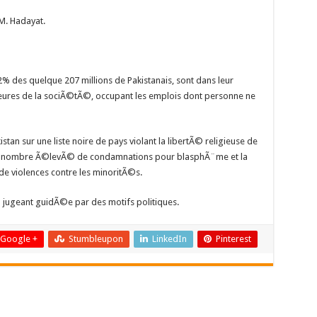
 M. Hadayat.
% des quelque 207 millions de Pakistanais, sont dans leur
ures de la sociÃ©tÃ©, occupant les emplois dont personne ne
stan sur une liste noire de pays violant la libertÃ© religieuse de
 le nombre Ã©levÃ© de condamnations pour blasphÃ¨me et la
e violences contre les minoritÃ©s.
a jugeant guidÃ©e par des motifs politiques.
Google +
Stumbleupon
LinkedIn
Pinterest