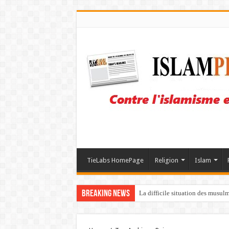
TieLabs HomePage
Religion
Islam
Breaking News
La difficile situation des musul