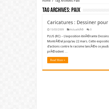
Home
/
Tag Archives: Paix
Tag Archives:
Paix
Caricatures : Dessiner pour 
15/03/2009
ActualitÃ©
0
PLUS (RC) – L’exposition itinÃ©rante Dessins
MontrÃ©al jusqu’au 22 mars. Cette expositio
d’actions contre le racisme lancÃ©e ce jeudi.
prÃ©sident …
Read More »