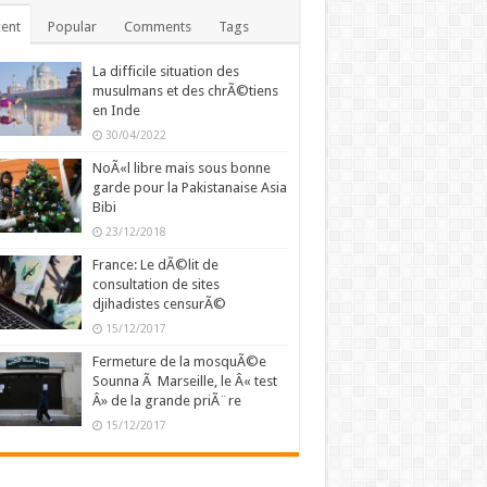
ent
Popular
Comments
Tags
La difficile situation des
musulmans et des chrÃ©tiens
en Inde
30/04/2022
NoÃ«l libre mais sous bonne
garde pour la Pakistanaise Asia
Bibi
23/12/2018
France: Le dÃ©lit de
consultation de sites
djihadistes censurÃ©
15/12/2017
Fermeture de la mosquÃ©e
Sounna Ã Marseille, le Â« test
Â» de la grande priÃ¨re
15/12/2017