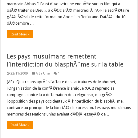
marocain Abbas El Fassi d' »ouvrir une enquÃªte sur un film qui a
osÃ© traiter de Dieu », a dÃ©clarÃ© mercredi Ã l’AFP le secrÃ©taire
gÃ©nÃ©ral de cette formation Abdelilah Benkirane. DatÃ©e du 10
dÃ©cembre …
Read More »
Les pays musulmans remettent
l’interdiction du blasphÃ¨me sur la table
22/11/2009
A La Une
1
(AP)- Quatre ans aprÃ¨s l’affaire des caricatures de Mahomet,
l’Organisation de la confÃ©rence islamique (OCI) reprend sa
campagne contre la « diffamation des religions », malgrÃ©
l’opposition des pays occidentaux Ã l’interdiction du blasphÃ¨me,
contraire au principe de la libertÃ© d’expression. Les pays musulmans
membres des Nations unies avaient dÃ©jÃ essayÃ© de …
Read More »