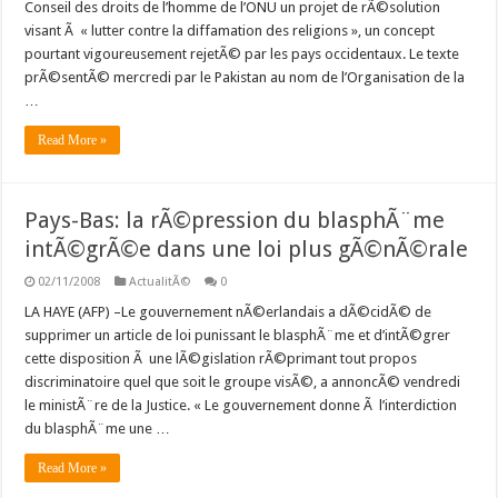
Conseil des droits de l’homme de l’ONU un projet de rÃ©solution
visant Ã « lutter contre la diffamation des religions », un concept
pourtant vigoureusement rejetÃ© par les pays occidentaux. Le texte
prÃ©sentÃ© mercredi par le Pakistan au nom de l’Organisation de la
…
Read More »
Pays-Bas: la rÃ©pression du blasphÃ¨me
intÃ©grÃ©e dans une loi plus gÃ©nÃ©rale
02/11/2008
ActualitÃ©
0
LA HAYE (AFP) –Le gouvernement nÃ©erlandais a dÃ©cidÃ© de
supprimer un article de loi punissant le blasphÃ¨me et d’intÃ©grer
cette disposition Ã une lÃ©gislation rÃ©primant tout propos
discriminatoire quel que soit le groupe visÃ©, a annoncÃ© vendredi
le ministÃ¨re de la Justice. « Le gouvernement donne Ã l’interdiction
du blasphÃ¨me une …
Read More »