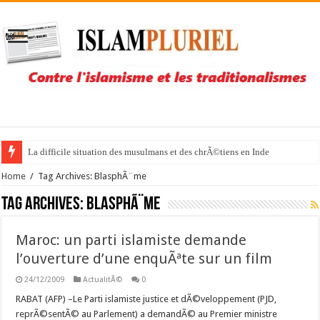
La difficile situation des musulmans et des chrÃ©tiens en Inde
Home
/
Tag Archives: BlasphÃ¨me
Tag Archives:
BlasphÃ¨me
Maroc: un parti islamiste demande
l’ouverture d’une enquÃªte sur un film
24/12/2009
ActualitÃ©
0
RABAT (AFP) –Le Parti islamiste justice et dÃ©veloppement (PJD,
reprÃ©sentÃ© au Parlement) a demandÃ© au Premier ministre