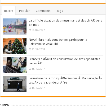
Recent
Popular
Comments
Tags
La difficile situation des musulmans et des chrÃ©tiens
en Inde
30/04/2022
NoÃ«l libre mais sous bonne garde pour la
Pakistanaise Asia Bibi
23/12/2018
France: Le dÃ©lit de consultation de sites djihadistes
censurÃ©
15/12/2017
Fermeture de la mosquÃ©e Sounna Ã Marseille, le Â«
test Â» de la grande priÃ¨re
15/12/2017