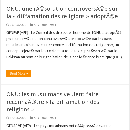
ONU: une rÃ©solution controversÃ©e sur
la « diffamation des religions » adoptÃ©e
27/03/2009
A La Une
1
GENEVE (AFP) –Le Conseil des droits de l’homme de l’ONU a adoptÃ©
jeudi une rÃ©solution controversÃ©e proposÃ©e par les pays
musulmans visant Ã « lutter contre la diffamation des religions », un
concept rejetÃ© par les Occidentaux. Le texte, prÃ©sentÃ© par le
Pakistan au nom de l’Organisation de la confÃ©rence islamique (OCI),
…
Read More »
ONU: les musulmans veulent faire
reconnaÃ®tre « la diffamation des
religions »
12/03/2009
A La Une
1
GENÃˆVE (AFP) –Les pays musulmans ont dÃ©posÃ© devant le