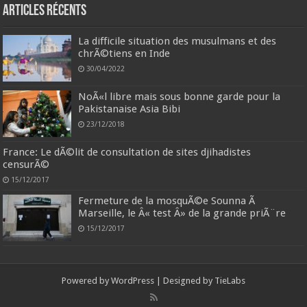
Articles récents
La difficile situation des musulmans et des
chrÃ©tiens en Inde
30/04/2022
NoÃ«l libre mais sous bonne garde pour la
Pakistanaise Asia Bibi
23/12/2018
France: Le dÃ©lit de consultation de sites djihadistes
censurÃ©
15/12/2017
Fermeture de la mosquÃ©e Sounna Ã
Marseille, le Â« test Â» de la grande priÃ¨re
15/12/2017
Powered by
WordPress
| Designed by
TieLabs