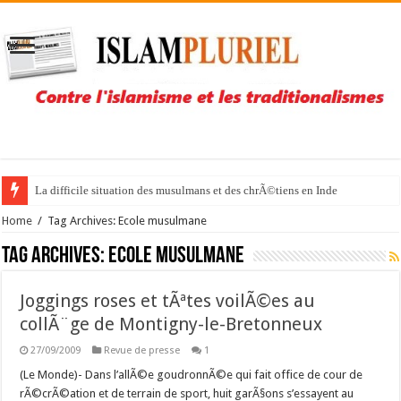
La difficile situation des musulmans et des chrÃ©tiens en Inde
Home
/
Tag Archives: Ecole musulmane
Tag Archives:
Ecole musulmane
Joggings roses et tÃªtes voilÃ©es au
collÃ¨ge de Montigny-le-Bretonneux
27/09/2009
Revue de presse
1
(Le Monde)- Dans l’allÃ©e goudronnÃ©e qui fait office de cour de
rÃ©crÃ©ation et de terrain de sport, huit garÃ§ons s’essayent au