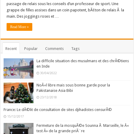
passage de relais sous les conseils d’un professeur de sport. Une
grappe de filles assises dans un coin papotent, bÃ¢ton de relais Ã la
main. Des joggings roses et …
Read More »
Recent
Popular
Comments
Tags
La difficile situation des musulmans et des chrÃ©tiens
en Inde
30/04/2022
NoÃ«l libre mais sous bonne garde pour la
Pakistanaise Asia Bibi
23/12/2018
France: Le dÃ©lit de consultation de sites djihadistes censurÃ©
15/12/2017
Fermeture de la mosquÃ©e Sounna Ã Marseille, le Â«
test Â» de la grande priÃ¨re