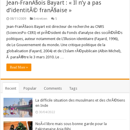
Jean-FranÃ§ois Bayart : « Il n’y a pas
d’identitÃ© franÃ§aise »
08/11/2009
Entretien
5
Jean-FranÃ§aois Bayart est directeur de recherche au CNRS
(SciencesPo-CERI) et prÃ©sident du Fonds d’analyse des sociÃ©tÃ©s
politiques, auteur notamment de L’Illusion identitaire (Fayard, 1996),
de Le Gouvernement du monde. Une critique politique de la
globalisation (Fayard, 2004) et de L’Islam rÃ©publicain (Albin Michel),
Ã paraÃ®tre le 3 mars 2010. Le …
Read More »
Recent
Popular
Comments
Tags
La difficile situation des musulmans et des chrÃ©tiens
en Inde
30/04/2022
NoÃ«l libre mais sous bonne garde pour la
Pakistanaise Asia Bibi