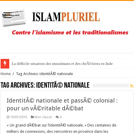
La difficile situation des musulmans et des chrÃ©tiens en Inde
Home
/
Tag Archives: identitÃ© nationale
Tag Archives:
identitÃ© nationale
IdentitÃ© nationale et passÃ© colonial :
pour un vÃ©ritable dÃ©bat
10/01/2010
Non classé
0
« Un grand dÃ©bat sur l’identitÃ© nationale. » Des centaines de
milliers de connexions, des rencontres en province dans les