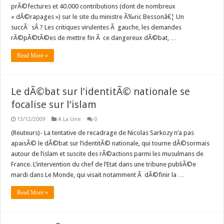
prÃ©fectures et 40.000 contributions (dont de nombreux
« dÃ©rapages ») sur le site du ministre Ã‰ric Bessonâ€¦ Un
succÃ¨sÂ ? Les critiques virulentes Ã gauche, les demandes
rÃ©pÃ©tÃ©es de mettre fin Ã ce dangereux dÃ©bat, …
Read More »
Le dÃ©bat sur l’identitÃ© nationale se
focalise sur l’islam
13/12/2009
A La Une
0
(Reuteurs)- La tentative de recadrage de Nicolas Sarkozy n’a pas
apaisÃ© le dÃ©bat sur l’identitÃ© nationale, qui tourne dÃ©sormais
autour de l’islam et suscite des rÃ©actions parmi les musulmans de
France. L’intervention du chef de l’Etat dans une tribune publiÃ©e
mardi dans Le Monde, qui visait notamment Ã dÃ©finir la …
Read More »