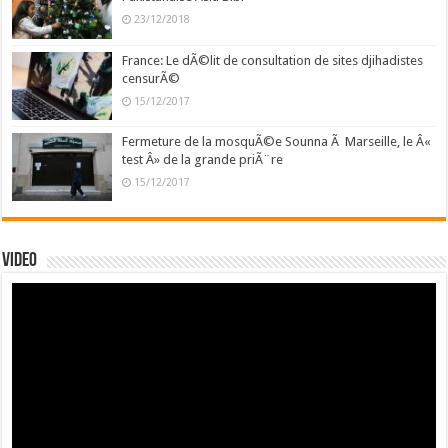
23/12/2018
France: Le dÃ©lit de consultation de sites djihadistes
censurÃ©
15/12/2017
Fermeture de la mosquÃ©e Sounna Ã Marseille, le Â«
test Â» de la grande priÃ¨re
15/12/2017
Video