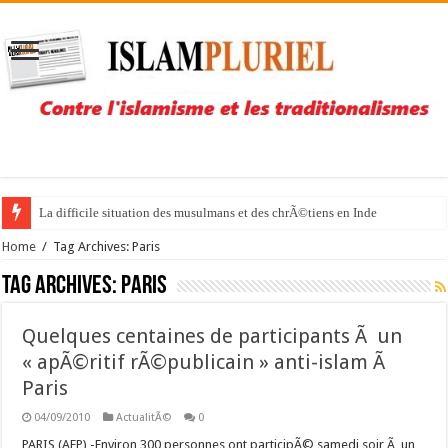
La difficile situation des musulmans et des chrÃ©tiens en Inde
Home
/
Tag Archives: Paris
Tag Archives:
Paris
Quelques centaines de participants Ã un
« apÃ©ritif rÃ©publicain » anti-islam Ã
Paris
04/09/2010
ActualitÃ©
0
PARIS (AFP) -Environ 300 personnes ont participÃ© samedi soir Ã un