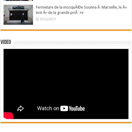
Fermeture de la mosquÃ©e Sounna Ã Marseille, le Â«
test Â» de la grande priÃ¨re
15/12/2017
Video