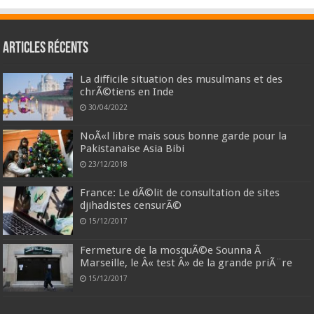
Articles récents
La difficile situation des musulmans et des
chrÃ©tiens en Inde
30/04/2022
NoÃ«l libre mais sous bonne garde pour la
Pakistanaise Asia Bibi
23/12/2018
France: Le dÃ©lit de consultation de sites
djihadistes censurÃ©
15/12/2017
Fermeture de la mosquÃ©e Sounna Ã
Marseille, le Â« test Â» de la grande priÃ¨re
15/12/2017