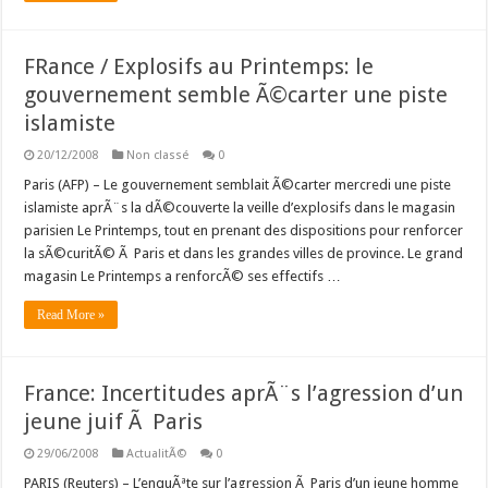
FRance / Explosifs au Printemps: le
gouvernement semble Ã©carter une piste
islamiste
20/12/2008
Non classé
0
Paris (AFP) – Le gouvernement semblait Ã©carter mercredi une piste
islamiste aprÃ¨s la dÃ©couverte la veille d’explosifs dans le magasin
parisien Le Printemps, tout en prenant des dispositions pour renforcer
la sÃ©curitÃ© Ã Paris et dans les grandes villes de province. Le grand
magasin Le Printemps a renforcÃ© ses effectifs …
Read More »
France: Incertitudes aprÃ¨s l’agression d’un
jeune juif Ã Paris
29/06/2008
ActualitÃ©
0
PARIS (Reuters) – L’enquÃªte sur l’agression Ã Paris d’un jeune homme