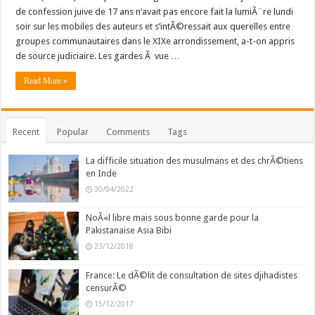
de confession juive de 17 ans n’avait pas encore fait la lumiÃ¨re lundi
soir sur les mobiles des auteurs et s’intÃ©ressait aux querelles entre
groupes communautaires dans le XIXe arrondissement, a-t-on appris
de source judiciaire. Les gardes Ã vue …
Read More »
Recent
Popular
Comments
Tags
La difficile situation des musulmans et des chrÃ©tiens
en Inde
30/04/2022
NoÃ«l libre mais sous bonne garde pour la
Pakistanaise Asia Bibi
23/12/2018
France: Le dÃ©lit de consultation de sites djihadistes
censurÃ©
15/12/2017