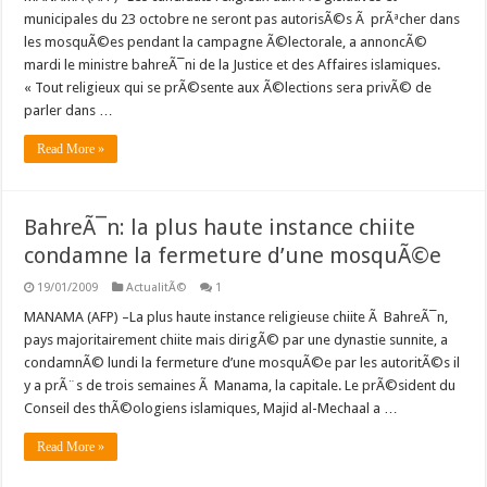
municipales du 23 octobre ne seront pas autorisÃ©s Ã prÃªcher dans
les mosquÃ©es pendant la campagne Ã©lectorale, a annoncÃ©
mardi le ministre bahreÃ¯ni de la Justice et des Affaires islamiques.
« Tout religieux qui se prÃ©sente aux Ã©lections sera privÃ© de
parler dans …
Read More »
BahreÃ¯n: la plus haute instance chiite
condamne la fermeture d’une mosquÃ©e
19/01/2009
ActualitÃ©
1
MANAMA (AFP) –La plus haute instance religieuse chiite Ã BahreÃ¯n,
pays majoritairement chiite mais dirigÃ© par une dynastie sunnite, a
condamnÃ© lundi la fermeture d’une mosquÃ©e par les autoritÃ©s il
y a prÃ¨s de trois semaines Ã Manama, la capitale. Le prÃ©sident du
Conseil des thÃ©ologiens islamiques, Majid al-Mechaal a …
Read More »