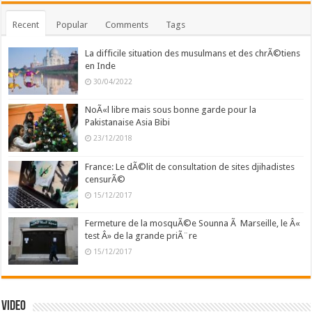
Recent
Popular
Comments
Tags
La difficile situation des musulmans et des chrÃ©tiens
en Inde
30/04/2022
NoÃ«l libre mais sous bonne garde pour la
Pakistanaise Asia Bibi
23/12/2018
France: Le dÃ©lit de consultation de sites djihadistes
censurÃ©
15/12/2017
Fermeture de la mosquÃ©e Sounna Ã Marseille, le Â«
test Â» de la grande priÃ¨re
15/12/2017
Video