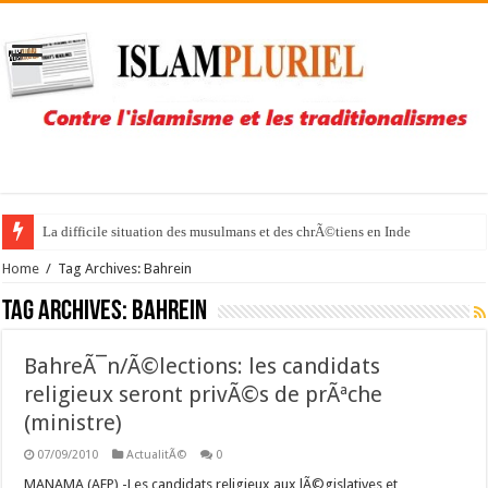
La difficile situation des musulmans et des chrÃ©tiens en Inde
Home
/
Tag Archives: Bahrein
Tag Archives:
Bahrein
BahreÃ¯n/Ã©lections: les candidats
religieux seront privÃ©s de prÃªche
(ministre)
07/09/2010
ActualitÃ©
0
MANAMA (AFP) -Les candidats religieux aux lÃ©gislatives et