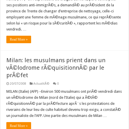
ses positions anti-immigrÃ©s, a demandÃ© au prÃ©sident de la
province de Trente de changer d’entreprise de nettoyage, celle-ci
employant une femme de mÃ©nage musulmane, ce qui reprÃ©sente
selon lui « un risque pour la sÃ©curitÃ© », rapportent les mÃ©dias
vendredi. …
Read More »
Milan: les musulmans prient dans un
vÃ©lodrome rÃ©quisitionnÃ© par le
prÃ©fet
20/07/2008
ActualitÃ©
0
MILAN (Italie) (AFP) –Environ 500 musulmans ont priÃ© vendredi dans
un vÃ©lodrome de Milan (nord de l’Italie) qui a Ã©tÃ©
rÃ©quisitionnÃ© par la prÃ©fecture aprÃ¨s les protestations de
riverains de leur lieu de culte habituel devenu trop exigu, a constatÃ©
un journaliste de l’AFP. Une partie des musulmans de Milan …
Read More »