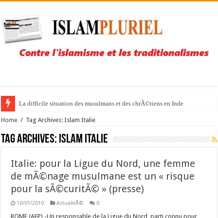
La difficile situation des musulmans et des chrÃ©tiens en Inde
Home
/
Tag Archives: Islam Italie
Tag Archives:
Islam Italie
Italie: pour la Ligue du Nord, une femme
de mÃ©nage musulmane est un « risque
pour la sÃ©curitÃ© » (presse)
10/01/2010
ActualitÃ©
0
ROME (AFP) -Un responsable de la Ligue du Nord, parti connu pour