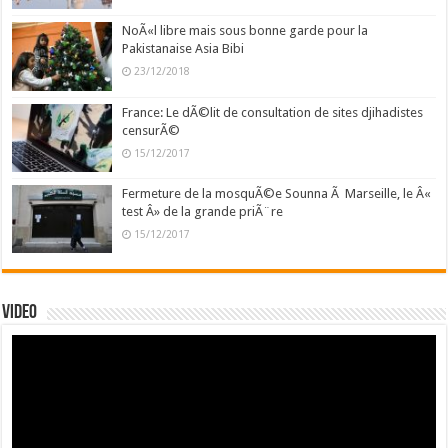
NoÃ«l libre mais sous bonne garde pour la
Pakistanaise Asia Bibi
23/12/2018
France: Le dÃ©lit de consultation de sites djihadistes
censurÃ©
15/12/2017
Fermeture de la mosquÃ©e Sounna Ã Marseille, le Â«
test Â» de la grande priÃ¨re
15/12/2017
Video