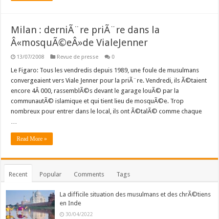
Milan : derniÃ¨re priÃ¨re dans la
Â«mosquÃ©eÂ»de VialeJenner
13/07/2008
Revue de presse
0
Le Figaro: Tous les vendredis depuis 1989, une foule de musulmans
convergeaient vers Viale Jenner pour la priÃ¨re. Vendredi, ils Ã©taient
encore 4Â 000, rassemblÃ©s devant le garage louÃ© par la
communautÃ© islamique et qui tient lieu de mosquÃ©e. Trop
nombreux pour entrer dans le local, ils ont Ã©talÃ© comme chaque
…
Read More »
Recent
Popular
Comments
Tags
La difficile situation des musulmans et des chrÃ©tiens
en Inde
30/04/2022