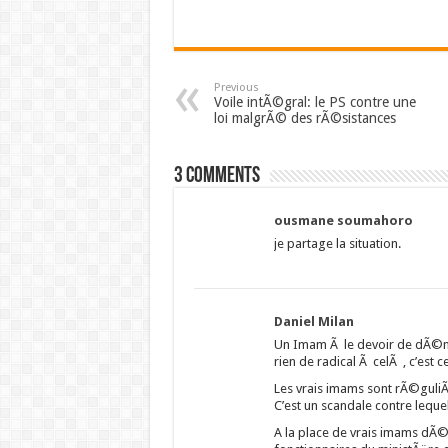
Previous
Voile intÃ©gral: le PS contre une
loi malgrÃ© des rÃ©sistances
3 comments
ousmane soumahoro
je partage la situation.
Daniel Milan
Un Imam Ã le devoir de dÃ©nonc
rien de radical Ã celÃ , c’est 
Les vrais imams sont rÃ©guli
C’est un scandale contre lequ
A la place de vrais imams dÃ©