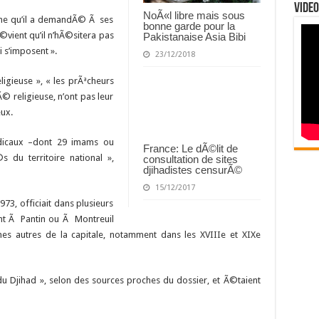
Video
NoÃ«l libre mais sous
gne qu’il a demandÃ© Ã ses
bonne garde pour la
Ã©vient qu’il n’hÃ©sitera pas
Pakistanaise Asia Bibi
 s’imposent ».
23/12/2018
ligieuse », « les prÃªcheurs
Ã© religieuse, n’ont pas leur
eux.
adicaux –dont 29 imams ou
France: Le dÃ©lit de
du territoire national »,
consultation de sites
djihadistes censurÃ©
15/12/2017
73, officiait dans plusieurs
nt Ã Pantin ou Ã Montreuil
ines autres de la capitale, notamment dans les XVIIIe et XIXe
du Djihad », selon des sources proches du dossier, et Ã©taient