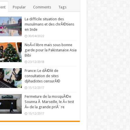
ent
Popular
Comments
Tags
La difficile situation des
musulmans et des chrÃ©tiens
en Inde
30/04/2022
NoÃ«l libre mais sous bonne
garde pour la Pakistanaise Asia
Bibi
23/12/2018
France: Le dÃ©lit de
consultation de sites
djihadistes censurÃ©
15/12/2017
Fermeture de la mosquÃ©e
Sounna Ã Marseille, le Â« test
Â» de la grande priÃ¨re
15/12/2017