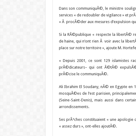
Dans son communiquÃ©, le ministre souli
services « de redoubler de vigilance » et pr
« Ã procÃ©der aux mesures d’expulsion qui
Si la RÃ©publique « respecte la libertÃ© re
de haine, qui n’ont rien Ã voir avec la libert
place sur notre territoire », ajoute M. Hortef
« Depuis 2001, ce sont 129 islamistes r
prÃ©dicateurs– qui ont Ã©tÃ© expulsÃ©s 
prÃ©cise le communiquÃ©.
Ali Ibrahim El Soudany, nÃ© en Egypte en 19
mosquÃ©es de l’est parisien, principaleme
(Seine-Saint-Denis), mais aussi dans certa
arrondissements.
Ses prÃªches constituaient « une apologie 
« assez durs », ont-elles ajoutÃ©.