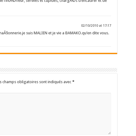
e l’intÃ©rieur, serviles et cupides, chargÃ©s d’encadrer et de
02/10/2010 at 17:17
maÃ§onnerie.je suis MALIEN et je vie a BAMAKO.qu’en dite vous.
s champs obligatoires sont indiqués avec
*