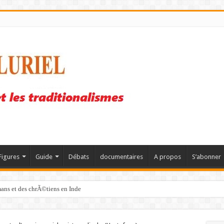
Figures
Guide
Débats
documentaires
A propos
S’abonner
mans et des chrÃ©tiens en Inde