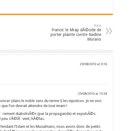
Next
France: le Mrap dÃ©cide de
porter plainte contre Nadine
Morano
29/08/2010 at 0:16
29/08/2010 at 13:54
er (dans le noble sens du terme !) les injustices. Je ne vois
ce que l’on devrait attendre de tout imam !
Ã¨rement diabolisÃ©s (par la propagande) et expulsÃ©s.
el peu s’Ã©lÃ¨vent, hÃ©las.
fendant l’Islam et les Musulmans, nous avons donc de petits