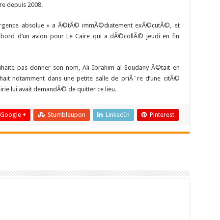
Ã¨re depuis 2008.
en urgence absolue » a Ã©tÃ© immÃ©diatement exÃ©cutÃ©, et
Ã bord d’un avion pour Le Caire qui a dÃ©collÃ© jeudi en fin
uhaite pas donner son nom, Ali Ibrahim al Soudany Ã©tait en
ªchait notamment dans une petite salle de priÃ¨re d’une citÃ©
airie lui avait demandÃ© de quitter ce lieu.
Google +
Stumbleupon
LinkedIn
Pinterest