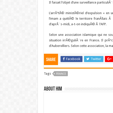
Il faisait l’objet d’une surveillance particuli
L’arrÃªtÃ© ministÃ©riel d’expulsion « 
l’imam a quittÃ© le territoire franÃ§ais 
d’aprÃ¨s-midi, a-t-on indiquÃ© Ã l’AFP.
Selon une association islamique qui ne so
situation irrÃ©guliÃ¨re en France. Il prÃ
d’Aubervilliers. Selon cette association, la m
Facebook
Twitter
Share
Tags
FRANCE
About him