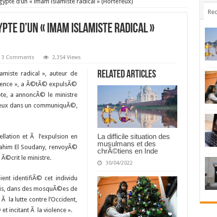
Egypte d’un « imam islamiste radical » (Hortefeux)
Rec
ypte d’un « imam islamiste radical »
3 Comments
2,354 Views
Related Articles
amiste radical », auteur de
iolence », a Ã©tÃ© expulsÃ©
pte, a annoncÃ© le ministre
efeux dans un communiquÃ©,
La difficile situation des
ellation et Ã l’expulsion en
musulmans et des
brahim El Soudany, renvoyÃ©
chrÃ©tiens en Inde
 Ã©crit le ministre.
30/04/2022
ient identifiÃ© cet individu
mois, dans des mosquÃ©es de
 la lutte contre l’Occident,
 incitant Ã la violence ».