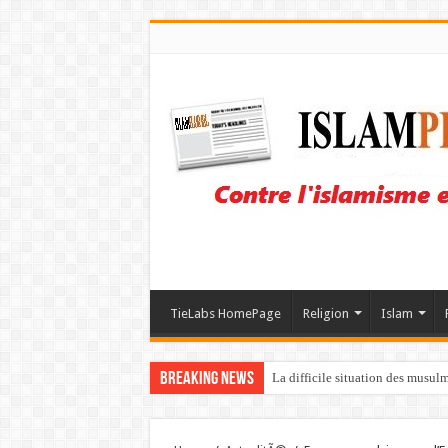
TieLabs HomePage
Religion
Islam
Breaking News
La difficile situation des musul