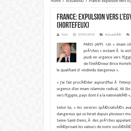
Home
/
ActualitÃ©
/
France: expulsion vers l’
France: expulsion vers l’Eg
(Hortefeux)
him
07/01/2010
ActualitÃ©
PARIS (AFP) -Un « imam isl
prÃªches « incitant Ã la v
jeudi en urgence vers l’Egy
de l’IntÃ©rieur Brice Hort
le qualifiant d' »individu dangereux ».
« J’ai fait procÃ©der aujourd’hui Ã l’interp
urgence d’un imam islamiste radical, Ali I
vers l’Egypte, pays dont il a la nationalitÃ© »,
Selon lui, « les services spÃ©cialisÃ©s ava
dangereux qui se livrait depuis plusieurs 
Seine-Saint-Denis, Ã des prÃªches appelant Ã
mÃ©prisant les valeurs de notre sociÃ©tÃ© et