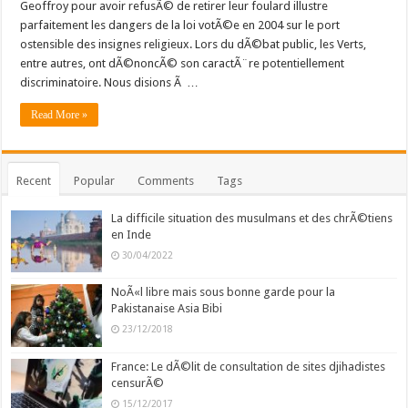
Geoffroy pour avoir refusÃ© de retirer leur foulard illustre
parfaitement les dangers de la loi votÃ©e en 2004 sur le port
ostensible des insignes religieux. Lors du dÃ©bat public, les Verts,
entre autres, ont dÃ©noncÃ© son caractÃ¨re potentiellement
discriminatoire. Nous disions Ã …
Read More »
Recent
Popular
Comments
Tags
La difficile situation des musulmans et des chrÃ©tiens
en Inde
30/04/2022
NoÃ«l libre mais sous bonne garde pour la
Pakistanaise Asia Bibi
23/12/2018
France: Le dÃ©lit de consultation de sites djihadistes
censurÃ©
15/12/2017