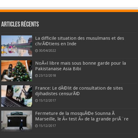
Articles récents
La difficile situation des musulmans et des
chrÃ©tiens en Inde
30/04/2022
NoÃ«l libre mais sous bonne garde pour la
Pakistanaise Asia Bibi
23/12/2018
France: Le dÃ©lit de consultation de sites
djihadistes censurÃ©
15/12/2017
Fermeture de la mosquÃ©e Sounna Ã
Marseille, le Â« test Â» de la grande priÃ¨re
15/12/2017