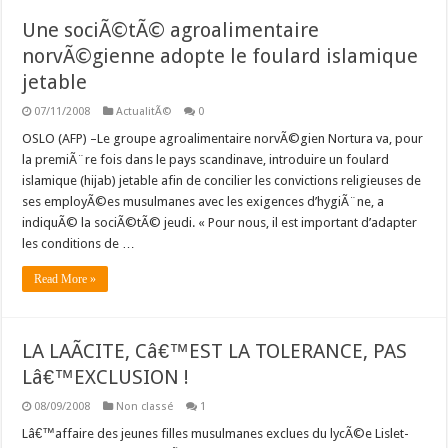
Une sociÃ©tÃ© agroalimentaire
norvÃ©gienne adopte le foulard islamique
jetable
07/11/2008
ActualitÃ©
0
OSLO (AFP) –Le groupe agroalimentaire norvÃ©gien Nortura va, pour
la premiÃ¨re fois dans le pays scandinave, introduire un foulard
islamique (hijab) jetable afin de concilier les convictions religieuses de
ses employÃ©es musulmanes avec les exigences d’hygiÃ¨ne, a
indiquÃ© la sociÃ©tÃ© jeudi. « Pour nous, il est important d’adapter
les conditions de …
Read More »
LA LAÃCITE, Câ€™EST LA TOLERANCE, PAS
Lâ€™EXCLUSION !
08/09/2008
Non classé
1
Lâ€™affaire des jeunes filles musulmanes exclues du lycÃ©e Lislet-