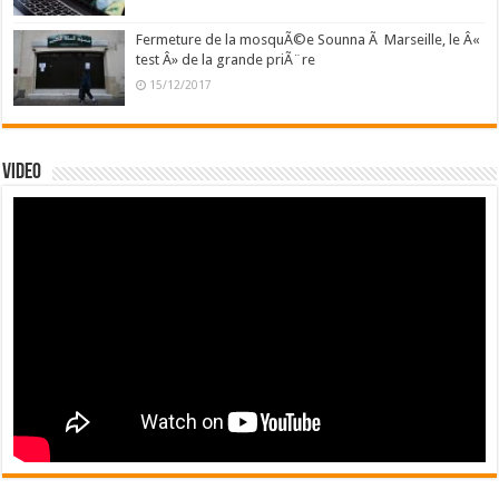
Fermeture de la mosquÃ©e Sounna Ã Marseille, le Â«
test Â» de la grande priÃ¨re
15/12/2017
Video