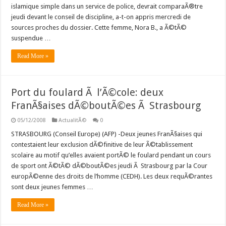
islamique simple dans un service de police, devrait comparaÃ®tre
jeudi devant le conseil de discipline, a-t-on appris mercredi de
sources proches du dossier. Cette femme, Nora B., a Ã©tÃ©
suspendue …
Read More »
Port du foulard Ã l’Ã©cole: deux
FranÃ§aises dÃ©boutÃ©es Ã Strasbourg
05/12/2008
ActualitÃ©
0
STRASBOURG (Conseil Europe) (AFP) -Deux jeunes FranÃ§aises qui
contestaient leur exclusion dÃ©finitive de leur Ã©tablissement
scolaire au motif qu’elles avaient portÃ© le foulard pendant un cours
de sport ont Ã©tÃ© dÃ©boutÃ©es jeudi Ã Strasbourg par la Cour
europÃ©enne des droits de l’homme (CEDH). Les deux requÃ©rantes
sont deux jeunes femmes …
Read More »