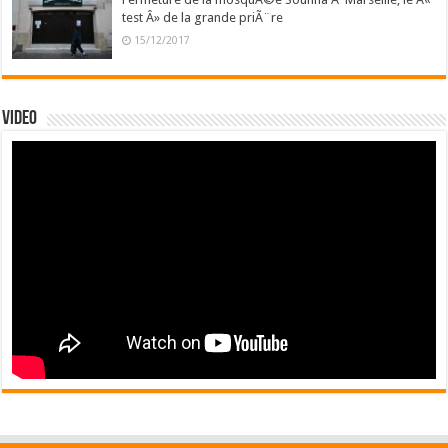
test Â» de la grande priÃ¨re
15/12/2017
Video