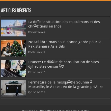
Articles récents
La difficile situation des musulmans et des
chrÃ©tiens en Inde
30/04/2022
NoÃ«l libre mais sous bonne garde pour la
Pakistanaise Asia Bibi
23/12/2018
France: Le dÃ©lit de consultation de sites
djihadistes censurÃ©
15/12/2017
Fermeture de la mosquÃ©e Sounna Ã
Marseille, le Â« test Â» de la grande priÃ¨re
15/12/2017