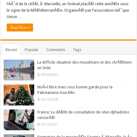
l’AÃ¯d de la citÃ©, Ã Marseille, un festival placÃ© cette annÃ©e sous
le signe de la MÃ©diterranÃ©e. OrganisÃ© par l’association laÃ¯que
Union …
Read More »
Recent
Popular
Comments
Tags
La difficile situation des musulmans et des chrÃ©tiens
en Inde
30/04/2022
NoÃ«l libre mais sous bonne garde pour la
Pakistanaise Asia Bibi
23/12/2018
France: Le dÃ©lit de consultation de sites djihadistes
censurÃ©
15/12/2017
Fermeture de la mosquÃ©e Sounna Ã Marseille, le Â«