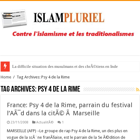
La difficile situation des musulmans et des chrÃ©tiens en Inde
Home
/
Tag Archives: Psy 4 de la Rime
Tag Archives:
Psy 4 de la Rime
France: Psy 4 de la Rime, parrain du festival
l’AÃ¯d dans la citÃ© Ã Marseille
23/11/2008
ActualitÃ©
1
MARSEILLE (AFP) –Le groupe de rap Psy 4 de la Rime, un des plus en
vogue de la scÃ¨ne franÃ§aise, est le parrain de la 5e Ã©dition de