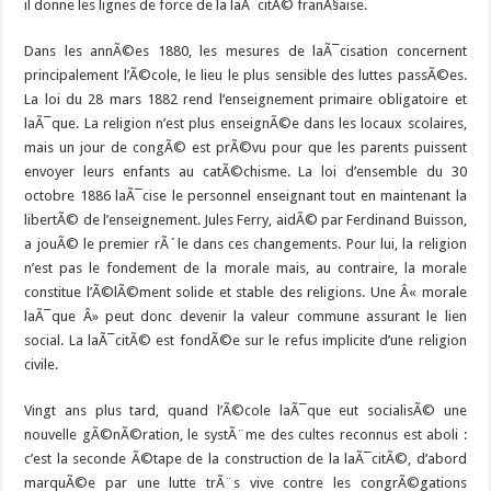
il donne les lignes de force de la laÃ¯citÃ© franÃ§aise.
Dans les annÃ©es 1880, les mesures de laÃ¯cisation concernent
principalement l’Ã©cole, le lieu le plus sensible des luttes passÃ©es.
La loi du 28 mars 1882 rend l’enseignement primaire obligatoire et
laÃ¯que. La religion n’est plus enseignÃ©e dans les locaux scolaires,
mais un jour de congÃ© est prÃ©vu pour que les parents puissent
envoyer leurs enfants au catÃ©chisme. La loi d’ensemble du 30
octobre 1886 laÃ¯cise le personnel enseignant tout en maintenant la
libertÃ© de l’enseignement. Jules Ferry, aidÃ© par Ferdinand Buisson,
a jouÃ© le premier rÃ´le dans ces changements. Pour lui, la religion
n’est pas le fondement de la morale mais, au contraire, la morale
constitue l’Ã©lÃ©ment solide et stable des religions. Une Â« morale
laÃ¯que Â» peut donc devenir la valeur commune assurant le lien
social. La laÃ¯citÃ© est fondÃ©e sur le refus implicite d’une religion
civile.
Vingt ans plus tard, quand l’Ã©cole laÃ¯que eut socialisÃ© une
nouvelle gÃ©nÃ©ration, le systÃ¨me des cultes reconnus est aboli :
c’est la seconde Ã©tape de la construction de la laÃ¯citÃ©, d’abord
marquÃ©e par une lutte trÃ¨s vive contre les congrÃ©gations