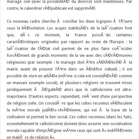
mariage civil (avec la possibilitÃ© du divorce) sont maintenues. Par
contre, le calendrier rÃ©publicain est supprimÃ©.
Ce nouveau cadre cherche Ã concilier les deux logiques Ã l’Å“uvre
sous la RÃ©volution. Les acquis stabilisÃ©s de la laÃ¯cisation font
que, dÃ¨s ce moment, la France possÃ¨de certaines
caractÃ©ristiques originales par rapport au reste de l’Europe : la
laÃ¯cisation de l’Ã©tat civil permet de ne plus faire coÃ¯ncider
forcÃ©ment de grands moments de la vie avec des cÃ©rÃ©monies
religieuses (par exemple : le mariage doit Ãªtre cÃ©lÃ©brÃ© Ã la
mairie avant de pouvoir l’Ãªtre dans un Ã©difice cultuel) ; il est
possible de vivre en athÃ©e (mÃªme si cela est considÃ©rÃ© comme
un mauvais exemple social), et plusieurs religions se trouvent mises
juridiquement Ã Ã©galitÃ© alors que le catholicisme est ultra-
majoritaire. D’autres aspects, cependant, relÃ¨vent d’une perspective
de religion civile. On considÃ¨re que les cultes reconnus vÃ©hiculent
la mÃªme morale judÃ©o-chrÃ©tienne, qui est Ã la base de la
civilisation et permet le lien social. Ces cultes reconnus (dans les faits,
essentiellement le catholicisme) doivent donc assurer une socialisation
morale capable d’imprÃ©gner mÃªme ceux qui sont Â« indiffÃ©rents
en matiÃ¨re de religion Â».