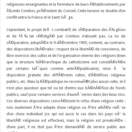
religieuses enseignantes et la fermeture de leurs Ã©tablissements par
Ã‰mile Combes, prÃ©sident du Conseil. Cette tension se double d’un
conflit entre la France et le Saint SiÃ¨ge.
Cependant, le projet (trÃ¨s combatif) de sÃ©paration des Ã‰glises
et de l’Ã‰tat rÃ©digÃ© par Combes n’aboutit pas. La loi de
sÃ©paration, adoptÃ©e le 9 dÃ©cembre 1905, contient, au contraire,
des dispositions libÃ©rales : respect de la libertÃ© de conscience, du
libre exercice des cultes et de l’organisation interne des religions (bien
que la structure hiÃ©rarchique du catholicisme soit considÃ©rÃ©e
par certains laÃ¯ques comme antirÃ©publicaine), mise Ã la
disposition gratuite des diffÃ©rents cultes, d’Ã©difices religieux
publics, etc. Mais la RÃ©publique ne reconnaÃ®t plus aucun culte, et il
n’est plus question que tel ou tel d’entre eux bÃ©nÃ©ficie de fonds
publics, sauf pour certains services d’aumÃ´neries dans des lieux clos.
Ces diverses dispositions concrÃ©tisent le refus d’une religion civile :
non seulement Ãªtre adepte d’une religion ou Ãªtre athÃ©e relÃ¨ve
d’un choix individuel (ce qui est aussi le cas dans les pays oÃ¹ la
libertÃ© religieuse est effective), mais la religion est privatisÃ©e :
d’une part, il ne doit pas Ãªtre demandÃ© de service public aux