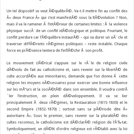
Un tel dispositif se veut Ã©quilibrÃ©. Va-t-il mettre fin au conflit des
Â« deux France Â» qui s’est manifestÃ© sous la RÃ©volution ? Non,
mais il va le ramener Ã l’intÃ©rieur de certaines limites : Ã la violence
physique succÃ¨de un conflit idÃ©ologique et politique. Pourtant, le
conflit perdure car l’Ã©quilibre instaurÃ© – qui va durer un siÃ¨cle et
traverser diffÃ©rents rÃ©gimes politiques – reste instable. Chaque
force en prÃ©sence tentera de l’inflÃ©chir Ã son profit.
Le mouvement clÃ©rical s’appuie sur le rÃ´le de religion civile
dÃ©volu de fait au catholicisme et, sans revenir sur la libertÃ© de
culte accordÃ©e aux minoritaires, demande que l’on donne Ã cette
religion les moyens nÃ©cessaires pour exercer une bonne influence
sur les mÅ“urs et la sociÃ©tÃ© dans son ensemble. Il voudra contrÃ
´ler l’instruction, en plein dÃ©veloppement. Il va se lier
principalement Ã deux rÃ©gimes, la Restauration (1815-1830) et le
second Empire (1852-1870) ; surtout sans sa pÃ©riode dite Â«
autoritaire Â». Sous le premier, sans revenir sur la pluralitÃ© des
cultes reconnus, le catholicisme est dÃ©clarÃ© religion de l’Ã‰tat.
Symboliquement, un dÃ©lit d’ordre religieux est rÃ©tabli avec la loi