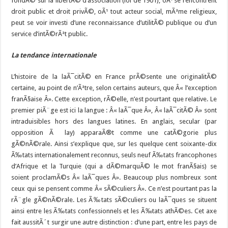
fondÃ© sur la libertÃ© d’association (loi de 1901), oÃ¹ se rencontrent
droit public et droit privÃ©, oÃ¹ tout acteur social, mÃªme religieux,
peut se voir investi d’une reconnaissance d’utilitÃ© publique ou d’un
service d’intÃ©rÃªt public.
La tendance internationale
L’histoire de la laÃ¯citÃ© en France prÃ©sente une originalitÃ©
certaine, au point de n’Ãªtre, selon certains auteurs, que Â« l’exception
franÃ§aise Â». Cette exception, rÃ©elle, n’est pourtant que relative. Le
premier piÃ¨ge est ici la langue : Â« laÃ¯que Â», Â« laÃ¯citÃ© Â» sont
intraduisibles hors des langues latines. En anglais, secular (par
opposition Ã lay) apparaÃ®t comme une catÃ©gorie plus
gÃ©nÃ©rale. Ainsi s’explique que, sur les quelque cent soixante-dix
Ã‰tats internationalement reconnus, seuls neuf Ã‰tats francophones
d’Afrique et la Turquie (qui a dÃ©marquÃ© le mot franÃ§ais) se
soient proclamÃ©s Â« laÃ¯ques Â». Beaucoup plus nombreux sont
ceux qui se pensent comme Â« sÃ©culiers Â». Ce n’est pourtant pas la
rÃ¨gle gÃ©nÃ©rale. Les Ã‰tats sÃ©culiers ou laÃ¯ques se situent
ainsi entre les Ã‰tats confessionnels et les Ã‰tats athÃ©es. Cet axe
fait aussitÃ´t surgir une autre distinction : d’une part, entre les pays de