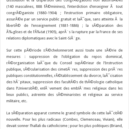
dissolution et la dispersion des congrÃ©gations non autorisÃ©es
(140 masculines, 888 fÃ©minines), l’interdiction d’enseigner Ã tout
congrÃ©ganiste (1880-1904) ; l’instruction primaire obligatoire,
assurÃ©e par un service public gratuit et laÃ¯que, sans atteinte Ã la
libertÃ© de l’enseignement (1881-1886) ; la sÃ©paration des
Ã‰glises et de l’Ã‰tat (1905), aprÃ¨s la rupture par la France de ses
relations diplomatiques avec le Saint-SiÃ¨ge.
Sur cette pÃ©riode s’Ã©chelonneront aussi toute une sÃ©rie de
mesures : suppression de l’obligation du repos dominical,
rÃ©organisation laÃ¯que du Conseil supÃ©rieur de l’Instruction
publique, sÃ©cularisation des cimetiÃ¨res, suppression des priÃ¨res
publiques constitutionnelles, rÃ©tablissement du divorce, laÃ¯cisation
des hÃ´pitaux, suppression des facultÃ©s de thÃ©ologie catholique
dans l’UniversitÃ©, enlÃ¨vement des emblÃ¨mes religieux dans les
lieux publics, astreinte des sÃ©minaristes et religieux au service
militaire, etc.
La sÃ©paration apparut comme le grand symbole de cette laÃ¯citÃ©
nouvelle. Pour les plus radicaux (Combes, Clemenceau, Viviani), elle
devait sonner l’hallali du catholicisme ; pour les plus politiques (Briand,