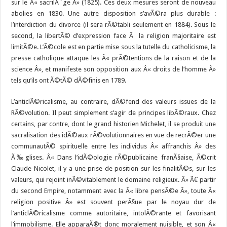
sur le Â« sacrilÃ¨ge Â» (1825). Ces deux mesures seront de nouveau
abolies en 1830. Une autre disposition s’avÃ©ra plus durable :
l’interdiction du divorce (il sera rÃ©tabli seulement en 1884). Sous le
second, la libertÃ© d’expression face Ã la religion majoritaire est
limitÃ©e. L’Ã©cole est en partie mise sous la tutelle du catholicisme, la
presse catholique attaque les Â« prÃ©tentions de la raison et de la
science Â», et manifeste son opposition aux Â« droits de l’homme Â»
tels qu’ils ont Ã©tÃ© dÃ©finis en 1789.
L’anticlÃ©ricalisme, au contraire, dÃ©fend des valeurs issues de la
RÃ©volution. Il peut simplement s’agir de principes libÃ©raux. Chez
certains, par contre, dont le grand historien Michelet, il se produit une
sacralisation des idÃ©aux rÃ©volutionnaires en vue de recrÃ©er une
communautÃ© spirituelle entre les individus Â« affranchis Â» des
Ã‰glises. Â« Dans l’idÃ©ologie rÃ©publicaine franÃ§aise, Ã©crit
Claude Nicolet, il y a une prise de position sur les finalitÃ©s, sur les
valeurs, qui rejoint inÃ©vitablement le domaine religieux. Â» Ã€ partir
du second Empire, notamment avec la Â« libre pensÃ©e Â», toute Â«
religion positive Â» est souvent perÃ§ue par le noyau dur de
l’anticlÃ©ricalisme comme autoritaire, intolÃ©rante et favorisant
l’immobilisme. Elle apparaÃ®t donc moralement nuisible, et son Â«