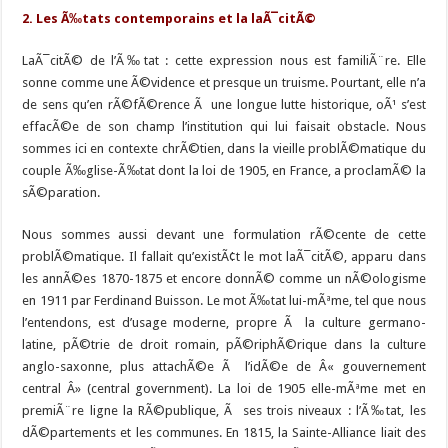
2. Les Ã‰tats contemporains et la laÃ¯citÃ©
LaÃ¯citÃ© de l’Ã‰tat : cette expression nous est familiÃ¨re. Elle
sonne comme une Ã©vidence et presque un truisme. Pourtant, elle n’a
de sens qu’en rÃ©fÃ©rence Ã une longue lutte historique, oÃ¹ s’est
effacÃ©e de son champ l’institution qui lui faisait obstacle. Nous
sommes ici en contexte chrÃ©tien, dans la vieille problÃ©matique du
couple Ã‰glise-Ã‰tat dont la loi de 1905, en France, a proclamÃ© la
sÃ©paration.
Nous sommes aussi devant une formulation rÃ©cente de cette
problÃ©matique. Il fallait qu’existÃ¢t le mot laÃ¯citÃ©, apparu dans
les annÃ©es 1870-1875 et encore donnÃ© comme un nÃ©ologisme
en 1911 par Ferdinand Buisson. Le mot Ã‰tat lui-mÃªme, tel que nous
l’entendons, est d’usage moderne, propre Ã la culture germano-
latine, pÃ©trie de droit romain, pÃ©riphÃ©rique dans la culture
anglo-saxonne, plus attachÃ©e Ã l’idÃ©e de Â« gouvernement
central Â» (central government). La loi de 1905 elle-mÃªme met en
premiÃ¨re ligne la RÃ©publique, Ã ses trois niveaux : l’Ã‰tat, les
dÃ©partements et les communes. En 1815, la Sainte-Alliance liait des