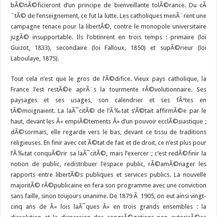
bÃ©nÃ©ficieront d’un principe de bienveillante tolÃ©rance. Du cÃ
´tÃ© de l’enseignement, ce fut la lutte. Les catholiques menÃ¨rent une
campagne tenace pour la libertÃ©, contre le monopole universitaire
jugÃ© insupportable. Ils l’obtinrent en trois temps : primaire (loi
Guizot, 1833), secondaire (loi Falloux, 1850) et supÃ©rieur (loi
Laboulaye, 1875).
Tout cela n’est que le gros de l’Ã©difice. Vieux pays catholique, la
France l’est restÃ©e aprÃ¨s la tourmente rÃ©volutionnaire. Ses
paysages et ses usages, son calendrier et ses fÃªtes en
tÃ©moignaient. La laÃ¯citÃ© de l’Ã‰tat s’Ã©tait affirmÃ©e par le
haut, devant les Â« empiÃ©tements Â» d’un pouvoir ecclÃ©siastique ;
dÃ©sormais, elle regarde vers le bas, devant ce tissu de traditions
religieuses. En finir avec cet Ã©tat de fait et de droit, ce n’est plus pour
l’Ã‰tat conquÃ©rir sa laÃ¯citÃ©, mais l’exercer ; c’est redÃ©finir la
notion de public, redistribuer l’espace public, rÃ©amÃ©nager les
rapports entre libertÃ©s publiques et services publics. La nouvelle
majoritÃ© rÃ©publicaine en fera son programme avec une conviction
sans faille, sinon toujours unanime. De 1879 Ã 1905, on eut ainsi vingt-
cinq ans de Â« lois laÃ¯ques Â» en trois grands ensembles : la