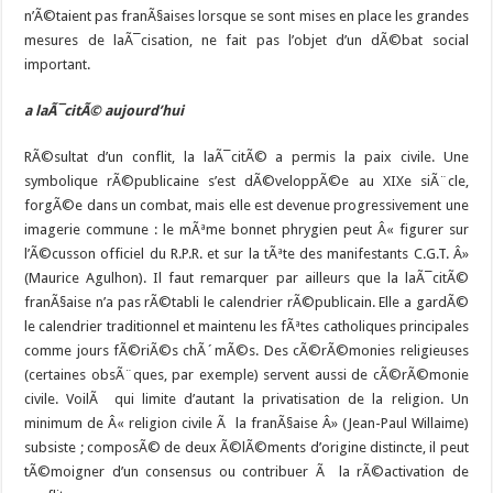
n’Ã©taient pas franÃ§aises lorsque se sont mises en place les grandes
mesures de laÃ¯cisation, ne fait pas l’objet d’un dÃ©bat social
important.
a laÃ¯citÃ© aujourd’hui
RÃ©sultat d’un conflit, la laÃ¯citÃ© a permis la paix civile. Une
symbolique rÃ©publicaine s’est dÃ©veloppÃ©e au XIXe siÃ¨cle,
forgÃ©e dans un combat, mais elle est devenue progressivement une
imagerie commune : le mÃªme bonnet phrygien peut Â« figurer sur
l’Ã©cusson officiel du R.P.R. et sur la tÃªte des manifestants C.G.T. Â»
(Maurice Agulhon). Il faut remarquer par ailleurs que la laÃ¯citÃ©
franÃ§aise n’a pas rÃ©tabli le calendrier rÃ©publicain. Elle a gardÃ©
le calendrier traditionnel et maintenu les fÃªtes catholiques principales
comme jours fÃ©riÃ©s chÃ´mÃ©s. Des cÃ©rÃ©monies religieuses
(certaines obsÃ¨ques, par exemple) servent aussi de cÃ©rÃ©monie
civile. VoilÃ qui limite d’autant la privatisation de la religion. Un
minimum de Â« religion civile Ã la franÃ§aise Â» (Jean-Paul Willaime)
subsiste ; composÃ© de deux Ã©lÃ©ments d’origine distincte, il peut
tÃ©moigner d’un consensus ou contribuer Ã la rÃ©activation de