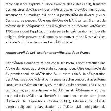
reconnaissance explicite du libre exercice des cultes (1791), transfert
des registres d’Ã©tat civil des prÃªtres aux employÃ©s municipaux,
instauration du mariage civil et de la possibilitÃ© du divorce (1792).
Ces mesures peuvent Ãªtre qualifiÃ©es de laÃ¯cisantes. Il en est de
mÃªme de la sÃ©paration des Ã‰glises et de l’Ã‰tat, votÃ©e en
1795, mais dont l’application resta partielle. LaÃ¯cisation et nouvelle
religion civile peuvent nÃ©anmoins se trouver mÃªlÃ©es ; ainsi en
est-il de l’adoption d’un calendrier rÃ©publicain.
remier seuil de laÃ¯cisation et conflits des deux France
NapolÃ©on Bonaparte et son conseiller Portalis vont effectuer une
Å“uvre de recentrage et de stabilisation qui peut Ãªtre qualifiÃ©e de
Â« premier seuil de laÃ¯cisation Â». Il est mis fin Ã la sÃ©paration
des Ã‰glises et de l’Ã‰tat par la signature d’un concordat avec Rome
(1801) et la crÃ©ation d’un systÃ¨me de Â« cultes reconnus Â» (1802) :
catholicisme, protestantismes – luthÃ©rien et rÃ©forme – et, plus
tard, culte israÃ©lite. La libertÃ© de conscience et de culte (sous
rÃ©serve de dispositions d’ordre public), l’absence de dÃ©lits
d’ordre religieux, la laÃ¯cisation de l’Ã©tat civil, l’obligation du