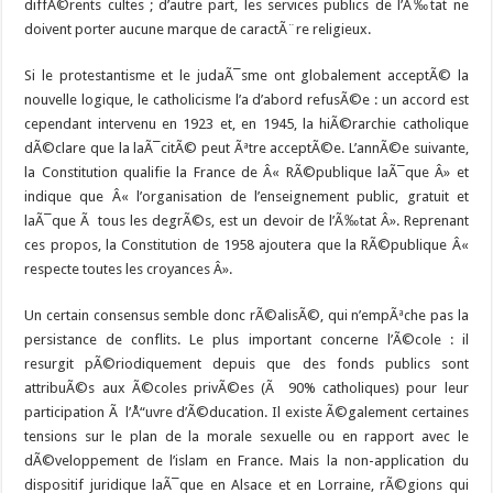
diffÃ©rents cultes ; d’autre part, les services publics de l’Ã‰tat ne
doivent porter aucune marque de caractÃ¨re religieux.
Si le protestantisme et le judaÃ¯sme ont globalement acceptÃ© la
nouvelle logique, le catholicisme l’a d’abord refusÃ©e : un accord est
cependant intervenu en 1923 et, en 1945, la hiÃ©rarchie catholique
dÃ©clare que la laÃ¯citÃ© peut Ãªtre acceptÃ©e. L’annÃ©e suivante,
la Constitution qualifie la France de Â« RÃ©publique laÃ¯que Â» et
indique que Â« l’organisation de l’enseignement public, gratuit et
laÃ¯que Ã tous les degrÃ©s, est un devoir de l’Ã‰tat Â». Reprenant
ces propos, la Constitution de 1958 ajoutera que la RÃ©publique Â«
respecte toutes les croyances Â».
Un certain consensus semble donc rÃ©alisÃ©, qui n’empÃªche pas la
persistance de conflits. Le plus important concerne l’Ã©cole : il
resurgit pÃ©riodiquement depuis que des fonds publics sont
attribuÃ©s aux Ã©coles privÃ©es (Ã 90% catholiques) pour leur
participation Ã l’Å“uvre d’Ã©ducation. Il existe Ã©galement certaines
tensions sur le plan de la morale sexuelle ou en rapport avec le
dÃ©veloppement de l’islam en France. Mais la non-application du
dispositif juridique laÃ¯que en Alsace et en Lorraine, rÃ©gions qui