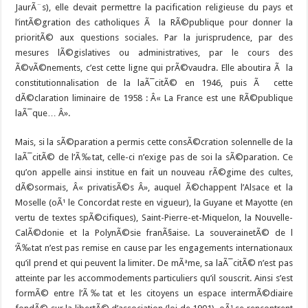
JaurÃ¨s), elle devait permettre la pacification religieuse du pays et
l’intÃ©gration des catholiques Ã la RÃ©publique pour donner la
prioritÃ© aux questions sociales. Par la jurisprudence, par des
mesures lÃ©gislatives ou administratives, par le cours des
Ã©vÃ©nements, c’est cette ligne qui prÃ©vaudra. Elle aboutira Ã la
constitutionnalisation de la laÃ¯citÃ© en 1946, puis Ã cette
dÃ©claration liminaire de 1958 : Â« La France est une RÃ©publique
laÃ¯que… Â».
Mais, si la sÃ©paration a permis cette consÃ©cration solennelle de la
laÃ¯citÃ© de l’Ã‰tat, celle-ci n’exige pas de soi la sÃ©paration. Ce
qu’on appelle ainsi institue en fait un nouveau rÃ©gime des cultes,
dÃ©sormais, Â« privatisÃ©s Â», auquel Ã©chappent l’Alsace et la
Moselle (oÃ¹ le Concordat reste en vigueur), la Guyane et Mayotte (en
vertu de textes spÃ©cifiques), Saint-Pierre-et-Miquelon, la Nouvelle-
CalÃ©donie et la PolynÃ©sie franÃ§aise. La souverainetÃ© de l
‘Ã‰tat n’est pas remise en cause par les engagements internationaux
qu’il prend et qui peuvent la limiter. De mÃªme, sa laÃ¯citÃ© n’est pas
atteinte par les accommodements particuliers qu’il souscrit. Ainsi s’est
formÃ© entre l’Ã‰tat et les citoyens un espace intermÃ©diaire