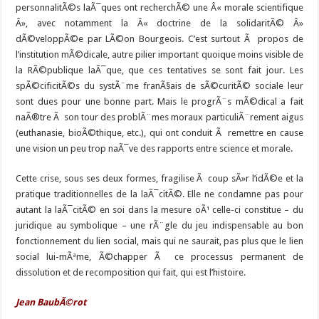
personnalitÃ©s laÃ¯ques ont recherchÃ© une Â« morale scientifique
Â», avec notamment la Â« doctrine de la solidaritÃ© Â»
dÃ©veloppÃ©e par LÃ©on Bourgeois. C’est surtout Ã propos de
l’institution mÃ©dicale, autre pilier important quoique moins visible de
la RÃ©publique laÃ¯que, que ces tentatives se sont fait jour. Les
spÃ©cificitÃ©s du systÃ¨me franÃ§ais de sÃ©curitÃ© sociale leur
sont dues pour une bonne part. Mais le progrÃ¨s mÃ©dical a fait
naÃ®tre Ã son tour des problÃ¨mes moraux particuliÃ¨rement aigus
(euthanasie, bioÃ©thique, etc.), qui ont conduit Ã remettre en cause
une vision un peu trop naÃ¯ve des rapports entre science et morale.
Cette crise, sous ses deux formes, fragilise Ã coup sÃ»r l’idÃ©e et la
pratique traditionnelles de la laÃ¯citÃ©. Elle ne condamne pas pour
autant la laÃ¯citÃ© en soi dans la mesure oÃ¹ celle-ci constitue – du
juridique au symbolique – une rÃ¨gle du jeu indispensable au bon
fonctionnement du lien social, mais qui ne saurait, pas plus que le lien
social lui-mÃªme, Ã©chapper Ã ce processus permanent de
dissolution et de recomposition qui fait, qui est l’histoire.
Jean BaubÃ©rot