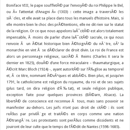
Boniface VIII, le pape souffletÃ© par l’envoyÃ© du roi Philippe le Bel,
ou Â« l’attentat d’Anagni Â» (1303) : cette image a traversÃ© les
siÃ¨cles, et elle avait sa place dans tous les manuels d’histoire. Mais, si
elle montre bien le choc des prÃ©tentions, elle ne dit rien sur le statut
de la religion. Or ce que nous appelons laÃ¯citÃ© est alors totalement
impensable, Ã moins de parler d’une laÃ¯citÃ© sacrale, ce qui nous
renvoie Ã un Ã©tat historique bien Ã©loignÃ© du nÃ´tre, oÃ¹ la
monarchie en vint Ã se dÃ©clarer de droit divin. Le roi de France est
alors un personnage religieux, sacrÃ© Ã Reims (Charles X sera le
dernier en 1825), douÃ© d’une force miraculaire – thaumaturgique, a
Ã©crit Marc Bloch (1924) -, ayant autoritÃ© sur l’Ã‰glise au temporel
et, Ã ce titre, nommant Ã©vÃªques et abbÃ©s. Bien plus, et jusqu’en
1791, le catholicisme est religion du royaume, du roi et de ses sujets
(plus tard, on dira religion d’Ã‰tat), et seule religion publique,
exception faite pour quelques provinces (BÃ©arn, Alsace). La
libertÃ© de conscience est reconnue Ã tous, mais sans pouvoir se
manifester au-dehors. Les juifs n’ont pas droit de citÃ© : ils sont
reÃ§us par privilÃ¨ge et traitÃ©s en corps comme une nation
Ã©trangÃ¨re. Les protestants sont perÃ§us comme dissidents et ne
jouiront de leur culte que le temps de l’Ã©dit de Nantes (1598-1685).