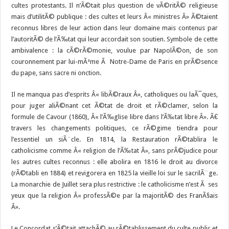
cultes protestants. Il n’Ã©tait plus question de vÃ©ritÃ© religieuse
mais d’utilitÃ© publique : des cultes et leurs Â« ministres Â» Ã©taient
reconnus libres de leur action dans leur domaine mais contenus par
l’autoritÃ© de l’Ã‰tat qui leur accordait son soutien. Symbole de cette
ambivalence : la cÃ©rÃ©monie, voulue par NapolÃ©on, de son
couronnement par lui-mÃªme Ã Notre-Dame de Paris en prÃ©sence
du pape, sans sacre ni onction.
Il ne manqua pas d’esprits Â« libÃ©raux Â», catholiques ou laÃ¯ques,
pour juger aliÃ©nant cet Ã©tat de droit et rÃ©clamer, selon la
formule de Cavour (1860), Â« l’Ã‰glise libre dans l’Ã‰tat libre Â». Ã€
travers les changements politiques, ce rÃ©gime tiendra pour
l’essentiel un siÃ¨cle. En 1814, la Restauration rÃ©tablira le
catholicisme comme Â« religion de l’Ã‰tat Â», sans prÃ©judice pour
les autres cultes reconnus : elle abolira en 1816 le droit au divorce
(rÃ©tabli en 1884) et revigorera en 1825 la vieille loi sur le sacrilÃ¨ge.
La monarchie de Juillet sera plus restrictive : le catholicisme n’est Ã ses
yeux que la religion Â« professÃ©e par la majoritÃ© des FranÃ§ais
Â».
Le Concordat s’Ã©tait attachÃ© au rÃ©tablissement du culte public et