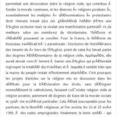
permettait une dissociation entre la religion civile, qui contribue Ã
fonder la morale commune, et les diverses Â« religions positives Â»,
essentiellement les multiples Â« dÃ©nominations Â» protestantes
dont chacune n’avait plus (en gÃ©nÃ©ral) l’idÃ©e d’Ãªtre une
Ã‰glise exclusive mais se voulait une manifestation particuliÃ¨re (la
meilleure selon ses membres) du christianisme. ThÃ©orie et
rÃ©alitÃ© pouvaient se concilier. Pour la France, la thÃ©orie de
Rousseau s’avÃ©rait trÃ¨s paradoxale : l’exclusion de l’intolÃ©rance
(les tenants du Â« hors de l’Ã‰glise, point de salut Â») faisait partie
des dogmes Ã©lÃ©mentaires de la religion civile. AppliquÃ©e, elle
aurait abouti concrÃ¨tement Ã bannir une Ã‰glise qui prÃ©tendait
regrouper la totalitÃ© des FranÃ§ais et Ã laquelle il semble bien que
la masse du peuple restait effectivement attachÃ©e. C’est pourquoi
les projets d’articles sur la religion mis en discussion dans les
dÃ©bats pour la DÃ©claration des droits, sans dÃ©signer
nommÃ©ment le catholicisme, faisaient coÃ¯ncider religion civile et
religion positive, autrement dit dogmes de base de la morale sociale
et systÃ¨me ecclÃ©sial particulier. Cela Ã©tait inacceptable pour les
partisans de la libertÃ© religieuse, et l’on assista, les 22 et 23 aoÃ»t
1789, Ã des rudes empoignades. Finalement, le texte votÃ© – qui