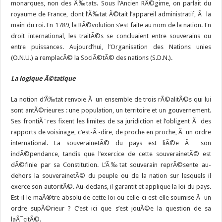
monarques, non des Ã‰tats. Sous l’Ancien RÃ©gime, on parlait du
royaume de France, dont l’Ã‰tat Ã©tait l’appareil administratif, Ã la
main du roi. En 1789, la RÃ©volution s’est faite au nom de la nation. En
droit international, les traitÃ©s se concluaient entre souverains ou
entre puissances. Aujourd’hui, l’Organisation des Nations unies
(O.N.U.) a remplacÃ© la SociÃ©tÃ© des nations (S.D.N.).
La logique Ã©tatique
La notion d’Ã‰tat renvoie Ã un ensemble de trois rÃ©alitÃ©s qui lui
sont antÃ©rieures : une population, un territoire et un gouvernement.
Ses frontiÃ¨res fixent les limites de sa juridiction et l’obligent Ã des
rapports de voisinage, c’est-Ã -dire, de proche en proche, Ã un ordre
international. La souverainetÃ© du pays est liÃ©e Ã son
indÃ©pendance, tandis que l’exercice de cette souverainetÃ© est
dÃ©finie par sa Constitution. L’Ã‰tat souverain reprÃ©sente au-
dehors la souverainetÃ© du peuple ou de la nation sur lesquels il
exerce son autoritÃ©. Au-dedans, il garantit et applique la loi du pays.
Est-il le maÃ®tre absolu de cette loi ou celle-ci est-elle soumise Ã un
ordre supÃ©rieur ? C’est ici que s’est jouÃ©e la question de sa
laÃ¯citÃ©.