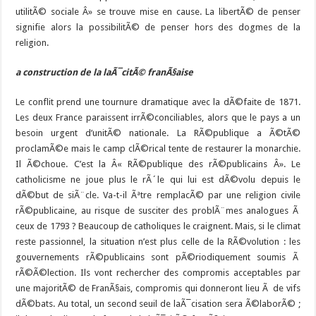
utilitÃ© sociale Â» se trouve mise en cause. La libertÃ© de penser
signifie alors la possibilitÃ© de penser hors des dogmes de la
religion.
a construction de la laÃ¯citÃ© franÃ§aise
Le conflit prend une tournure dramatique avec la dÃ©faite de 1871.
Les deux France paraissent irrÃ©conciliables, alors que le pays a un
besoin urgent d’unitÃ© nationale. La RÃ©publique a Ã©tÃ©
proclamÃ©e mais le camp clÃ©rical tente de restaurer la monarchie.
Il Ã©choue. C’est la Â« RÃ©publique des rÃ©publicains Â». Le
catholicisme ne joue plus le rÃ´le qui lui est dÃ©volu depuis le
dÃ©but de siÃ¨cle. Va-t-il Ãªtre remplacÃ© par une religion civile
rÃ©publicaine, au risque de susciter des problÃ¨mes analogues Ã
ceux de 1793 ? Beaucoup de catholiques le craignent. Mais, si le climat
reste passionnel, la situation n’est plus celle de la RÃ©volution : les
gouvernements rÃ©publicains sont pÃ©riodiquement soumis Ã
rÃ©Ã©lection. Ils vont rechercher des compromis acceptables par
une majoritÃ© de FranÃ§ais, compromis qui donneront lieu Ã de vifs
dÃ©bats. Au total, un second seuil de laÃ¯cisation sera Ã©laborÃ© ;