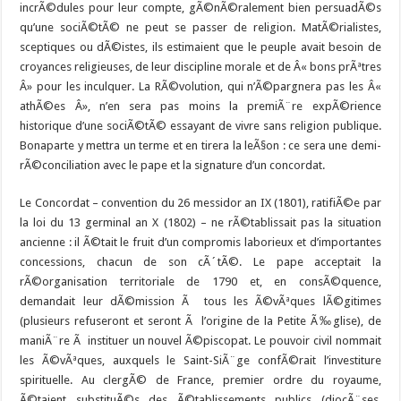
incrÃ©dules pour leur compte, gÃ©nÃ©ralement bien persuadÃ©s
qu’une sociÃ©tÃ© ne peut se passer de religion. MatÃ©rialistes,
sceptiques ou dÃ©istes, ils estimaient que le peuple avait besoin de
croyances religieuses, de leur discipline morale et de Â« bons prÃªtres
Â» pour les inculquer. La RÃ©volution, qui n’Ã©pargnera pas les Â«
athÃ©es Â», n’en sera pas moins la premiÃ¨re expÃ©rience
historique d’une sociÃ©tÃ© essayant de vivre sans religion publique.
Bonaparte y mettra un terme et en tirera la leÃ§on : ce sera une demi-
rÃ©conciliation avec le pape et la signature d’un concordat.
Le Concordat – convention du 26 messidor an IX (1801), ratifiÃ©e par
la loi du 13 germinal an X (1802) – ne rÃ©tablissait pas la situation
ancienne : il Ã©tait le fruit d’un compromis laborieux et d’importantes
concessions, chacun de son cÃ´tÃ©. Le pape acceptait la
rÃ©organisation territoriale de 1790 et, en consÃ©quence,
demandait leur dÃ©mission Ã tous les Ã©vÃªques lÃ©gitimes
(plusieurs refuseront et seront Ã l’origine de la Petite Ã‰glise), de
maniÃ¨re Ã instituer un nouvel Ã©piscopat. Le pouvoir civil nommait
les Ã©vÃªques, auxquels le Saint-SiÃ¨ge confÃ©rait l’investiture
spirituelle. Au clergÃ© de France, premier ordre du royaume,
Ã©taient substituÃ©s des Ã©tablissements publics (diocÃ¨ses,