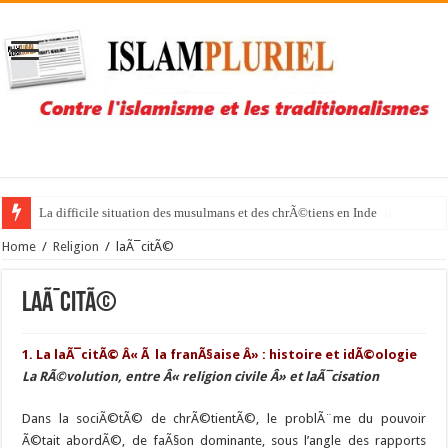
NoÃ«l libre mais sous bonne garde pour la Pakistanaise Asia Bibi
Home
/
Religion
/
laÃ¯citÃ©
laÃ¯citÃ©
1. La laÃ¯citÃ© Â« Ã la franÃ§aise Â» : histoire et idÃ©ologie
La RÃ©volution, entre Â« religion civile Â» et laÃ¯cisation
Dans la sociÃ©tÃ© de chrÃ©tientÃ©, le problÃ¨me du pouvoir
Ã©tait abordÃ©, de faÃ§on dominante, sous l’angle des rapports