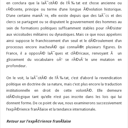
en conclura que la laÃ¯citÃ© de l’Ã‰tat est chose ancienne ou
rÃ©cente, principe ou terme d’une longue Ã©volution historique.
D’une certaine maniÃ¨re, elle existe depuis que des laÃ¯cs et des
clercs se partagent ou se disputent le gouvernement des hommes au
sein de formations politiques suffisamment stables pour rÃ©sister
aux vicissitudes militaires ou dynastiques. Mais ce que nous appelons
ainsi suppose le franchissement d’un seuil et le dÃ©roulement d’un
processus encore inachevÃ© qui connaÃ®t plusieurs figures. En
France, il a opposÃ© laÃ¯ques et clÃ©ricaux, renvoyant Ã un
glissement du vocabulaire oÃ¹ se rÃ©vÃ¨le une mutation en
profondeur.
On le voit, la laÃ¯citÃ© de l’Ã‰tat, c’est d’abord la revendication
politique en doctrine de sa nature, mais c’est plus encore la traduction
institutionnelle en droit de cette volontÃ©. Elle demeure
idÃ©ologique tant qu’elle n’est pas inscrite dans les lois qui lui
donnent forme. De ce point de vue, nous examinerons successivement
l’expÃ©rience franÃ§aise et la tendance internationale.
Retour sur l’expÃ©rience franÃ§aise