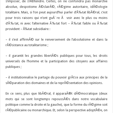
s’imposer, de s’Ã©tendre. Certes, on ne confondra pas monarchie
absolue, despotisme Ã©clairÃ©, rÃ©gime autoritaire, idÃ©ologie
totalitaire. Mais, si l’on peut aujourd’hui parler d’Ã‰tat libÃ©ral, c’est
pour trois raisons qui n’ont guÃ¨re Ã voir avec le plus ou moins
d’Ã‰tat, ni avec l’alternative Ã‰tat fort – Ã‰tat faible ou Ã‰tat
provident – Ã‰tat subsidiaire :
– il s’est affirmÃ© sur le renversement de l’absolutisme et dans la
rÃ©sistance au totalitarisme ;
– il garantit les grandes libertÃ©s publiques pour tous, les droits
universels de l’homme et la participation des citoyens aux affaires
publiques ;
– il institutionnalise le partage du pouvoir grÃ¢ce aux principes de la
sÃ©paration des domaines et de la reprÃ©sentation des opinions.
En ce sens, plus que libÃ©ral, il apparaÃ®t dÃ©mocratique (deux
mots qui se sont longtemps repoussÃ©s dans notre vocabulaire
politique comme la droite et la gauche), que la forme du rÃ©gime soit
rÃ©publicaine ou monarchique. Et, selon la perspective adoptÃ©e, on