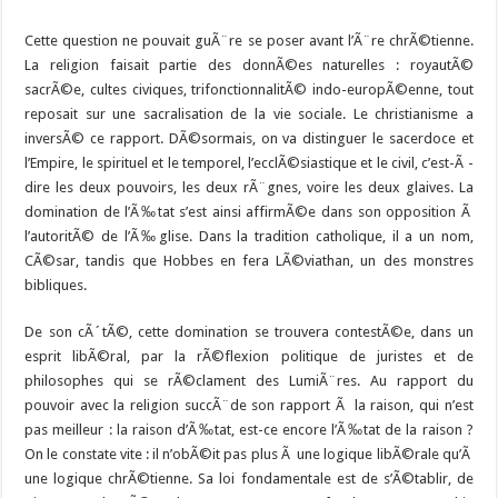
Cette question ne pouvait guÃ¨re se poser avant l’Ã¨re chrÃ©tienne.
La religion faisait partie des donnÃ©es naturelles : royautÃ©
sacrÃ©e, cultes civiques, trifonctionnalitÃ© indo-europÃ©enne, tout
reposait sur une sacralisation de la vie sociale. Le christianisme a
inversÃ© ce rapport. DÃ©sormais, on va distinguer le sacerdoce et
l’Empire, le spirituel et le temporel, l’ecclÃ©siastique et le civil, c’est-Ã -
dire les deux pouvoirs, les deux rÃ¨gnes, voire les deux glaives. La
domination de l’Ã‰tat s’est ainsi affirmÃ©e dans son opposition Ã
l’autoritÃ© de l’Ã‰glise. Dans la tradition catholique, il a un nom,
CÃ©sar, tandis que Hobbes en fera LÃ©viathan, un des monstres
bibliques.
De son cÃ´tÃ©, cette domination se trouvera contestÃ©e, dans un
esprit libÃ©ral, par la rÃ©flexion politique de juristes et de
philosophes qui se rÃ©clament des LumiÃ¨res. Au rapport du
pouvoir avec la religion succÃ¨de son rapport Ã la raison, qui n’est
pas meilleur : la raison d’Ã‰tat, est-ce encore l’Ã‰tat de la raison ?
On le constate vite : il n’obÃ©it pas plus Ã une logique libÃ©rale qu’Ã
une logique chrÃ©tienne. Sa loi fondamentale est de s’Ã©tablir, de