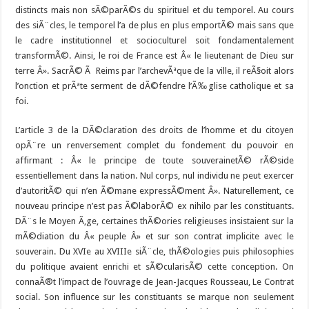
distincts mais non sÃ©parÃ©s du spirituel et du temporel. Au cours
des siÃ¨cles, le temporel l’a de plus en plus emportÃ© mais sans que
le cadre institutionnel et socioculturel soit fondamentalement
transformÃ©. Ainsi, le roi de France est Â« le lieutenant de Dieu sur
terre Â». SacrÃ© Ã Reims par l’archevÃªque de la ville, il reÃ§oit alors
l’onction et prÃªte serment de dÃ©fendre l’Ã‰glise catholique et sa
foi.
L’article 3 de la DÃ©claration des droits de l’homme et du citoyen
opÃ¨re un renversement complet du fondement du pouvoir en
affirmant : Â« le principe de toute souverainetÃ© rÃ©side
essentiellement dans la nation. Nul corps, nul individu ne peut exercer
d’autoritÃ© qui n’en Ã©mane expressÃ©ment Â». Naturellement, ce
nouveau principe n’est pas Ã©laborÃ© ex nihilo par les constituants.
DÃ¨s le Moyen Ã‚ge, certaines thÃ©ories religieuses insistaient sur la
mÃ©diation du Â« peuple Â» et sur son contrat implicite avec le
souverain. Du XVIe au XVIIIe siÃ¨cle, thÃ©ologies puis philosophies
du politique avaient enrichi et sÃ©cularisÃ© cette conception. On
connaÃ®t l’impact de l’ouvrage de Jean-Jacques Rousseau, Le Contrat
social. Son influence sur les constituants se marque non seulement