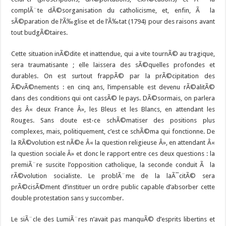
complÃ¨te dÃ©sorganisation du catholicisme, et, enfin, Ã la
sÃ©paration de l’Ã‰glise et de l’Ã‰tat (1794) pour des raisons avant
tout budgÃ©taires.
Cette situation inÃ©dite et inattendue, qui a vite tournÃ© au tragique,
sera traumatisante ; elle laissera des sÃ©quelles profondes et
durables. On est surtout frappÃ© par la prÃ©cipitation des
Ã©vÃ©nements : en cinq ans, l’impensable est devenu rÃ©alitÃ©
dans des conditions qui ont cassÃ© le pays. DÃ©sormais, on parlera
des Â« deux France Â», les Bleus et les Blancs, en attendant les
Rouges. Sans doute est-ce schÃ©matiser des positions plus
complexes, mais, politiquement, c’est ce schÃ©ma qui fonctionne. De
la RÃ©volution est nÃ©e Â« la question religieuse Â», en attendant Â«
la question sociale Â» et donc le rapport entre ces deux questions : la
premiÃ¨re suscite l’opposition catholique, la seconde conduit Ã la
rÃ©volution socialiste. Le problÃ¨me de la laÃ¯citÃ© sera
prÃ©cisÃ©ment d’instituer un ordre public capable d’absorber cette
double protestation sans y succomber.
Le siÃ¨cle des LumiÃ¨res n’avait pas manquÃ© d’esprits libertins et