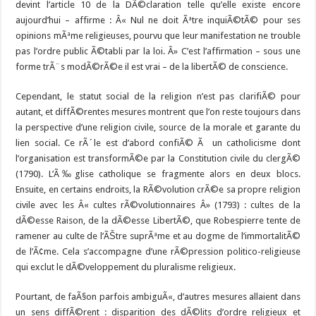
devint l’article 10 de la DÃ©claration telle qu’elle existe encore
aujourd’hui – affirme : Â« Nul ne doit Ãªtre inquiÃ©tÃ© pour ses
opinions mÃªme religieuses, pourvu que leur manifestation ne trouble
pas l’ordre public Ã©tabli par la loi. Â» C’est l’affirmation – sous une
forme trÃ¨s modÃ©rÃ©e il est vrai – de la libertÃ© de conscience.
Cependant, le statut social de la religion n’est pas clarifiÃ© pour
autant, et diffÃ©rentes mesures montrent que l’on reste toujours dans
la perspective d’une religion civile, source de la morale et garante du
lien social. Ce rÃ´le est d’abord confiÃ© Ã un catholicisme dont
l’organisation est transformÃ©e par la Constitution civile du clergÃ©
(1790). L’Ã‰glise catholique se fragmente alors en deux blocs.
Ensuite, en certains endroits, la RÃ©volution crÃ©e sa propre religion
civile avec les Â« cultes rÃ©volutionnaires Â» (1793) : cultes de la
dÃ©esse Raison, de la dÃ©esse LibertÃ©, que Robespierre tente de
ramener au culte de l’ÃŠtre suprÃªme et au dogme de l’immortalitÃ©
de l’Ã¢me. Cela s’accompagne d’une rÃ©pression politico-religieuse
qui exclut le dÃ©veloppement du pluralisme religieux.
Pourtant, de faÃ§on parfois ambiguÃ«, d’autres mesures allaient dans
un sens diffÃ©rent : disparition des dÃ©lits d’ordre religieux et