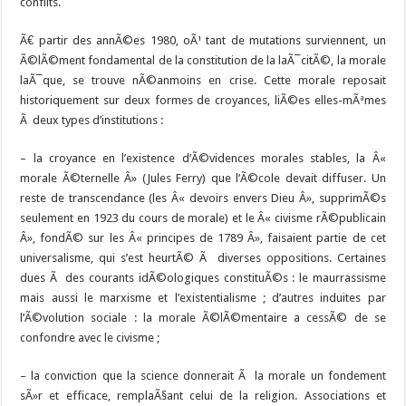
conflits.
Ã€ partir des annÃ©es 1980, oÃ¹ tant de mutations surviennent, un
Ã©lÃ©ment fondamental de la constitution de la laÃ¯citÃ©, la morale
laÃ¯que, se trouve nÃ©anmoins en crise. Cette morale reposait
historiquement sur deux formes de croyances, liÃ©es elles-mÃªmes
Ã deux types d’institutions :
– la croyance en l’existence d’Ã©vidences morales stables, la Â«
morale Ã©ternelle Â» (Jules Ferry) que l’Ã©cole devait diffuser. Un
reste de transcendance (les Â« devoirs envers Dieu Â», supprimÃ©s
seulement en 1923 du cours de morale) et le Â« civisme rÃ©publicain
Â», fondÃ© sur les Â« principes de 1789 Â», faisaient partie de cet
universalisme, qui s’est heurtÃ© Ã diverses oppositions. Certaines
dues Ã des courants idÃ©ologiques constituÃ©s : le maurrassisme
mais aussi le marxisme et l’existentialisme ; d’autres induites par
l’Ã©volution sociale : la morale Ã©lÃ©mentaire a cessÃ© de se
confondre avec le civisme ;
– la conviction que la science donnerait Ã la morale un fondement
sÃ»r et efficace, remplaÃ§ant celui de la religion. Associations et