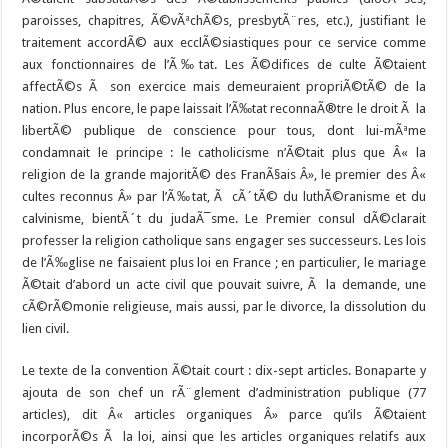
paroisses, chapitres, Ã©vÃªchÃ©s, presbytÃ¨res, etc.), justifiant le
traitement accordÃ© aux ecclÃ©siastiques pour ce service comme
aux fonctionnaires de l’Ã‰tat. Les Ã©difices de culte Ã©taient
affectÃ©s Ã son exercice mais demeuraient propriÃ©tÃ© de la
nation. Plus encore, le pape laissait l’Ã‰tat reconnaÃ®tre le droit Ã la
libertÃ© publique de conscience pour tous, dont lui-mÃªme
condamnait le principe : le catholicisme n’Ã©tait plus que Â« la
religion de la grande majoritÃ© des FranÃ§ais Â», le premier des Â«
cultes reconnus Â» par l’Ã‰tat, Ã cÃ´tÃ© du luthÃ©ranisme et du
calvinisme, bientÃ´t du judaÃ¯sme. Le Premier consul dÃ©clarait
professer la religion catholique sans engager ses successeurs. Les lois
de l’Ã‰glise ne faisaient plus loi en France ; en particulier, le mariage
Ã©tait d’abord un acte civil que pouvait suivre, Ã la demande, une
cÃ©rÃ©monie religieuse, mais aussi, par le divorce, la dissolution du
lien civil.
Le texte de la convention Ã©tait court : dix-sept articles. Bonaparte y
ajouta de son chef un rÃ¨glement d’administration publique (77
articles), dit Â« articles organiques Â» parce qu’ils Ã©taient
incorporÃ©s Ã la loi, ainsi que les articles organiques relatifs aux