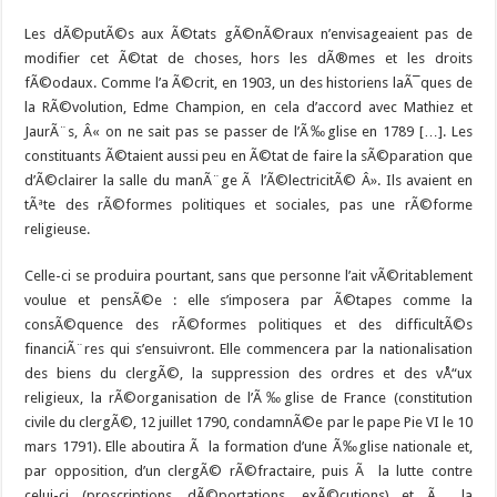
Les dÃ©putÃ©s aux Ã©tats gÃ©nÃ©raux n’envisageaient pas de
modifier cet Ã©tat de choses, hors les dÃ®mes et les droits
fÃ©odaux. Comme l’a Ã©crit, en 1903, un des historiens laÃ¯ques de
la RÃ©volution, Edme Champion, en cela d’accord avec Mathiez et
JaurÃ¨s, Â« on ne sait pas se passer de l’Ã‰glise en 1789 […]. Les
constituants Ã©taient aussi peu en Ã©tat de faire la sÃ©paration que
d’Ã©clairer la salle du manÃ¨ge Ã l’Ã©lectricitÃ© Â». Ils avaient en
tÃªte des rÃ©formes politiques et sociales, pas une rÃ©forme
religieuse.
Celle-ci se produira pourtant, sans que personne l’ait vÃ©ritablement
voulue et pensÃ©e : elle s’imposera par Ã©tapes comme la
consÃ©quence des rÃ©formes politiques et des difficultÃ©s
financiÃ¨res qui s’ensuivront. Elle commencera par la nationalisation
des biens du clergÃ©, la suppression des ordres et des vÅ“ux
religieux, la rÃ©organisation de l’Ã‰glise de France (constitution
civile du clergÃ©, 12 juillet 1790, condamnÃ©e par le pape Pie VI le 10
mars 1791). Elle aboutira Ã la formation d’une Ã‰glise nationale et,
par opposition, d’un clergÃ© rÃ©fractaire, puis Ã la lutte contre
celui-ci (proscriptions, dÃ©portations, exÃ©cutions) et Ã la