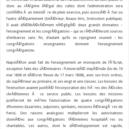
donc au rÃ©gime lÃ©gal des cultes dont l’administration sera
confiÃ©e Ã un ministÃ¨re de plein exercice, puis associÃ© Ã l’un ou
l’autre dÃ©partement (IntÃ©rieur, Beaux-Arts, Instruction publique).
Il avait dÃ©libÃ©rÃ©ment nÃ©gligÃ© deux grands domaines –
l’enseignement et les congrÃ©gations – qui se rÃ©vÃ©leront sources
d’embarras sans fin, d’autant qu’ils se rejoignent souvent : les
congrÃ©gations enseignantes donnent l’enseignement
congrÃ©ganiste.
NapolÃ©on avait fait de l’enseignement un monopole de l’Ã‰tat,
exception faite des sÃ©minaires : l’UniversitÃ© impÃ©riale (loi du 10
mai 1806 et dÃ©cret fleuve du 17 mars 1808), avec ses trois ordres,
du supÃ©rieur au primaire, et ses vingt et une classes. Les besoins de
l’instruction avaient justifiÃ© l’incorporation des frÃ¨res des Ã©coles
chrÃ©tiennes Ã ce service public. Les besoins des missions
justifieront de mÃªme l’autorisation de quatre congrÃ©gations
d’hommes (lazaristes, sulpiciens, spiritains, missions Ã©trangÃ¨res de
Paris). Des raisons analogues multiplieront les autorisations
donnÃ©es aux congrÃ©gations fÃ©minines hospitaliÃ¨res ou
charitables. Les autres, dont le dÃ©veloppement est rapide,