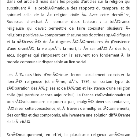
dans cet article 3 mais dans les projets d’articles sur la religion qui
substituent Ã la problÃ©matique des rapports du temporel et du
spirituel celle de la Â« religion civile Â». Avec cette derniÃ¨re,
Rousseau cherchait Ã concilier deux facteurs : la tolÃ©rance
religieuse qui devait permettre de faire coexister plusieurs Â«
religions positives Â» comportant chacune ses doctrines spÃ©cifiques
et la nÃ©cessitÃ© de Â« dogmes Ã©lÃ©mentaires Â» (l’existence
d’une divinitÃ©, la vie aprÃ¨s la mort, la Â« saintetÃ© Â» des lois,
etc.), dogmes qui s’imposent car ils assurent son fondement Ã la
morale commune indispensable au lien social.
Les Ã‰tats-Unis d’AmÃ©rique feront socialement coexister la
libertÃ© religieuse (et mÃªme, dÃ¨s 1791, un certain type de
sÃ©paration des Ã‰glises et de l’Ã‰tat) et l’existence d’une religion
civile (qui perdure encore aujourd’hui). La France rÃ©volutionnaire et
postrÃ©volutionnaire ne pourra pas, malgrÃ© diverses tentatives,
rÃ©aliser cette coexistence, et, Ã travers de multiples tÃ¢tonnements,
des conflits et des compromis, elle inventera une solution diffÃ©rente
: la laÃ¯citÃ©.
SchÃ©matiquement, en effet, le pluralisme religieux amÃ©ricain