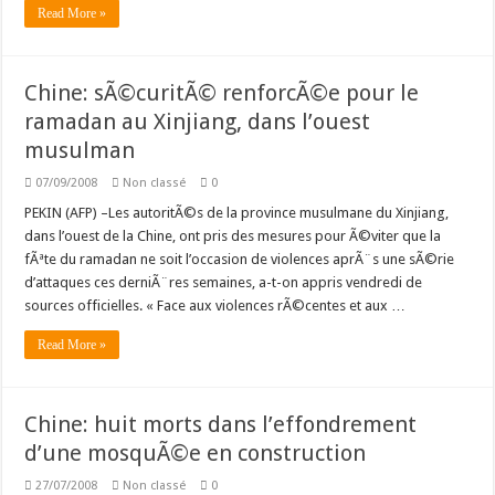
Read More »
Chine: sÃ©curitÃ© renforcÃ©e pour le
ramadan au Xinjiang, dans l’ouest
musulman
07/09/2008
Non classé
0
PEKIN (AFP) –Les autoritÃ©s de la province musulmane du Xinjiang,
dans l’ouest de la Chine, ont pris des mesures pour Ã©viter que la
fÃªte du ramadan ne soit l’occasion de violences aprÃ¨s une sÃ©rie
d’attaques ces derniÃ¨res semaines, a-t-on appris vendredi de
sources officielles. « Face aux violences rÃ©centes et aux …
Read More »
Chine: huit morts dans l’effondrement
d’une mosquÃ©e en construction
27/07/2008
Non classé
0