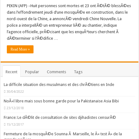
PEKIN (AFP) –Huit personnes sont mortes et 23 ont Ã©tÃ© blessÃ©es
dans l’effondrement jeudi d’une mosquÃ©e en construction, dans le
nord-ouest de la Chine, a annoncÃ© vendredi Chine Nouvelle. La
police a interpellÃ© un entrepreneur liÃ© au chantier, indique
l’agence officielle, prÃ©cisant que les enquÃªteurs cherchent Ã
dÃ©terminer si l’Ã©difice …
Read More »
Recent
Popular
Comments
Tags
La difficile situation des musulmans et des chrÃ©tiens en Inde
30/04/2022
NoÃ«l libre mais sous bonne garde pour la Pakistanaise Asia Bibi
23/12/2018
France: Le dÃ©lit de consultation de sites djihadistes censurÃ©
15/12/2017
Fermeture de la mosquÃ©e Sounna Ã Marseille, le Â« test Â» de la