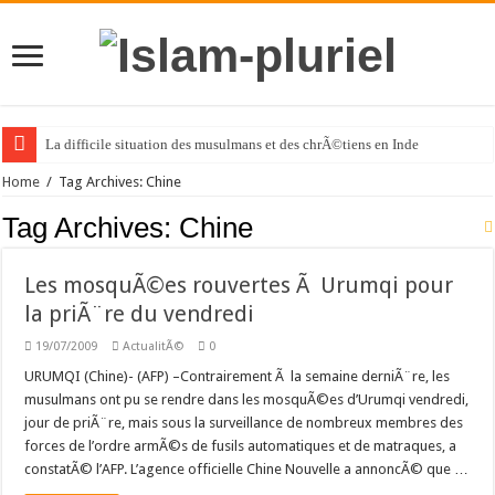
La difficile situation des musulmans et des chrÃ©tiens en Inde
Home
/
Tag Archives: Chine
Tag Archives:
Chine
Les mosquÃ©es rouvertes Ã Urumqi pour
la priÃ¨re du vendredi
19/07/2009
ActualitÃ©
0
URUMQI (Chine)- (AFP) –Contrairement Ã la semaine derniÃ¨re, les
musulmans ont pu se rendre dans les mosquÃ©es d’Urumqi vendredi,
jour de priÃ¨re, mais sous la surveillance de nombreux membres des
forces de l’ordre armÃ©s de fusils automatiques et de matraques, a
constatÃ© l’AFP. L’agence officielle Chine Nouvelle a annoncÃ© que …