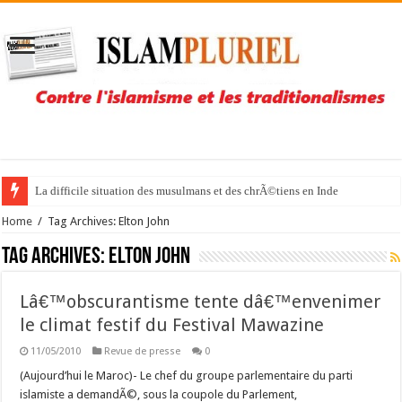
La difficile situation des musulmans et des chrÃ©tiens en Inde
Home
/
Tag Archives: Elton John
Tag Archives:
Elton John
Lâ€™obscurantisme tente dâ€™envenimer
le climat festif du Festival Mawazine
11/05/2010
Revue de presse
0
(Aujourd’hui le Maroc)- Le chef du groupe parlementaire du parti
islamiste a demandÃ©, sous la coupole du Parlement,