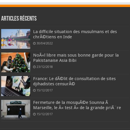
Articles récents
La difficile situation des musulmans et des
chrÃ©tiens en Inde
30/04/2022
NoÃ«l libre mais sous bonne garde pour la
Pakistanaise Asia Bibi
23/12/2018
France: Le dÃ©lit de consultation de sites
djihadistes censurÃ©
15/12/2017
Fermeture de la mosquÃ©e Sounna Ã
Marseille, le Â« test Â» de la grande priÃ¨re
15/12/2017