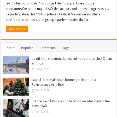
lâ€™interdiction dâ€™un concert de musique. Une attitude
condamnÃ©e par la majoritÃ© des acteurs politiques progressistes.
La participation dâ€™Elton John au Festival Mawazine suscite la
colÃ¨re des islamistes. Le groupe parlementaire du Parti …
Read More »
Recent
Popular
Comments
Tags
La difficile situation des musulmans et des chrÃ©tiens
en Inde
30/04/2022
NoÃ«l libre mais sous bonne garde pour la
Pakistanaise Asia Bibi
23/12/2018
France: Le dÃ©lit de consultation de sites djihadistes
censurÃ©
15/12/2017