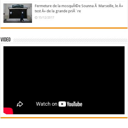
Fermeture de la mosquÃ©e Sounna Ã Marseille, le Â«
test Â» de la grande priÃ¨re
15/12/2017
Video