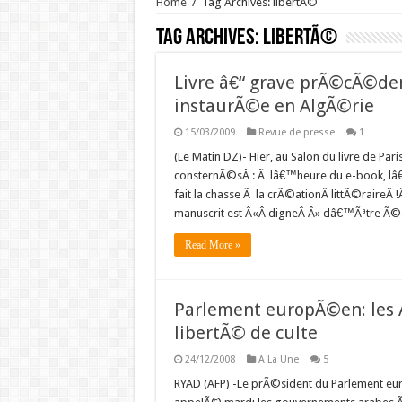
Home
/
Tag Archives: libertÃ©
Tag Archives:
libertÃ©
Livre â€“ grave prÃ©cÃ©de
instaurÃ©e en AlgÃ©rie
15/03/2009
Revue de presse
1
(Le Matin DZ)- Hier, au Salon du livre de Pa
consternÃ©sÂ : Ã lâ€™heure du e-book, lâ
fait la chasse Ã la crÃ©ationÂ littÃ©raireÂ 
manuscrit est Â«Â digneÂ Â» dâ€™Ãªtre Ã
Read More »
Parlement europÃ©en: les 
libertÃ© de culte
24/12/2008
A La Une
5
RYAD (AFP) -Le prÃ©sident du Parlement euro