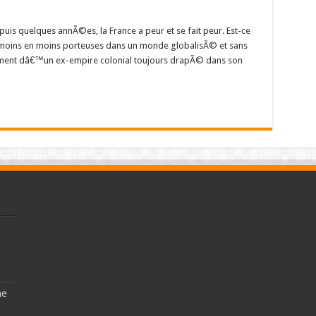
puis quelques annÃ©es, la France a peur et se fait peur. Est-ce
e moins en moins porteuses dans un monde globalisÃ© et sans
timent dâ€™un ex-empire colonial toujours drapÃ© dans son
ne