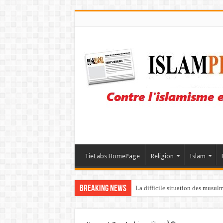
TieLabs HomePage
Religion
Islam
Breaking News
La difficile situation des musul