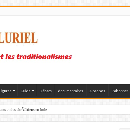
Figures
Guide
Débats
documentaires
A propos
S’abonner
mans et des chrÃ©tiens en Inde