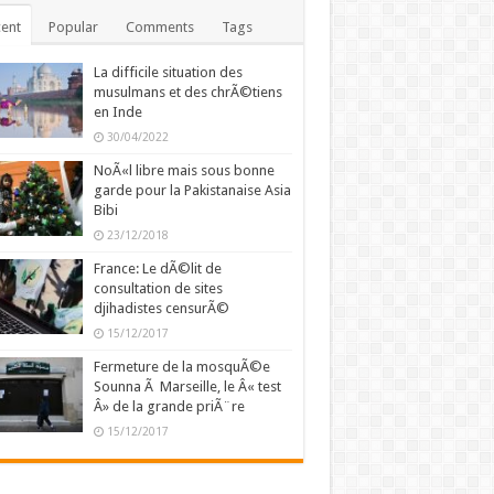
ent
Popular
Comments
Tags
La difficile situation des
musulmans et des chrÃ©tiens
en Inde
30/04/2022
NoÃ«l libre mais sous bonne
garde pour la Pakistanaise Asia
Bibi
23/12/2018
France: Le dÃ©lit de
consultation de sites
djihadistes censurÃ©
15/12/2017
Fermeture de la mosquÃ©e
Sounna Ã Marseille, le Â« test
Â» de la grande priÃ¨re
15/12/2017