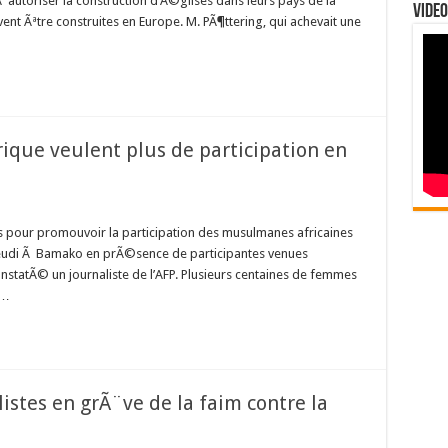
utoriser la construction d’Ã©glises dans leurs pays de la
Video
Ãªtre construites en Europe. M. PÃ¶ttering, qui achevait une
ique veulent plus de participation en
pour promouvoir la participation des musulmanes africaines
te jeudi Ã Bamako en prÃ©sence de participantes venues
nstatÃ© un journaliste de l’AFP. Plusieurs centaines de femmes
 …
istes en grÃ¨ve de la faim contre la