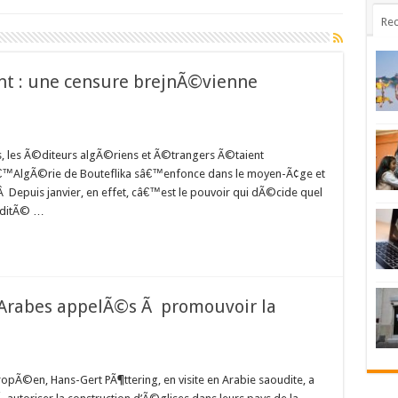
Rec
nt : une censure brejnÃ©vienne
ris, les Ã©diteurs algÃ©riens et Ã©trangers Ã©taient
€™AlgÃ©rie de Bouteflika sâ€™enfonce dans le moyen-Ã¢ge et
!Â Depuis janvier, en effet, câ€™est le pouvoir qui dÃ©cide quel
©ditÃ© …
Arabes appelÃ©s Ã promouvoir la
pÃ©en, Hans-Gert PÃ¶ttering, en visite en Arabie saoudite, a