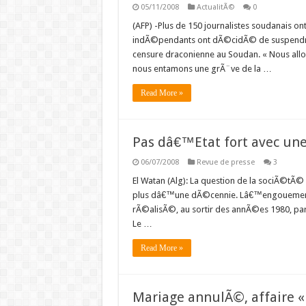
05/11/2008
ActualitÃ©
0
(AFP) -Plus de 150 journalistes soudanais o
indÃ©pendants ont dÃ©cidÃ© de suspendre 
censure draconienne au Soudan. « Nous allo
nous entamons une grÃ¨ve de la …
Read More »
Pas dâ€™Etat fort avec une
06/07/2008
Revue de presse
3
El Watan (Alg): La question de la sociÃ©tÃ
plus dâ€™une dÃ©cennie. Lâ€™engouement 
rÃ©alisÃ©, au sortir des annÃ©es 1980, par
Le …
Read More »
Mariage annulÃ©, affaire 