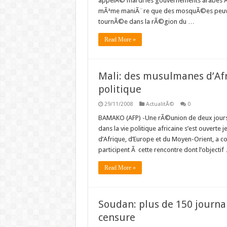
appelÃ© mardi les gouvernements arabes Ã a
mÃªme maniÃ¨re que des mosquÃ©es peuvent 
tournÃ©e dans la rÃ©gion du …
Read More »
Mali: des musulmanes d’Afr
politique
29/11/2008
ActualitÃ©
0
BAMAKO (AFP) -Une rÃ©union de deux jours 
dans la vie politique africaine s’est ouver
d’Afrique, d’Europe et du Moyen-Orient, a co
participent Ã cette rencontre dont l’objectif
Read More »
Soudan: plus de 150 journal
censure