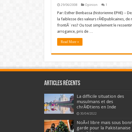
29/06/2008
Opinion
1
Par: Esther Benbassa (historienne EPHE) – De
la faiblesse des valeurs rÃ©publicaines, d
frontiÃ¨res? Ou tout simplement le ressen
arrogance, pris de …
Read More »
Articles récents
La difficile situation des
musulmans et des
chrÃ©tiens en Inde
30/04/2022
NoÃ«l libre mais sous bon
garde pour la Pakistanaise