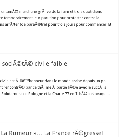
nt entamÃ© mardi une grÃ¨ve de la faim et trois quotidiens
temporairement leur parution pour protester contre la
ns arrÃªter (de paraÃ®tre) pour trois jours pour commencer. Et
 sociÃ©tÃ© civile faible
© civile est Ã lâ€™honneur dans le monde arabe depuis un peu
rencontrÃ© par ce thÃ¨me Ã partie liÃ©e avec le succÃ¨s
 Solidarnosc en Pologne et la Charte 77 en TchÃ©coslovaquie.
« La Rumeur »… La France rÃ©gresse!