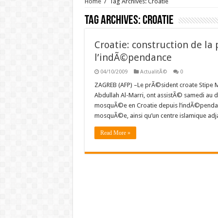
Home
/
Tag Archives: Croatie
Tag Archives:
Croatie
Croatie: construction de 
l’indÃ©pendance
04/10/2009
ActualitÃ©
0
ZAGREB (AFP) –Le prÃ©sident croate Stipe Mes
Abdullah Al-Marri, ont assistÃ© samedi au 
mosquÃ©e en Croatie depuis l’indÃ©pendanc
mosquÃ©e, ainsi qu’un centre islamique adj
Read More »