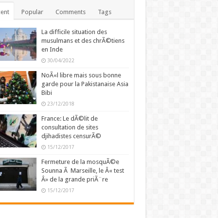
ent
Popular
Comments
Tags
La difficile situation des
musulmans et des chrÃ©tiens
en Inde
30/04/2022
NoÃ«l libre mais sous bonne
garde pour la Pakistanaise Asia
Bibi
23/12/2018
France: Le dÃ©lit de
consultation de sites
djihadistes censurÃ©
15/12/2017
Fermeture de la mosquÃ©e
Sounna Ã Marseille, le Â« test
Â» de la grande priÃ¨re
15/12/2017