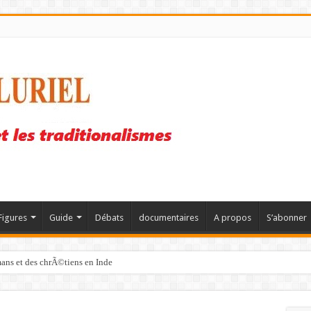
Figures
Guide
Débats
documentaires
A propos
S’abonner
mans et des chrÃ©tiens en Inde