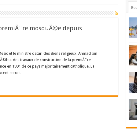
Rec
la premiÃ¨re mosquÃ©e depuis
ic et le ministre qatari des Biens religieux, Ahmad bin
dÃ©but des travaux de construction de la premiÃ¨re
e en 1991 de ce pays majoritairement catholique. La
acent seront …