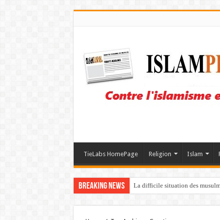
TieLabs HomePage
Religion
Islam
Breaking News
La difficile situation des musul