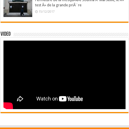
test Â» de la grande priÃ¨re
15/12/2017
Video