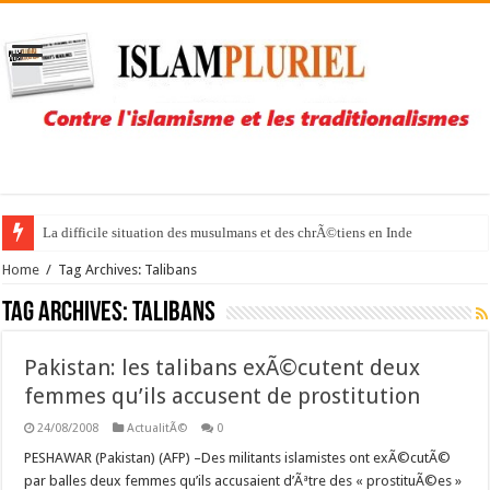
La difficile situation des musulmans et des chrÃ©tiens en Inde
Home
/
Tag Archives: Talibans
Tag Archives:
Talibans
Pakistan: les talibans exÃ©cutent deux
femmes qu’ils accusent de prostitution
24/08/2008
ActualitÃ©
0
PESHAWAR (Pakistan) (AFP) –Des militants islamistes ont exÃ©cutÃ©
par balles deux femmes qu’ils accusaient d’Ãªtre des « prostituÃ©es »