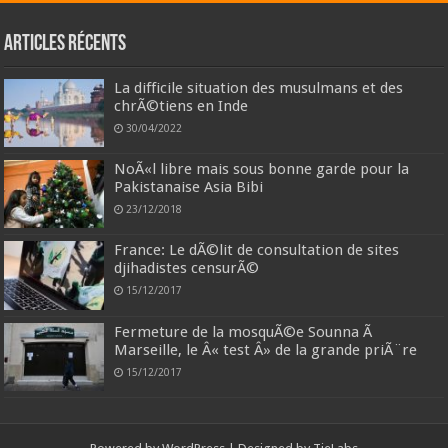
Articles récents
La difficile situation des musulmans et des
chrÃ©tiens en Inde
30/04/2022
NoÃ«l libre mais sous bonne garde pour la
Pakistanaise Asia Bibi
23/12/2018
France: Le dÃ©lit de consultation de sites
djihadistes censurÃ©
15/12/2017
Fermeture de la mosquÃ©e Sounna Ã
Marseille, le Â« test Â» de la grande priÃ¨re
15/12/2017