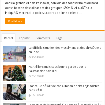
dans la grande ville de Peshawar, non loin des zones tribales du nord-
ouest, bastion des talibans et des groupes liÃ©s Ã Al-QaÃ¯da, a
indiquÃ© mercredi la police. Le corps de l’une d’elles a …
Read More »
Recent
Popular
Comments
Tags
La difficile situation des musulmans et des chrÃ©tiens
en Inde
30/04/2022
NoÃ«l libre mais sous bonne garde pour la
Pakistanaise Asia Bibi
23/12/2018
France: Le dÃ©lit de consultation de sites djihadistes
censurÃ©
15/12/2017
Fermeture de la mosquÃ©e Sounna Ã Marseille, le Â«