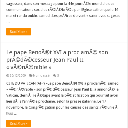
sagesse », dans son message pour la 44e journÃ©e mondiale des
communications sociales cÃ©lÃ©brÃ©e par l’Eglise catholique le 16
mai et rendu public samedi. Les prÃªtres doivent « saisir avec sagesse
…
Read More »
Le pape BenoÃ®t XVI a proclamÃ© son
prÃ©dÃ©cesseur Jean Paul II
« vÃ©nÃ©rable »
20/12/2009
Non classé
5
CITE DU VATICAN (AFP) –Le pape BenoÃ®t XVI a proclamÃ© samedi
« vÃ©nÃ©rable » son prÃ©dÃ©cesseur Jean Paul II, a annoncÃ© le
Vatican, derniÃ¨re Ã©tape avant la bÃ©atification qui pourrait avoir
lieu dÃ¨s l’annÃ©e prochaine, selon la presse italienne. Le 17
novembre, la CongrÃ©gation pour les causes des saints, rÃ©unie Ã
huis …
Read More »