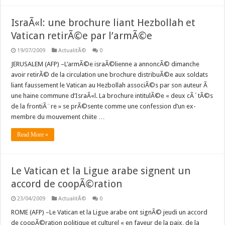
IsraÃ«l: une brochure liant Hezbollah et
Vatican retirÃ©e par l’armÃ©e
19/07/2009
ActualitÃ©
0
JERUSALEM (AFP) –L’armÃ©e israÃ©lienne a annoncÃ© dimanche
avoir retirÃ© de la circulation une brochure distribuÃ©e aux soldats
liant faussement le Vatican au Hezbollah associÃ©s par son auteur Ã
une haine commune d’IsraÃ«l. La brochure intitulÃ©e « deux cÃ´tÃ©s
de la frontiÃ¨re » se prÃ©sente comme une confession d’un ex-
membre du mouvement chiite …
Read More »
Le Vatican et la Ligue arabe signent un
accord de coopÃ©ration
23/04/2009
ActualitÃ©
0
ROME (AFP) –Le Vatican et la Ligue arabe ont signÃ© jeudi un accord
de coopÃ©ration politique et culturel « en faveur de la paix, de la