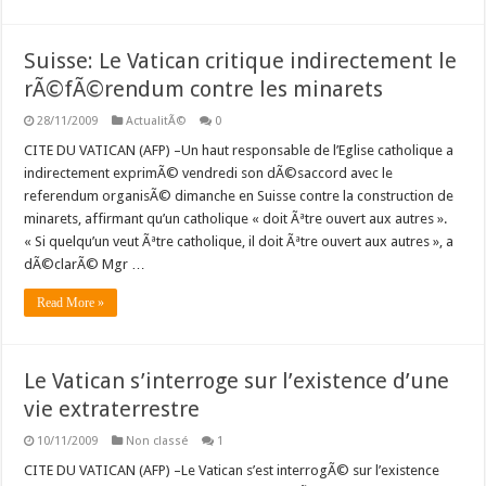
Suisse: Le Vatican critique indirectement le
rÃ©fÃ©rendum contre les minarets
28/11/2009
ActualitÃ©
0
CITE DU VATICAN (AFP) –Un haut responsable de l’Eglise catholique a
indirectement exprimÃ© vendredi son dÃ©saccord avec le
referendum organisÃ© dimanche en Suisse contre la construction de
minarets, affirmant qu’un catholique « doit Ãªtre ouvert aux autres ».
« Si quelqu’un veut Ãªtre catholique, il doit Ãªtre ouvert aux autres », a
dÃ©clarÃ© Mgr …
Read More »
Le Vatican s’interroge sur l’existence d’une
vie extraterrestre
10/11/2009
Non classé
1
CITE DU VATICAN (AFP) –Le Vatican s’est interrogÃ© sur l’existence