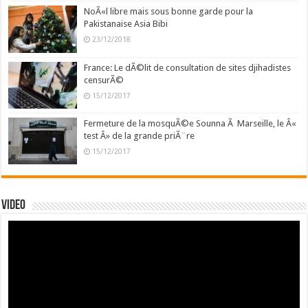
NoÃ«l libre mais sous bonne garde pour la
Pakistanaise Asia Bibi
23/12/2018
France: Le dÃ©lit de consultation de sites djihadistes
censurÃ©
15/12/2017
Fermeture de la mosquÃ©e Sounna Ã Marseille, le Â«
test Â» de la grande priÃ¨re
15/12/2017
Video