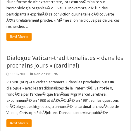
d’une forme de vie extraterrestre, lors d’un sÃ©minaire sur
l’astrobiologie organisÃ© du 6 au 10 novembre, oÃ¹ l’un des
participants a exprimÃ© sa conviction qu’une telle dÃ©couverte
Ã©tait relativement proche. « MÃªme si on ne trouve pas de vie, ces
recherches …
Read More »
Dialogue Vatican-traditionalistes « dans les
prochains jours » (cardinal)
13/09/2009
Non classé
0
VIENNE (AFP) –Le Vatican entamera « dans les prochains jours un
dialogue » avec les traditionalistes de la FraternitÃ© Saint-Pie X,
fondÃ©e par l’archevÃªque franÃ§ais Mgr Marcel Lefebvre,
excommuniÃ© en 1988 et dÃ©cÃ©dÃ© en 1991, sur les questions
thÃ©ologiques litigieuses, a annoncÃ© le cardinal-archevÃªque de
Vienne, Christoph SchÃ¶nborn. Dans une interview publiÃ©e …
Read More »