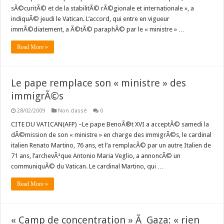
sÃ©curitÃ© et de la stabilitÃ© rÃ©gionale et internationale », a
indiquÃ© jeudi le Vatican. L’accord, qui entre en vigueur
immÃ©diatement, a Ã©tÃ© paraphÃ© par le « ministre » …
Read More »
Le pape remplace son « ministre » des
immigrÃ©s
28/02/2009
Non classé
0
CITE DU VATICAN(AFP) –Le pape BenoÃ®t XVI a acceptÃ© samedi la
dÃ©mission de son « ministre » en charge des immigrÃ©s, le cardinal
italien Renato Martino, 76 ans, et l’a remplacÃ© par un autre Italien de
71 ans, l’archevÃªque Antonio Maria Veglio, a annoncÃ© un
communiquÃ© du Vatican. Le cardinal Martino, qui …
Read More »
« Camp de concentration » Ã Gaza: « rien