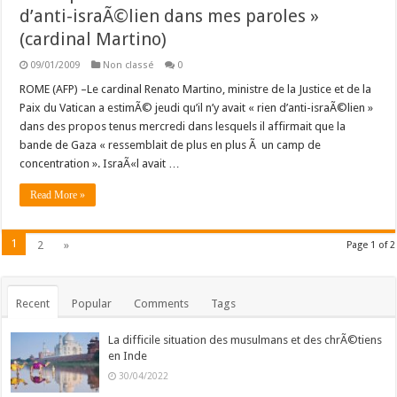
d’anti-israÃ©lien dans mes paroles »
(cardinal Martino)
09/01/2009
Non classé
0
ROME (AFP) –Le cardinal Renato Martino, ministre de la Justice et de la
Paix du Vatican a estimÃ© jeudi qu’il n’y avait « rien d’anti-israÃ©lien »
dans des propos tenus mercredi dans lesquels il affirmait que la
bande de Gaza « ressemblait de plus en plus Ã un camp de
concentration ». IsraÃ«l avait …
Read More »
1
2
»
Page 1 of 2
Recent
Popular
Comments
Tags
La difficile situation des musulmans et des chrÃ©tiens
en Inde
30/04/2022