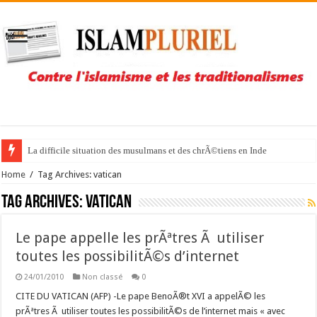
La difficile situation des musulmans et des chrÃ©tiens en Inde
Home
/
Tag Archives: vatican
Tag Archives:
vatican
Le pape appelle les prÃªtres Ã utiliser
toutes les possibilitÃ©s d’internet
24/01/2010
Non classé
0
CITE DU VATICAN (AFP) -Le pape BenoÃ®t XVI a appelÃ© les
prÃªtres Ã utiliser toutes les possibilitÃ©s de l’internet mais « avec