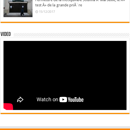
test Â» de la grande priÃ¨re
15/12/2017
Video