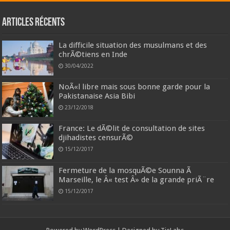
Articles récents
La difficile situation des musulmans et des
chrÃ©tiens en Inde
30/04/2022
NoÃ«l libre mais sous bonne garde pour la
Pakistanaise Asia Bibi
23/12/2018
France: Le dÃ©lit de consultation de sites
djihadistes censurÃ©
15/12/2017
Fermeture de la mosquÃ©e Sounna Ã
Marseille, le Â« test Â» de la grande priÃ¨re
15/12/2017