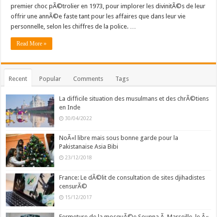
premier choc pÃ©trolier en 1973, pour implorer les divinitÃ©s de leur
offrir une annÃ©e faste tant pour les affaires que dans leur vie
personnelle, selon les chiffres de la police. …
Read More »
Recent
Popular
Comments
Tags
La difficile situation des musulmans et des chrÃ©tiens
en Inde
30/04/2022
NoÃ«l libre mais sous bonne garde pour la
Pakistanaise Asia Bibi
23/12/2018
France: Le dÃ©lit de consultation de sites djihadistes
censurÃ©
15/12/2017
Fermeture de la mosquÃ©e Sounna Ã Marseille, le Â«