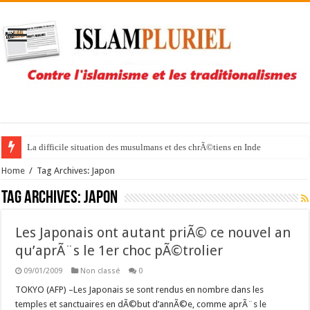
La difficile situation des musulmans et des chrÃ©tiens en Inde
Home
/
Tag Archives: Japon
Tag Archives:
Japon
Les Japonais ont autant priÃ© ce nouvel an
qu’aprÃ¨s le 1er choc pÃ©trolier
09/01/2009
Non classé
0
TOKYO (AFP) –Les Japonais se sont rendus en nombre dans les
temples et sanctuaires en dÃ©but d’annÃ©e, comme aprÃ¨s le