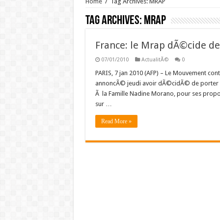
Home
/
Tag Archives: MRAP
Tag Archives:
MRAP
France: le Mrap dÃ©cide de
07/01/2010
ActualitÃ©
0
PARIS, 7 jan 2010 (AFP) – Le Mouvement contr
annoncÃ© jeudi avoir dÃ©cidÃ© de porter pla
Ã la Famille Nadine Morano, pour ses prop
sur …
Read More »