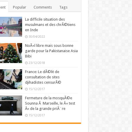
ent
Popular
Comments
Tags
La difficile situation des
musulmans et des chrÃ©tiens
en Inde
30/04/2022
NoÃ«l libre mais sous bonne
garde pour la Pakistanaise Asia
Bibi
23/12/2018
France: Le dÃ©lit de
consultation de sites
djihadistes censurÃ©
15/12/2017
Fermeture de la mosquÃ©e
Sounna Ã Marseille, le Â« test
Â» de la grande priÃ¨re
15/12/2017