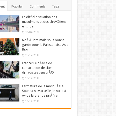
ent
Popular
Comments
Tags
La difficile situation des
musulmans et des chrÃ©tiens
en Inde
30/04/2022
NoÃ«l libre mais sous bonne
garde pour la Pakistanaise Asia
Bibi
23/12/2018
France: Le dÃ©lit de
consultation de sites
djihadistes censurÃ©
15/12/2017
Fermeture de la mosquÃ©e
Sounna Ã Marseille, le Â« test
Â» de la grande priÃ¨re
15/12/2017