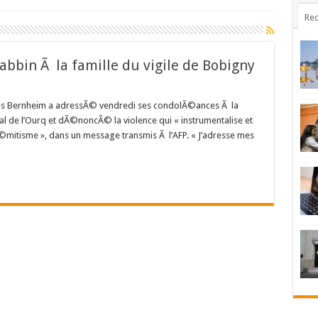
Rec
bin Ã la famille du vigile de Bobigny
lles Bernheim a adressÃ© vendredi ses condolÃ©ances Ã la
al de l’Ourq et dÃ©noncÃ© la violence qui « instrumentalise et
sÃ©mitisme », dans un message transmis Ã l’AFP. « J’adresse mes