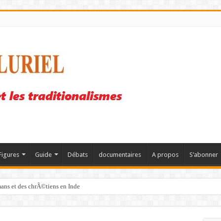
Figures
Guide
Débats
documentaires
A propos
S’abonner
mans et des chrÃ©tiens en Inde