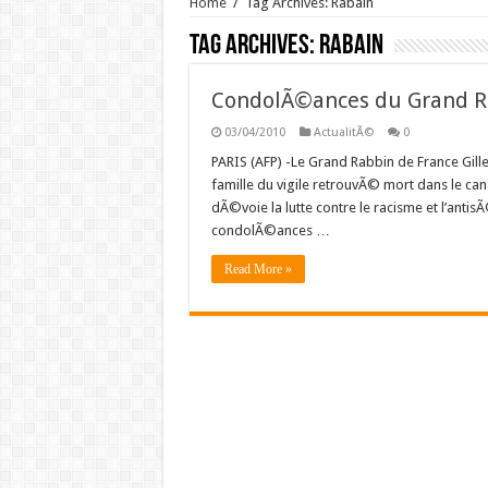
Home
/
Tag Archives: Rabain
Tag Archives:
Rabain
CondolÃ©ances du Grand Rab
03/04/2010
ActualitÃ©
0
PARIS (AFP) -Le Grand Rabbin de France Gi
famille du vigile retrouvÃ© mort dans le can
dÃ©voie la lutte contre le racisme et l’anti
condolÃ©ances …
Read More »