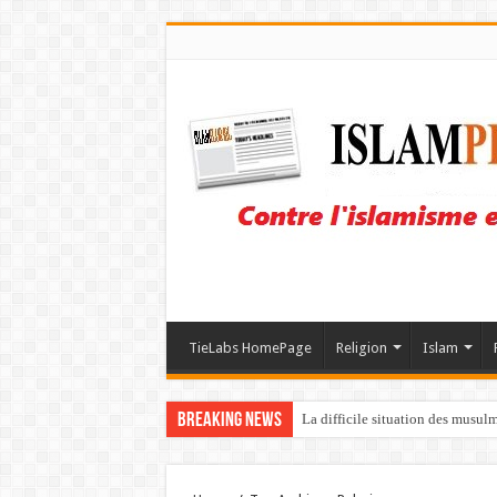
TieLabs HomePage
Religion
Islam
Breaking News
La difficile situation des musul