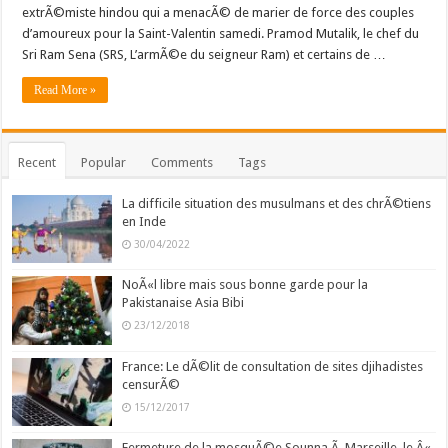
extrÃ©miste hindou qui a menacÃ© de marier de force des couples
d’amoureux pour la Saint-Valentin samedi. Pramod Mutalik, le chef du
Sri Ram Sena (SRS, L’armÃ©e du seigneur Ram) et certains de …
Read More »
Recent
Popular
Comments
Tags
La difficile situation des musulmans et des chrÃ©tiens
en Inde
30/04/2022
NoÃ«l libre mais sous bonne garde pour la
Pakistanaise Asia Bibi
23/12/2018
France: Le dÃ©lit de consultation de sites djihadistes
censurÃ©
15/12/2017
Fermeture de la mosquÃ©e Sounna Ã Marseille, le Â«