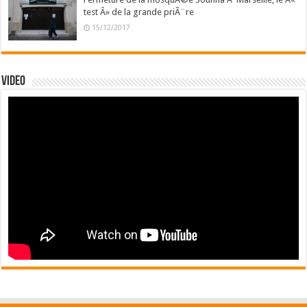
test Â» de la grande priÃ¨re
15/12/2017
Video