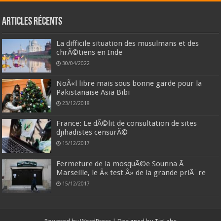
Articles récents
La difficile situation des musulmans et des
chrÃ©tiens en Inde
30/04/2022
NoÃ«l libre mais sous bonne garde pour la
Pakistanaise Asia Bibi
23/12/2018
France: Le dÃ©lit de consultation de sites
djihadistes censurÃ©
15/12/2017
Fermeture de la mosquÃ©e Sounna Ã
Marseille, le Â« test Â» de la grande priÃ¨re
15/12/2017