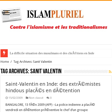
La difficile situation des musulmans et des chrÃ©tiens en Inde
Home
/
Tag Archives: Sanit Valentin
Tag Archives:
Sanit Valentin
Saint-Valentin en Inde: des extrÃ©mistes
hindous placÃ©s en dÃ©tention
15/02/2009
Non classé
0
BANGALORE, 13 fÃ©v 2009 (AFP) –La police indienne a placÃ©
vendredi en dÃ©tention prÃ©ventive le chef d’un groupe