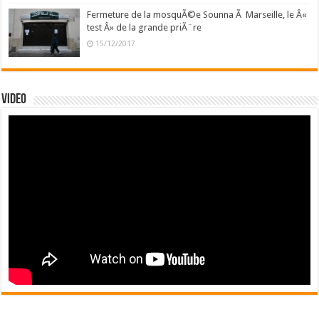
Fermeture de la mosquÃ©e Sounna Ã Marseille, le Â«
test Â» de la grande priÃ¨re
15/12/2017
Video