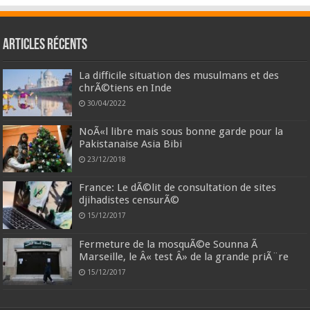
Articles récents
La difficile situation des musulmans et des
chrÃ©tiens en Inde
30/04/2022
NoÃ«l libre mais sous bonne garde pour la
Pakistanaise Asia Bibi
23/12/2018
France: Le dÃ©lit de consultation de sites
djihadistes censurÃ©
15/12/2017
Fermeture de la mosquÃ©e Sounna Ã
Marseille, le Â« test Â» de la grande priÃ¨re
15/12/2017