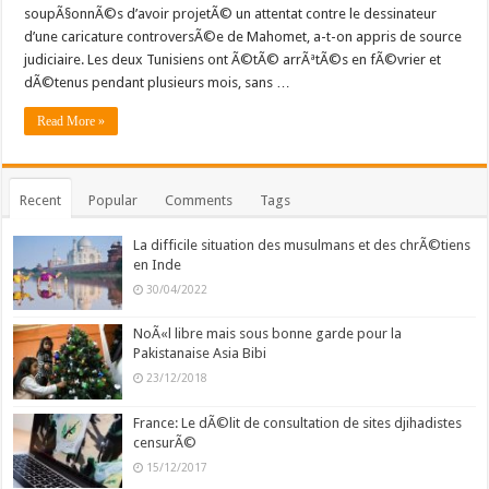
soupÃ§onnÃ©s d’avoir projetÃ© un attentat contre le dessinateur
d’une caricature controversÃ©e de Mahomet, a-t-on appris de source
judiciaire. Les deux Tunisiens ont Ã©tÃ© arrÃªtÃ©s en fÃ©vrier et
dÃ©tenus pendant plusieurs mois, sans …
Read More »
Recent
Popular
Comments
Tags
La difficile situation des musulmans et des chrÃ©tiens
en Inde
30/04/2022
NoÃ«l libre mais sous bonne garde pour la
Pakistanaise Asia Bibi
23/12/2018
France: Le dÃ©lit de consultation de sites djihadistes
censurÃ©
15/12/2017