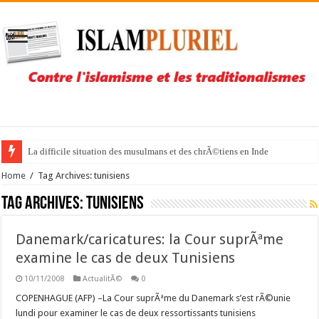
La difficile situation des musulmans et des chrÃ©tiens en Inde
Home
/
Tag Archives: tunisiens
Tag Archives:
tunisiens
Danemark/caricatures: la Cour suprÃªme
examine le cas de deux Tunisiens
10/11/2008
ActualitÃ©
0
COPENHAGUE (AFP) –La Cour suprÃªme du Danemark s’est rÃ©unie
lundi pour examiner le cas de deux ressortissants tunisiens