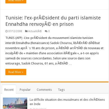
Read More »
Tunisie: l’ex-prÃ©sident du parti islamiste
Ennahdha renvoyÃ© en prison
07/12/2008
ActualitÃ©
0
TUNIS (AFP) -L’ex-prÃ©sident du mouvement islamiste tunisien
interdit Ennahdha (Renaissance) Sadok Chourou, libÃ©rÃ© dÃ©but
novembre aprÃ¨s 18 ans de prison, a Ã©tÃ© arrÃªtÃ© de nouveau et
inculpÃ© de « maintien d’une association illÃ©gale », a-t-on appris
samedi de sources concordantes. Selon une source dans son
entourage, Sadok Chourou, 61 ans, a Ã©tÃ© …
Read More »
Recent
Popular
Comments
Tags
La difficile situation des musulmans et des chrÃ©tiens
en Inde