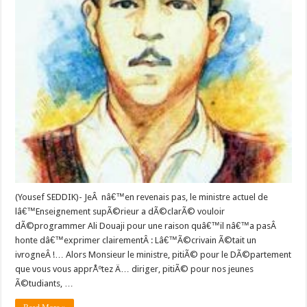
(Yousef SEDDIK)- JeÂ nâ€™en revenais pas, le ministre actuel de
lâ€™Enseignement supÃ©rieur a dÃ©clarÃ© vouloir
dÃ©programmer Ali Douaji pour une raison quâ€™il nâ€™a pasÂ
honte dâ€™exprimer clairementÂ : Lâ€™Ã©crivain Ã©tait un
ivrogneÂ !… Alors Monsieur le ministre, pitiÃ© pour le DÃ©partement
que vous vous apprÅºtez Ä… diriger, pitiÃ© pour nos jeunes
Ã©tudiants, …