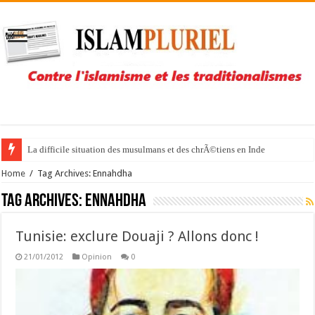
La difficile situation des musulmans et des chrÃ©tiens en Inde
Home
/
Tag Archives: Ennahdha
Tag Archives:
Ennahdha
Tunisie: exclure Douaji ? Allons donc !
21/01/2012
Opinion
0