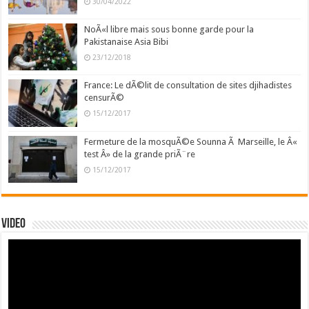
30/04/2022
NoÃ«l libre mais sous bonne garde pour la
Pakistanaise Asia Bibi
23/12/2018
France: Le dÃ©lit de consultation de sites djihadistes
censurÃ©
15/12/2017
Fermeture de la mosquÃ©e Sounna Ã Marseille, le Â«
test Â» de la grande priÃ¨re
15/12/2017
Video