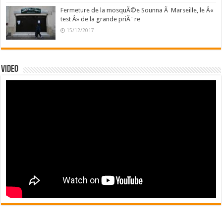
Fermeture de la mosquÃ©e Sounna Ã Marseille, le Â«
test Â» de la grande priÃ¨re
15/12/2017
Video