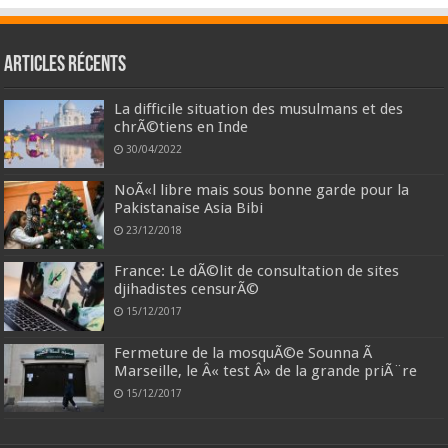
Articles récents
La difficile situation des musulmans et des
chrÃ©tiens en Inde
30/04/2022
NoÃ«l libre mais sous bonne garde pour la
Pakistanaise Asia Bibi
23/12/2018
France: Le dÃ©lit de consultation de sites
djihadistes censurÃ©
15/12/2017
Fermeture de la mosquÃ©e Sounna Ã
Marseille, le Â« test Â» de la grande priÃ¨re
15/12/2017