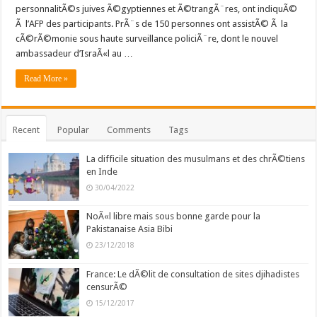
personnalitÃ©s juives Ã©gyptiennes et Ã©trangÃ¨res, ont indiquÃ©
Ã l’AFP des participants. PrÃ¨s de 150 personnes ont assistÃ© Ã la
cÃ©rÃ©monie sous haute surveillance policiÃ¨re, dont le nouvel
ambassadeur d’IsraÃ«l au …
Read More »
Recent
Popular
Comments
Tags
La difficile situation des musulmans et des chrÃ©tiens
en Inde
30/04/2022
NoÃ«l libre mais sous bonne garde pour la
Pakistanaise Asia Bibi
23/12/2018
France: Le dÃ©lit de consultation de sites djihadistes
censurÃ©
15/12/2017