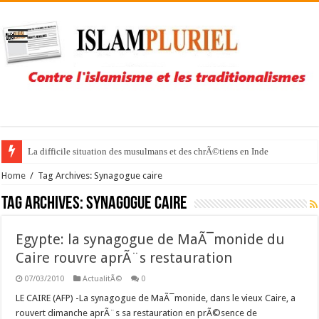
La difficile situation des musulmans et des chrÃ©tiens en Inde
Home
/
Tag Archives: Synagogue caire
Tag Archives:
Synagogue caire
Egypte: la synagogue de MaÃ¯monide du
Caire rouvre aprÃ¨s restauration
07/03/2010
ActualitÃ©
0
LE CAIRE (AFP) -La synagogue de MaÃ¯monide, dans le vieux Caire, a
rouvert dimanche aprÃ¨s sa restauration en prÃ©sence de