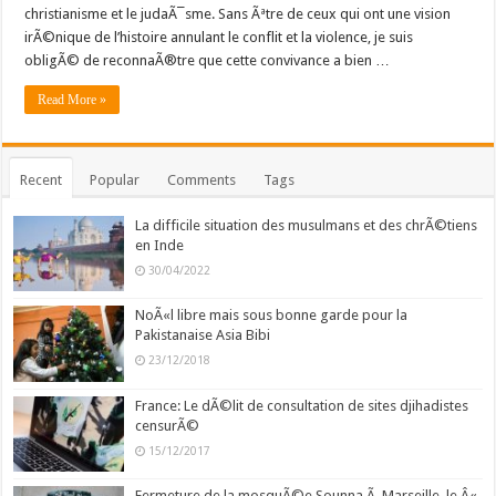
christianisme et le judaÃ¯sme. Sans Ãªtre de ceux qui ont une vision
irÃ©nique de l’histoire annulant le conflit et la violence, je suis
obligÃ© de reconnaÃ®tre que cette convivance a bien …
Read More »
Recent
Popular
Comments
Tags
La difficile situation des musulmans et des chrÃ©tiens
en Inde
30/04/2022
NoÃ«l libre mais sous bonne garde pour la
Pakistanaise Asia Bibi
23/12/2018
France: Le dÃ©lit de consultation de sites djihadistes
censurÃ©
15/12/2017
Fermeture de la mosquÃ©e Sounna Ã Marseille, le Â«