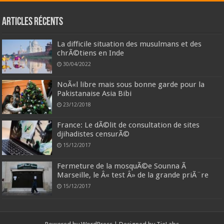
Articles récents
La difficile situation des musulmans et des
chrÃ©tiens en Inde
30/04/2022
NoÃ«l libre mais sous bonne garde pour la
Pakistanaise Asia Bibi
23/12/2018
France: Le dÃ©lit de consultation de sites
djihadistes censurÃ©
15/12/2017
Fermeture de la mosquÃ©e Sounna Ã
Marseille, le Â« test Â» de la grande priÃ¨re
15/12/2017