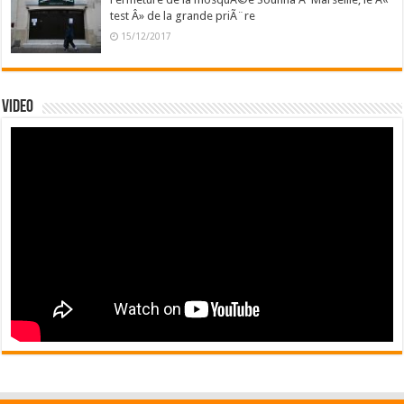
test Â» de la grande priÃ¨re
15/12/2017
Video