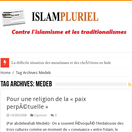
La difficile situation des musulmans et des chrÃ©tiens en Inde
Home
/
Tag Archives: Medeb
Tag Archives:
Medeb
Pour une religion de la « paix
perpÃ©tuelle »
14/09/2008
Opinion
0
(Par abdelwahab Medeb)- On a souvent Ã©voquÃ© l’Andalousie des
trois cultures comme un moment de « convivance » entre l’islam, le