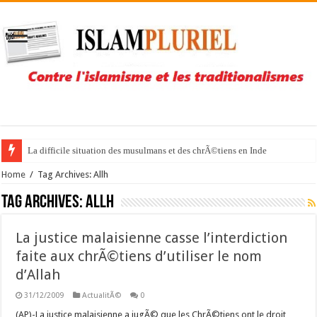
La difficile situation des musulmans et des chrÃ©tiens en Inde
Home
/
Tag Archives: Allh
Tag Archives:
Allh
La justice malaisienne casse l’interdiction
faite aux chrÃ©tiens d’utiliser le nom
d’Allah
31/12/2009
ActualitÃ©
0
(AP)-La justice malaisienne a jugÃ© que les ChrÃ©tiens ont le droit