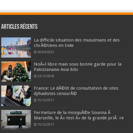
Articles récents
La difficile situation des musulmans et des
chrÃ©tiens en Inde
30/04/2022
NoÃ«l libre mais sous bonne garde pour la
Pakistanaise Asia Bibi
23/12/2018
France: Le dÃ©lit de consultation de sites
djihadistes censurÃ©
15/12/2017
Fermeture de la mosquÃ©e Sounna Ã
Marseille, le Â« test Â» de la grande priÃ¨re
15/12/2017