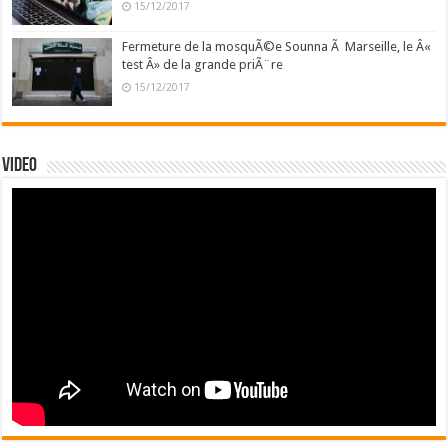
15/12/2017
Fermeture de la mosquÃ©e Sounna Ã Marseille, le Â«
test Â» de la grande priÃ¨re
15/12/2017
Video