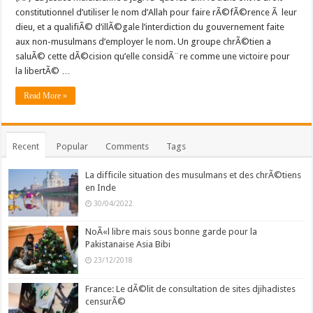
constitutionnel d’utiliser le nom d’Allah pour faire rÃ©fÃ©rence Ã leur
dieu, et a qualifiÃ© d’illÃ©gale l’interdiction du gouvernement faite
aux non-musulmans d’employer le nom. Un groupe chrÃ©tien a
saluÃ© cette dÃ©cision qu’elle considÃ¨re comme une victoire pour
la libertÃ© …
Read More »
Recent
Popular
Comments
Tags
La difficile situation des musulmans et des chrÃ©tiens
en Inde
30/04/2022
NoÃ«l libre mais sous bonne garde pour la
Pakistanaise Asia Bibi
23/12/2018
France: Le dÃ©lit de consultation de sites djihadistes
censurÃ©