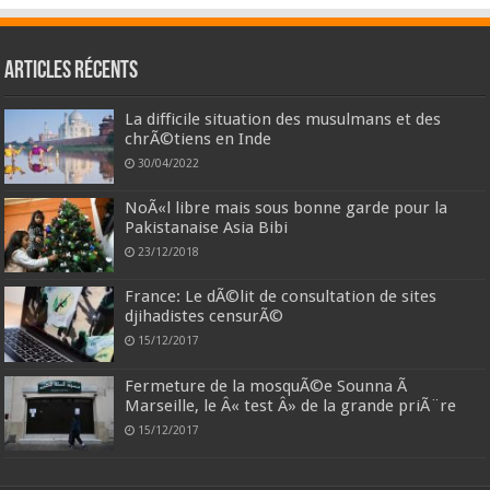
Articles récents
La difficile situation des musulmans et des
chrÃ©tiens en Inde
30/04/2022
NoÃ«l libre mais sous bonne garde pour la
Pakistanaise Asia Bibi
23/12/2018
France: Le dÃ©lit de consultation de sites
djihadistes censurÃ©
15/12/2017
Fermeture de la mosquÃ©e Sounna Ã
Marseille, le Â« test Â» de la grande priÃ¨re
15/12/2017