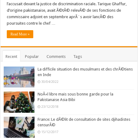
l’accusait devant la justice de discrimination raciale. Tarique Ghaffur,
d’origine pakistanaise, avait Ã©tÃ© relevÃ© de ses fonctions de
commissaire adjoint en septembre aprÃ¨s avoir lancÃ© des
poursuites contre le chef …
Read More »
Recent
Popular
Comments
Tags
La difficile situation des musulmans et des chrÃ©tiens
en Inde
30/04/2022
NoÃ«l libre mais sous bonne garde pour la
Pakistanaise Asia Bibi
23/12/2018
France: Le dÃ©lit de consultation de sites djihadistes
censurÃ©
15/12/2017