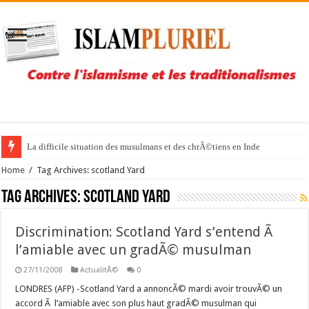
La difficile situation des musulmans et des chrÃ©tiens en Inde
Home
/
Tag Archives: scotland Yard
Tag Archives:
scotland Yard
Discrimination: Scotland Yard s’entend Ã
l’amiable avec un gradÃ© musulman
27/11/2008
ActualitÃ©
0
LONDRES (AFP) -Scotland Yard a annoncÃ© mardi avoir trouvÃ© un
accord Ã l’amiable avec son plus haut gradÃ© musulman qui