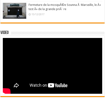
Fermeture de la mosquÃ©e Sounna Ã Marseille, le Â«
test Â» de la grande priÃ¨re
15/12/2017
Video