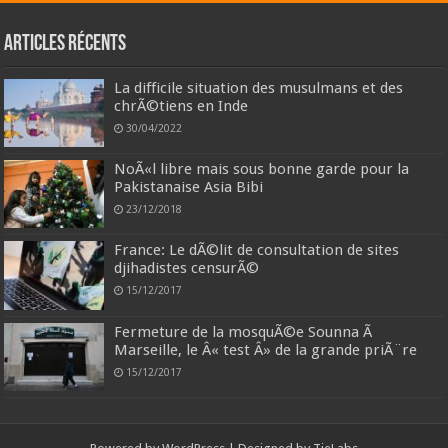
Articles récents
La difficile situation des musulmans et des
chrÃ©tiens en Inde
30/04/2022
NoÃ«l libre mais sous bonne garde pour la
Pakistanaise Asia Bibi
23/12/2018
France: Le dÃ©lit de consultation de sites
djihadistes censurÃ©
15/12/2017
Fermeture de la mosquÃ©e Sounna Ã
Marseille, le Â« test Â» de la grande priÃ¨re
15/12/2017