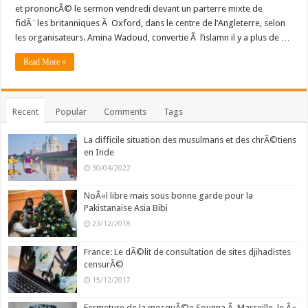
et prononcÃ© le sermon vendredi devant un parterre mixte de
fidÃ¨les britanniques Ã Oxford, dans le centre de l’Angleterre, selon
les organisateurs. Amina Wadoud, convertie Ã l’islamn il y a plus de …
Read More »
Recent
Popular
Comments
Tags
La difficile situation des musulmans et des chrÃ©tiens
en Inde
30/04/2022
NoÃ«l libre mais sous bonne garde pour la
Pakistanaise Asia Bibi
23/12/2018
France: Le dÃ©lit de consultation de sites djihadistes
censurÃ©
15/12/2017
Fermeture de la mosquÃ©e Sounna Ã Marseille, le Â«