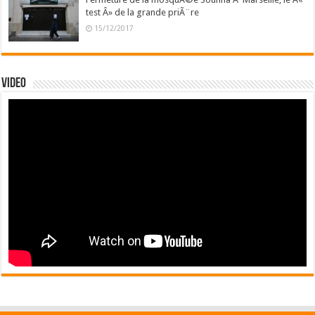
test Â» de la grande priÃ¨re
15/12/2017
Video