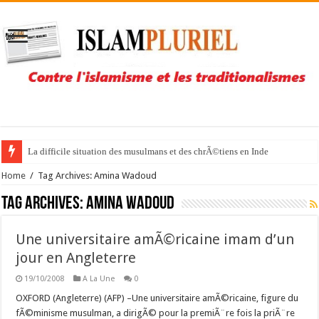
La difficile situation des musulmans et des chrÃ©tiens en Inde
Home
/
Tag Archives: Amina Wadoud
Tag Archives:
Amina Wadoud
Une universitaire amÃ©ricaine imam d’un
jour en Angleterre
19/10/2008
A La Une
0
OXFORD (Angleterre) (AFP) –Une universitaire amÃ©ricaine, figure du
fÃ©minisme musulman, a dirigÃ© pour la premiÃ¨re fois la priÃ¨re