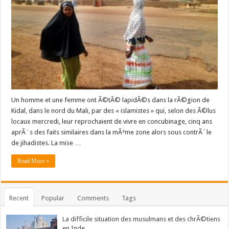
des
islamistes
dans
le
nord
du
Mali
Un homme et une femme ont Ã©tÃ© lapidÃ©s dans la rÃ©gion de
Kidal, dans le nord du Mali, par des « islamistes » qui, selon des Ã©lus
locaux mercredi, leur reprochaient de vivre en concubinage, cinq ans
aprÃ¨s des faits similaires dans la mÃªme zone alors sous contrÃ´le
de jihadistes. La mise …
Read More »
Recent
Popular
Comments
Tags
La difficile situation des musulmans et des chrÃ©tiens
en Inde