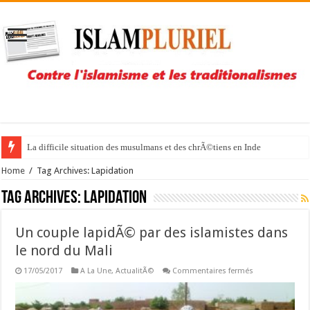
La difficile situation des musulmans et des chrÃ©tiens en Inde
Home
/
Tag Archives: Lapidation
Tag Archives:
Lapidation
Un couple lapidÃ© par des islamistes dans
le nord du Mali
sur
17/05/2017
A La Une
,
ActualitÃ©
Commentaires fermés
Un
couple
lapidÃ©
par