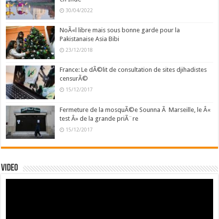
30/04/2022
NoÃ«l libre mais sous bonne garde pour la
Pakistanaise Asia Bibi
23/12/2018
France: Le dÃ©lit de consultation de sites djihadistes
censurÃ©
15/12/2017
Fermeture de la mosquÃ©e Sounna Ã Marseille, le Â«
test Â» de la grande priÃ¨re
15/12/2017
Video