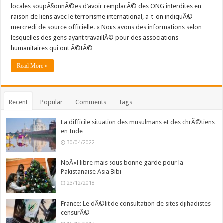
locales soupÃ§onnÃ©es d’avoir remplacÃ© des ONG interdites en
raison de liens avec le terrorisme international, a-t-on indiquÃ©
mercredi de source officielle. « Nous avons des informations selon
lesquelles des gens ayant travaillÃ© pour des associations
humanitaires qui ont Ã©tÃ© …
Read More »
Recent
Popular
Comments
Tags
La difficile situation des musulmans et des chrÃ©tiens
en Inde
30/04/2022
NoÃ«l libre mais sous bonne garde pour la
Pakistanaise Asia Bibi
23/12/2018
France: Le dÃ©lit de consultation de sites djihadistes
censurÃ©