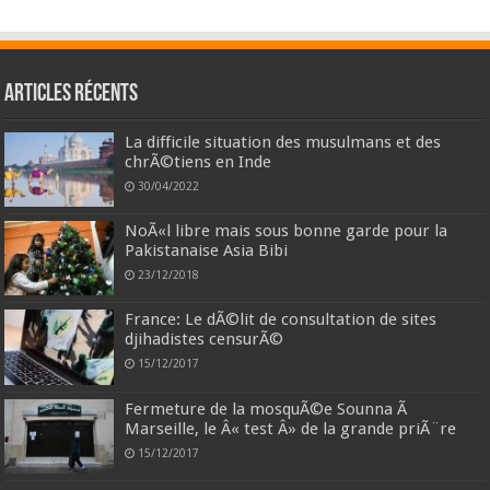
Articles récents
La difficile situation des musulmans et des
chrÃ©tiens en Inde
30/04/2022
NoÃ«l libre mais sous bonne garde pour la
Pakistanaise Asia Bibi
23/12/2018
France: Le dÃ©lit de consultation de sites
djihadistes censurÃ©
15/12/2017
Fermeture de la mosquÃ©e Sounna Ã
Marseille, le Â« test Â» de la grande priÃ¨re
15/12/2017