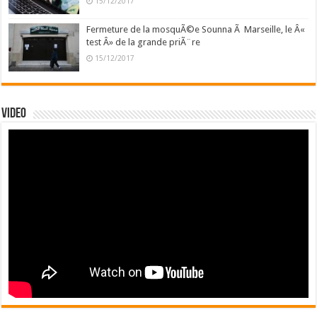
15/12/2017
Fermeture de la mosquÃ©e Sounna Ã Marseille, le Â«
test Â» de la grande priÃ¨re
15/12/2017
Video