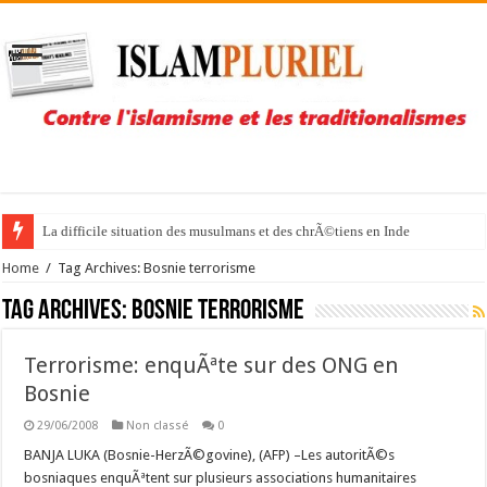
La difficile situation des musulmans et des chrÃ©tiens en Inde
Home
/
Tag Archives: Bosnie terrorisme
Tag Archives:
Bosnie terrorisme
Terrorisme: enquÃªte sur des ONG en
Bosnie
29/06/2008
Non classé
0
BANJA LUKA (Bosnie-HerzÃ©govine), (AFP) –Les autoritÃ©s
bosniaques enquÃªtent sur plusieurs associations humanitaires