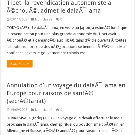
Tibet: la revendication autonomiste a
Ã©chouÃ©, admet le dalaÃ¯ lama
03/11/2008
Non classé
0
TOKYO (AFP) –Le dalaÃ¯ lama, en visite au Japon, a estimÃ© lundi que
la revendication pour une plus grande autonomie du Tibet avait
Ã©chouÃ© et a demandÃ© aux TibÃ©tains d’Ãªtre ouverts Ã toutes
les options alors que des nÃ©gociations se tiennent Ã PÃ©kin. « Ma
confiance envers le gouvernement chinois est …
Read More »
Annulation d’un voyage du dalaÃ¯ lama en
Europe pour raisons de santÃ©
(secrÃ©tariat)
14/09/2008
Non classé
0
DHARAMSALA (Inde) (AFP) – Le voyage que devait effectuer le mois
prochain le dalaÃ¯ lama, chef spirituel du bouddhisme tibÃ©tain, en
Allemagne et Suisse, a Ã©tÃ© annulÃ© pour raisons de santÃ©, a