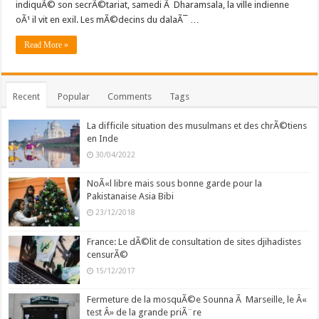
indiquÃ© son secrÃ©tariat, samedi Ã Dharamsala, la ville indienne
oÃ¹ il vit en exil. Les mÃ©decins du dalaÃ¯ …
Read More »
Recent
Popular
Comments
Tags
La difficile situation des musulmans et des chrÃ©tiens
en Inde
30/04/2022
NoÃ«l libre mais sous bonne garde pour la
Pakistanaise Asia Bibi
23/12/2018
France: Le dÃ©lit de consultation de sites djihadistes
censurÃ©
15/12/2017
Fermeture de la mosquÃ©e Sounna Ã Marseille, le Â«
test Â» de la grande priÃ¨re