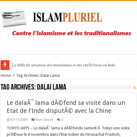
La difficile situation des musulmans et des chrÃ©tiens en Inde
Home
/
Tag Archives: Dalai Lama
Tag Archives:
Dalai Lama
Le dalaÃ¯ lama dÃ©fend sa visite dans un
Etat de l’Inde disputÃ© avec la Chine
01/11/2009
Non classé
0
TOKYO (AFP) – Le dalaÃ¯ lama a dÃ©fendu samedi Ã Tokyo une visite
prÃ©vue le 8 novembre dans l’Etat indien de l’Arunachal Pradesh,