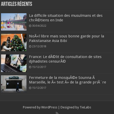
Articles récents
La difficile situation des musulmans et des
chrÃ©tiens en Inde
30/04/2022
NoÃ«l libre mais sous bonne garde pour la
Pakistanaise Asia Bibi
23/12/2018
France: Le dÃ©lit de consultation de sites
djihadistes censurÃ©
15/12/2017
Fermeture de la mosquÃ©e Sounna Ã
Marseille, le Â« test Â» de la grande priÃ¨re
15/12/2017
Powered by
WordPress
| Designed by
TieLabs