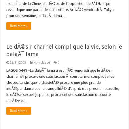
frontalier de la Chine, en dÃ©pit de l’opposition de PÃ©kin qui
revendique une partie de ce territoire. ArrivÃ© vendredi Ã Tokyo
pour une semaine, le dalaÃ¯ lama …
Read More »
Le dÃ©sir charnel complique la vie, selon le
dalaÃ¯ lama
29/11/2008
Non classé
0
LAGOS (AFP) –Le dalaÃ¯ lama a estimÃ© vendredi que le dÃ©sir
charnel, s’il procure une satisfaction Ã court terme, complique les
choses, tandis que la chastetÃ© procure une plus grande
indÃ©pendance et une tranquillitÃ© d’esprit. « La pression sexuelle,
le dÃ©sir sexuel, je pense, procurent une satisfaction de courte
durÃ©e et …
Read More »