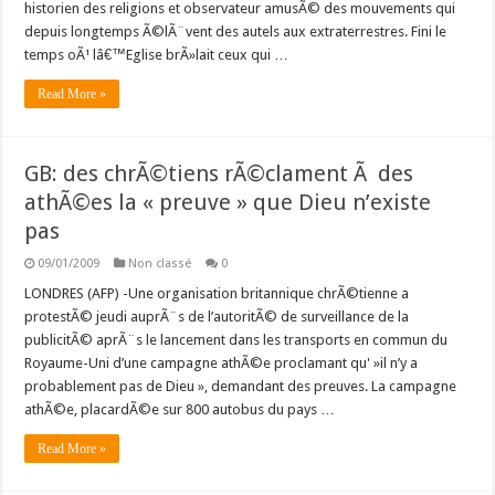
historien des religions et observateur amusÃ© des mouvements qui
depuis longtemps Ã©lÃ¨vent des autels aux extraterrestres. Fini le
temps oÃ¹ lâ€™Eglise brÃ»lait ceux qui …
Read More »
GB: des chrÃ©tiens rÃ©clament Ã des
athÃ©es la « preuve » que Dieu n’existe
pas
09/01/2009
Non classé
0
LONDRES (AFP) -Une organisation britannique chrÃ©tienne a
protestÃ© jeudi auprÃ¨s de l’autoritÃ© de surveillance de la
publicitÃ© aprÃ¨s le lancement dans les transports en commun du
Royaume-Uni d’une campagne athÃ©e proclamant qu' »il n’y a
probablement pas de Dieu », demandant des preuves. La campagne
athÃ©e, placardÃ©e sur 800 autobus du pays …
Read More »