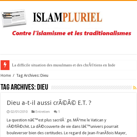
La difficile situation des musulmans et des chrÃ©tiens en Inde
Home
/
Tag Archives: Dieu
Tag Archives:
Dieu
Dieu a-t-il aussi crÃ©Ã© E.T. ?
02/01/2010
Entretien
1
La question nâ€™est plus sacrilÃ¨ge. MÃªme le Vatican y
rÃ©flÃ©chit. La dÃ©couverte de vie dans lâ€™univers pourrait
bouleverser bien des certitudes. Le regard de Jean-FranÃ§ois Mayer,