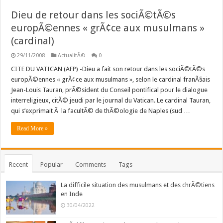
Dieu de retour dans les sociÃ©tÃ©s
europÃ©ennes « grÃ¢ce aux musulmans »
(cardinal)
29/11/2008
ActualitÃ©
0
CITE DU VATICAN (AFP) -Dieu a fait son retour dans les sociÃ©tÃ©s
europÃ©ennes « grÃ¢ce aux musulmans », selon le cardinal franÃ§ais
Jean-Louis Tauran, prÃ©sident du Conseil pontifical pour le dialogue
interreligieux, citÃ© jeudi par le journal du Vatican. Le cardinal Tauran,
qui s’exprimait Ã la facultÃ© de thÃ©ologie de Naples (sud …
Read More »
Recent
Popular
Comments
Tags
La difficile situation des musulmans et des chrÃ©tiens
en Inde
30/04/2022