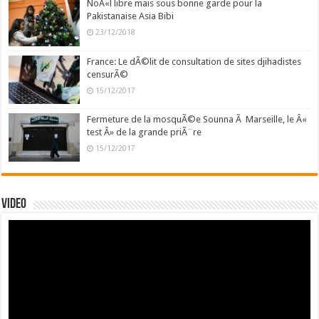
NoÃ«l libre mais sous bonne garde pour la
Pakistanaise Asia Bibi
23/12/2018
France: Le dÃ©lit de consultation de sites djihadistes
censurÃ©
15/12/2017
Fermeture de la mosquÃ©e Sounna Ã Marseille, le Â«
test Â» de la grande priÃ¨re
15/12/2017
Video