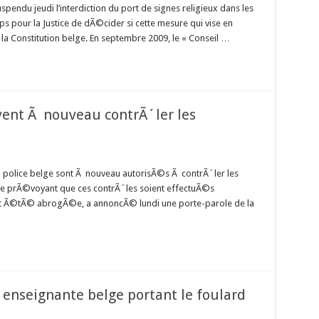
spendu jeudi l’interdiction du port de signes religieux dans les
s pour la Justice de dÃ©cider si cette mesure qui vise en
Ã la Constitution belge. En septembre 2009, le « Conseil …
uvent Ã nouveau contrÃ´ler les
a police belge sont Ã nouveau autorisÃ©s Ã contrÃ´ler les
ce prÃ©voyant que ces contrÃ´les soient effectuÃ©s
t Ã©tÃ© abrogÃ©e, a annoncÃ© lundi une porte-parole de la
 enseignante belge portant le foulard