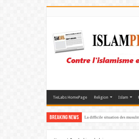
TieLabs HomePage
Religion
Islam
Breaking News
La difficile situation des musul