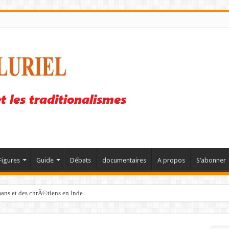
Figures
Guide
Débats
documentaires
A propos
S’abonner
mans et des chrÃ©tiens en Inde