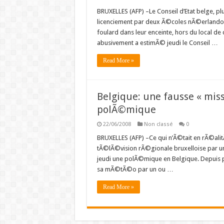
BRUXELLES (AFP) –Le Conseil d’Etat belge, plu
licenciement par deux Ã©coles nÃ©erlandop
foulard dans leur enceinte, hors du local de
abusivement a estimÃ© jeudi le Conseil …
Read More »
Belgique: une fausse « mi
polÃ©mique
22/06/2008
Non classé
0
BRUXELLES (AFP) –Ce qui n’Ã©tait en rÃ©ali
tÃ©lÃ©vision rÃ©gionale bruxelloise par
jeudi une polÃ©mique en Belgique. Depuis p
sa mÃ©tÃ©o par un ou …
Read More »