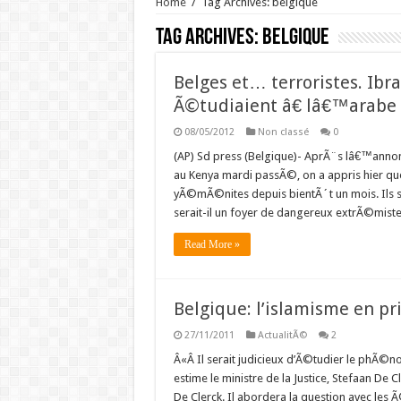
Home
/
Tag Archives: belgique
Tag Archives:
belgique
Belges et… terroristes. Ibr
Ã©tudiaient â€ lâ€™arabe
08/05/2012
Non classé
0
(AP) Sd press (Belgique)- AprÃ¨s lâ€™anno
au Kenya mardi passÃ©, on a appris hier qu
yÃ©mÃ©nites depuis bientÃ´t un mois. Ils s
serait-il un foyer de dangereux extrÃ©mist
Read More »
Belgique: l’islamisme en pr
27/11/2011
ActualitÃ©
2
Â«Â Il serait judicieux d’Ã©tudier le phÃ©
estime le ministre de la Justice, Stefaan De 
De Clerck. Il abordera la question avec les 