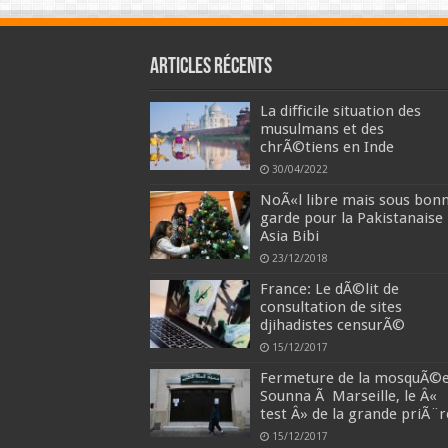
Articles récents
La difficile situation des
musulmans et des
chrÃ©tiens en Inde
30/04/2022
NoÃ«l libre mais sous bon
garde pour la Pakistanaise
Asia Bibi
23/12/2018
France: Le dÃ©lit de
consultation de sites
djihadistes censurÃ©
15/12/2017
Fermeture de la mosquÃ©
Sounna Ã Marseille, le Â«
test Â» de la grande priÃ¨r
15/12/2017