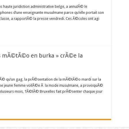
s haute juridiction administrative belge, a annulÃ© le
hones d’une enseignante musulmane parce qu’elle portait son
 classe, a rapportÃ© la presse vendredi. Ces Ã©coles ont agi
ss mÃ©tÃ©o en burka » crÃ©e la
tÃ© qu’un gag, la prÃ©sentation de la mÃ©tÃ©o mardi sur la
 une jeune femme voilÃ©e Ã la mode musulmane, a provoquÃ©
lusieurs mois, TÃ©lÃ© Bruxelles fait prÃ©senter chaque jour