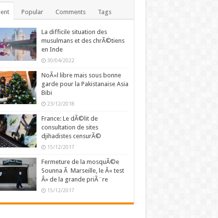
ent
Popular
Comments
Tags
La difficile situation des
musulmans et des chrÃ©tiens
en Inde
30/04/2022
NoÃ«l libre mais sous bonne
garde pour la Pakistanaise Asia
Bibi
23/12/2018
France: Le dÃ©lit de
consultation de sites
djihadistes censurÃ©
15/12/2017
Fermeture de la mosquÃ©e
Sounna Ã Marseille, le Â« test
Â» de la grande priÃ¨re
15/12/2017