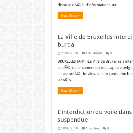
dispose dÃ©jÃ d’informations sur …
Read More »
La Ville de Bruxelles inter
burqa
23/05/2010
ActualitÃ©
0
BRUXELLES (AFP) -La Ville de Bruxelles a inte
se dÃ©rouler samedi dans la capitale belge, 
les autoritÃ©s locales. Une organisation bap
vidÃ©o …
Read More »
L’interdiction du voile dan
suspendue
18/03/2010
A La Une
0