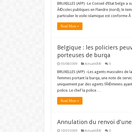
BRUXELLES (AFP) -Le Conseil d’Etat belge a su
Ã©coles publiques en Flandre (nord), le temp
particulier le voile islamique est conforme 
Read More »
Belgique : les policiers pe
porteuses de burqa
05/08/2009
ActualitÃ©
0
BRUXELLES (AFP) –Les agents masculins de l
femmes portant la burqa, une note de servi
uniquement par des agents fÃ©minins ayan
police. Le chef la police …
Read More »
Annulation du renvoi d’une
10/07/2009
ActualitÃ©
0