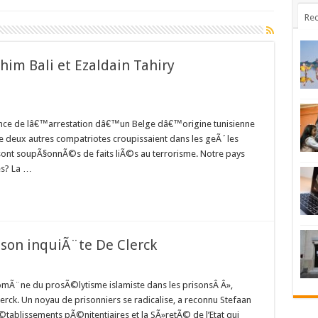
Rec
ahim Bali et Ezaldain Tahiry
nce de lâ€™arrestation dâ€™un Belge dâ€™origine tunisienne
e deux autres compatriotes croupissaient dans les geÃ´les
ont soupÃ§onnÃ©s de faits liÃ©s au terrorisme. Notre pays
es? La …
ison inquiÃ¨te De Clerck
nomÃ¨ne du prosÃ©lytisme islamiste dans les prisonsÂ Â»,
Clerck. Un noyau de prisonniers se radicalise, a reconnu Stefaan
Ã©tablissements pÃ©nitentiaires et la SÃ»retÃ© de l’Etat qui