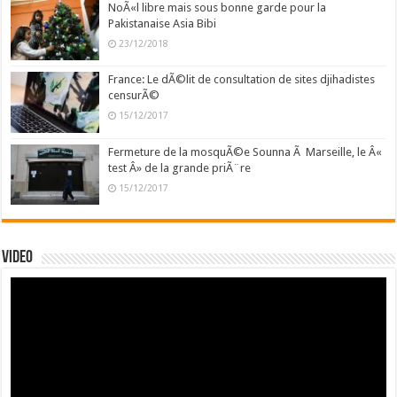
NoÃ«l libre mais sous bonne garde pour la
Pakistanaise Asia Bibi
23/12/2018
France: Le dÃ©lit de consultation de sites djihadistes
censurÃ©
15/12/2017
Fermeture de la mosquÃ©e Sounna Ã Marseille, le Â«
test Â» de la grande priÃ¨re
15/12/2017
Video