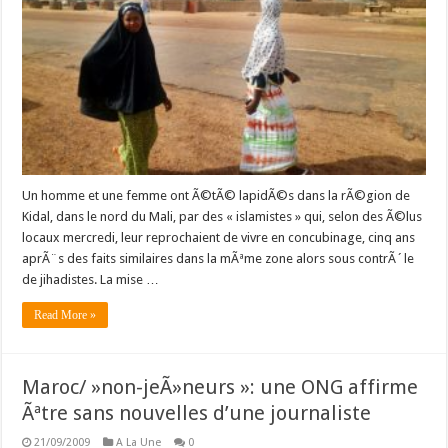
des
islamistes
dans
le
nord
du
Mali
Un homme et une femme ont Ã©tÃ© lapidÃ©s dans la rÃ©gion de
Kidal, dans le nord du Mali, par des « islamistes » qui, selon des Ã©lus
locaux mercredi, leur reprochaient de vivre en concubinage, cinq ans
aprÃ¨s des faits similaires dans la mÃªme zone alors sous contrÃ´le
de jihadistes. La mise …
Read More »
Maroc/ »non-jeÃ»neurs »: une ONG affirme
Ãªtre sans nouvelles d’une journaliste
21/09/2009
A La Une
0