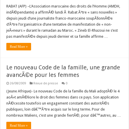
RABAT (AFP) –L’Association marocaine des droits de l’Homme (AMDH,
indÃ©pendante) a affirmÃ© lundi Ã Rabat Ãªtre « sans nouvelles »
depuis jeudi d’une journaliste franco-marocaine soupÃ§onnÃ©e
d’Ãªtre l’organisatrice d’une tentative de manifestation de « non-
jeÃ»neurs » durant le ramadan au Maroc. « Zineb El-Rhazoui ne s’est
pas manifestÃ©e depuis jeudi dernier et sa famille affirme …
Read More »
Le nouveau Code de la famille, une grande
avancÃ©e pour les femmes
26/08/2009
Revue de presse
0
(Jeune Afrique)- Le nouveau Code de la famille du Mali adoptÃ© le 4
aoÃ»t amÃ©liore le droit des femmes dans ce pays. Son application
nÃ©cessite toutefois un engagement constant des autoritÃ©s
publiques, loin dâ€™Ãªtre acquis sur le long terme. Pour de
nombreux Maliens, c’est une grande fiertÃ©, pour dâ€™autres, au …
Read More »