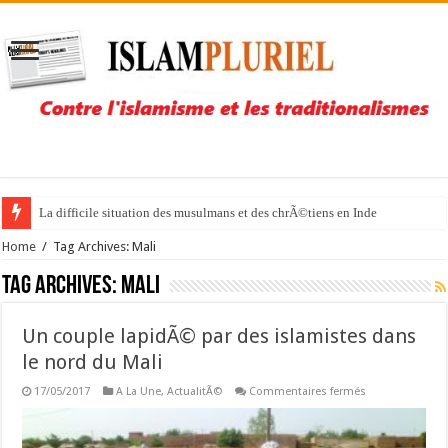
La difficile situation des musulmans et des chrÃ©tiens en Inde
Home
/
Tag Archives: Mali
Tag Archives:
Mali
Un couple lapidÃ© par des islamistes dans
le nord du Mali
sur
17/05/2017
A La Une
,
ActualitÃ©
Commentaires fermés
Un
couple
lapidÃ©
par