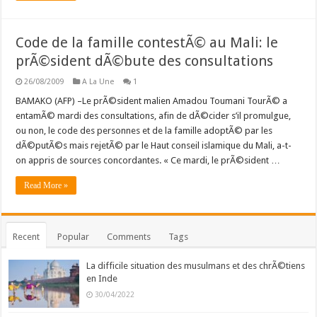
Code de la famille contestÃ© au Mali: le
prÃ©sident dÃ©bute des consultations
26/08/2009
A La Une
1
BAMAKO (AFP) –Le prÃ©sident malien Amadou Toumani TourÃ© a
entamÃ© mardi des consultations, afin de dÃ©cider s’il promulgue,
ou non, le code des personnes et de la famille adoptÃ© par les
dÃ©putÃ©s mais rejetÃ© par le Haut conseil islamique du Mali, a-t-
on appris de sources concordantes. « Ce mardi, le prÃ©sident …
Read More »
Recent
Popular
Comments
Tags
La difficile situation des musulmans et des chrÃ©tiens
en Inde
30/04/2022