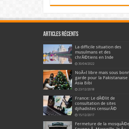
Articles récents
La difficile situation des
musulmans et des
chrÃ©tiens en Inde
30/04/2022
NoÃ«l libre mais sous bon
garde pour la Pakistanaise
Asia Bibi
23/12/2018
France: Le dÃ©lit de
consultation de sites
djihadistes censurÃ©
15/12/2017
Fermeture de la mosquÃ©