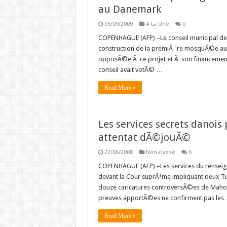
au Danemark
05/09/2009
A La Une
0
COPENHAGUE (AFP) –Le conseil municipal de 
construction de la premiÃ¨re mosquÃ©e au D
opposÃ©e Ã ce projet et Ã son financement p
conseil avait votÃ© …
Read More »
Les services secrets danoi
attentat dÃ©jouÃ©
22/06/2008
Non classé
6
COPENHAGUE (AFP) –Les services du renseig
devant la Cour suprÃªme impliquant deux Tun
douze caricatures controversÃ©es de Mahom
preuves apportÃ©es ne confirment pas les
Read More »