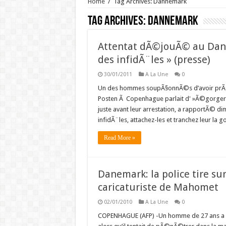
Home
/
Tag Archives: Dannemark
Tag Archives:
Dannemark
Attentat dÃ©jouÃ© au Dane
des infidÃ¨les » (presse)
30/01/2011
A La Une
0
Un des hommes soupÃ§onnÃ©s d’avoir prÃ©p
Posten Ã Copenhague parlait d' »Ã©gorger de
juste avant leur arrestation, a rapportÃ© di
infidÃ¨les, attachez-les et tranchez leur la g
Read More »
Danemark: la police tire s
caricaturiste de Mahomet
02/01/2010
A La Une
0
COPENHAGUE (AFP) -Un homme de 27 ans a Ã©