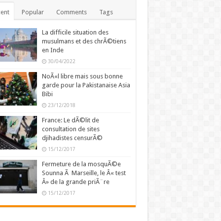
ent
Popular
Comments
Tags
La difficile situation des
musulmans et des chrÃ©tiens
en Inde
30/04/2022
NoÃ«l libre mais sous bonne
garde pour la Pakistanaise Asia
Bibi
23/12/2018
France: Le dÃ©lit de
consultation de sites
djihadistes censurÃ©
15/12/2017
Fermeture de la mosquÃ©e
Sounna Ã Marseille, le Â« test
Â» de la grande priÃ¨re
15/12/2017