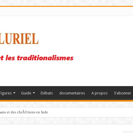
Figures
Guide
Débats
documentaires
A propos
S’abonner
mans et des chrÃ©tiens en Inde