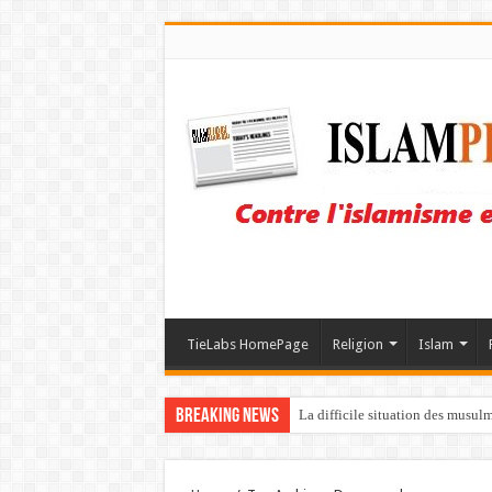
TieLabs HomePage
Religion
Islam
Breaking News
La difficile situation des musul