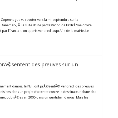
Copenhague va revoter vers la mi-septembre sur la
anemark, Ã la suite d’une protestation de l’extrÃªme droite
ar l’Iran, a-t-on appris vendredi auprÃ¨s de la mairie. Le
s prÃ©sentent des preuves sur un
nement danois, le PET, ont prÃ©sentÃ© vendredi des preuves
isiens dans un projet d’attentat contre le dessinateur d’une des
et publiÃ©es en 2005 dans un quotidien danois. Mais les
 …