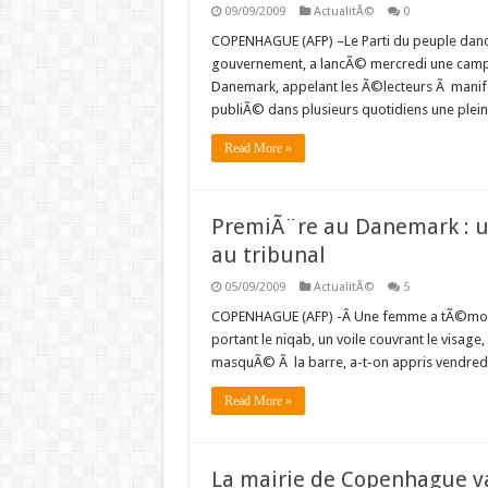
09/09/2009
ActualitÃ©
0
COPENHAGUE (AFP) –Le Parti du peuple danois
gouvernement, a lancÃ© mercredi une cam
Danemark, appelant les Ã©lecteurs Ã manifest
publiÃ© dans plusieurs quotidiens une ple
Read More »
PremiÃ¨re au Danemark : 
au tribunal
05/09/2009
ActualitÃ©
5
COPENHAGUE (AFP) -Â Une femme a tÃ©moign
portant le niqab, un voile couvrant le visage,
masquÃ© Ã la barre, a-t-on appris vendredi 
Read More »
La mairie de Copenhague v