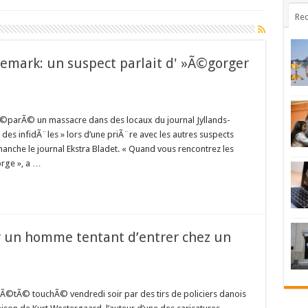
Rec
mark: un suspect parlait d' »Ã©gorger
arÃ© un massacre dans des locaux du journal Jyllands-
s infidÃ¨les » lors d’une priÃ¨re avec les autres suspects
manche le journal Ekstra Bladet. « Quand vous rencontrez les
orge », a …
ur un homme tentant d’entrer chez un
tÃ© touchÃ© vendredi soir par des tirs de policiers danois