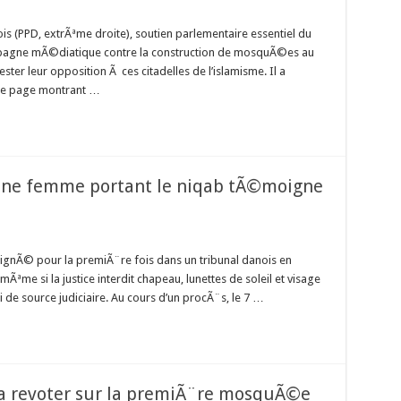
 (PPD, extrÃªme droite), soutien parlementaire essentiel du
pagne mÃ©diatique contre la construction de mosquÃ©es au
er leur opposition Ã ces citadelles de l’islamisme. Il a
ine page montrant …
une femme portant le niqab tÃ©moigne
Ã© pour la premiÃ¨re fois dans un tribunal danois en
 mÃªme si la justice interdit chapeau, lunettes de soleil et visage
de source judiciaire. Au cours d’un procÃ¨s, le 7 …
a revoter sur la premiÃ¨re mosquÃ©e