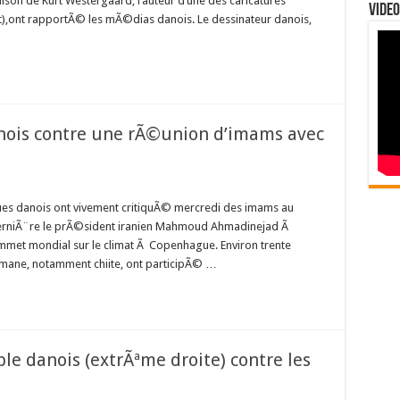
ison de Kurt Westergaard, l’auteur d’une des caricatures
Video
,ont rapportÃ© les mÃ©dias danois. Le dessinateur danois,
danois contre une rÃ©union d’imams avec
ues danois ont vivement critiquÃ© mercredi des imams au
erniÃ¨re le prÃ©sident iranien Mahmoud Ahmadinejad Ã
met mondial sur le climat Ã Copenhague. Environ trente
ane, notamment chiite, ont participÃ© …
e danois (extrÃªme droite) contre les