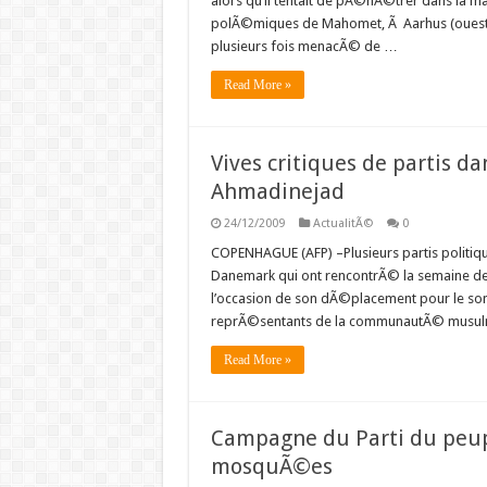
alors qu’il tentait de pÃ©nÃ©trer dans la ma
polÃ©miques de Mahomet, Ã Aarhus (ouest)
plusieurs fois menacÃ© de …
Read More »
Vives critiques de partis 
Ahmadinejad
24/12/2009
ActualitÃ©
0
COPENHAGUE (AFP) –Plusieurs partis politiq
Danemark qui ont rencontrÃ© la semaine d
l’occasion de son dÃ©placement pour le som
reprÃ©sentants de la communautÃ© musulm
Read More »
Campagne du Parti du peupl
mosquÃ©es