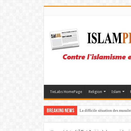
TieLabs HomePage
Religion
Islam
Breaking News
La difficile situation des musul