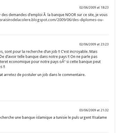
02/06/2009 at 18:23
© des demandes d’emploi Ã la banque NOOR sur ce site, je vous
lesraisinsdelacolere.blogspot.com/2009/06/des-diplomes-ou-
02/06/2009 at 23:23
sont pour la recherche d’un job !! C’est incroyable. Mais
dÃ©e d’avoir telle banque dans notre pays !! On ne parle pas
interet economique pour notre pays oÃ¹ si cette banque peut
 !!
plat arretez de postuler un job dans le commentaire.
03/06/2009 at 21:32
echerche une banque islamique a tunisie le puls urgent !!!salame