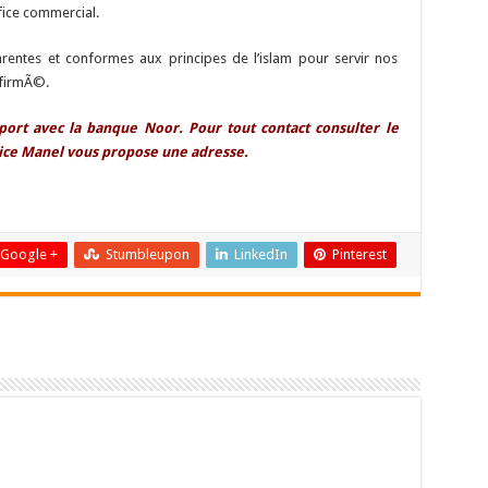
fice commercial.
entes et conformes aux principes de l’islam pour servir nos
affirmÃ©.
port avec la banque Noor. Pour tout contact consulter le
rice Manel vous propose une adresse.
Google +
Stumbleupon
LinkedIn
Pinterest