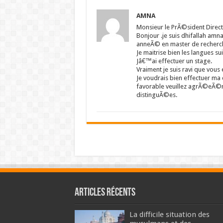
AMNA
Monsieur le PrÃ©sident Direct
Bonjour .je suis dhifallah am
anneÃ© en master de recherc
Je maitrise bien les langues su
Jâ€™ai effectuer un stage.
Vraiment je suis ravi que vous 
Je voudrais bien effectuer m
favorable veuillez agrÃ©eÃ©r
distinguÃ©es.
Articles récents
La difficile situation des