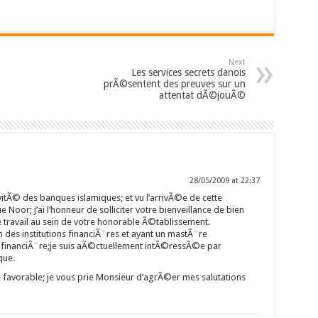
Next
Les services secrets danois
prÃ©sentent des preuves sur un
attentat dÃ©jouÃ©
28/05/2009 at 22:37
itÃ© des banques islamiques; et vu l’arrivÃ©e de cette
e Noor; j’ai l’honneur de solliciter votre bienveillance de bien
 travail au sein de votre honorable Ã©tablissement.
 des institutions financiÃ¨res et ayant un mastÃ¨re
financiÃ¨re;je suis aÃ©ctuellement intÃ©ressÃ©e par
que.
 favorable; je vous prie Monsieur d’agrÃ©er mes salutations