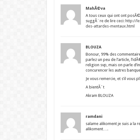
MahÃ©va
A tous ceux qui ont ont posÃ
suggÃ¨re de lire ceci:
http://
des-attardes-mentaux.html
BLOUZA
Bonour, 99% des commentaires, 
parlez un peu de l’article, l’i
religion svp, mais on parle d’
concurencer les autres banques
Je vous remercie, et s’il vous 
A bientÃ´t
Akram BLOUZA
ramdani
salame alikoment je suis a la r
alikoment….