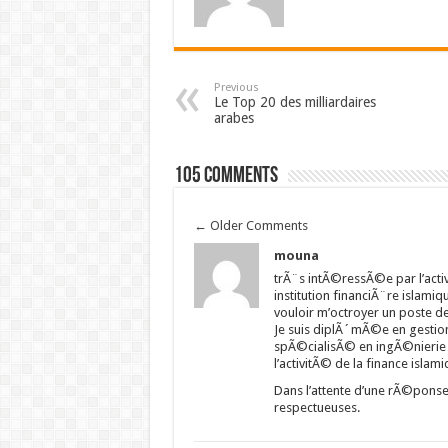
Previous
Le Top 20 des milliardaires
arabes
105 comments
←
Older Comments
mouna
trÃ¨s intÃ©ressÃ©e par l’activ
institution financiÃ¨re islamiqu
vouloir m’octroyer un poste de
Je suis diplÃ´mÃ©e en gestion
spÃ©cialisÃ© en ingÃ©nierie 
l’activitÃ© de la finance islami
Dans l’attente d’une rÃ©ponse
respectueuses.