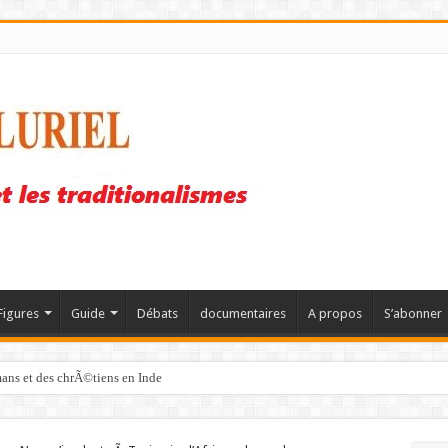
Figures
Guide
Débats
documentaires
A propos
S’abonner
mans et des chrÃ©tiens en Inde