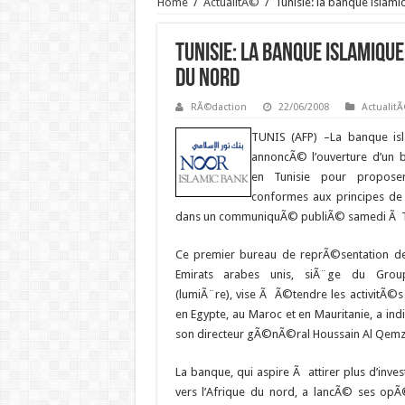
Home
/
ActualitÃ©
/
Tunisie: la banque islami
Tunisie: la banque islamique
du nord
RÃ©daction
22/06/2008
Actualit
TUNIS (AFP) –
La banque is
annoncÃ© l’ouverture d’un 
en Tunisie pour proposer
conformes aux principes de 
dans un communiquÃ© publiÃ© samedi Ã T
Ce premier bureau de reprÃ©sentation d
Emirats arabes unis, siÃ¨ge du Group
(lumiÃ¨re), vise Ã Ã©tendre les activitÃ©
en Egypte, au Maroc et en Mauritanie, a in
son directeur gÃ©nÃ©ral Houssain Al Qemz
La banque, qui aspire Ã attirer plus d’inve
vers l’Afrique du nord, a lancÃ© ses opÃ©