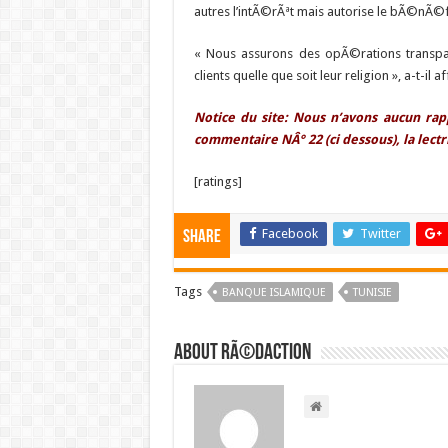
autres l’intÃ©rÃªt mais autorise le bÃ©nÃ©
« Nous assurons des opÃ©rations transpar
clients quelle que soit leur religion », a-t-il 
Notice du site: Nous n’avons aucun rap
commentaire NÂ° 22 (ci dessous), la lect
[ratings]
Facebook
Twitter
Share
Tags
BANQUE ISLAMIQUE
TUNISIE
About RÃ©daction