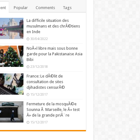
ent
Popular
Comments
Tags
La difficile situation des
musulmans et des chrÃ©tiens
en Inde
30/04/2022
NoÃ«l libre mais sous bonne
garde pour la Pakistanaise Asia
Bibi
23/12/2018
France: Le dÃ©lit de
consultation de sites
djihadistes censurÃ©
15/12/2017
Fermeture de la mosquÃ©e
Sounna Ã Marseille, le Â« test
Â» de la grande priÃ¨re
15/12/2017