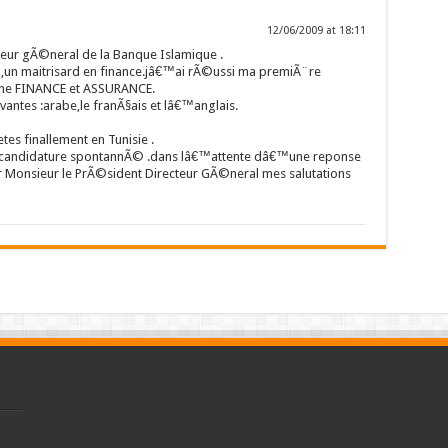
12/06/2009 at 18:11
eur gÃ©neral de la Banque Islamique .
na,un maitrisard en finance.jâ€™ai rÃ©ussi ma premiÃ¨re
he FINANCE et ASSURANCE.
ivantes :arabe,le franÃ§ais et lâ€™anglais.
etes finallement en Tunisie .
a candidature spontannÃ© .dans lâ€™attente dâ€™une reponse
 Monsieur le PrÃ©sident Directeur GÃ©neral mes salutations