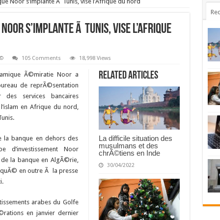
que Noor s’implante Ã Tunis, vise l’Afrique du nord
Rec
 Noor s’implante Ã Tunis, vise l’Afrique
Ã©
105 Comments
18,998 Views
Related Articles
lamique Ã©miratie Noor a
bureau de reprÃ©sentation
 des services bancaires
l’islam en Afrique du nord,
unis.
La difficile situation des
e la banque en dehors des
musulmans et des
e d’investissement Noor
chrÃ©tiens en Inde
s de la banque en AlgÃ©rie,
30/04/2022
diquÃ© en outre Ã la presse
i.
stissements arabes du Golfe
rations en janvier dernier