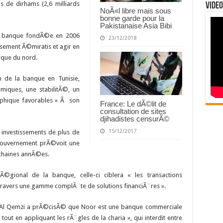
s de dirhams (2,6 milliards
Video
NoÃ«l libre mais sous
bonne garde pour la
Pakistanaise Asia Bibi
 la banque fondÃ©e en 2006
23/12/2018
issement Ã©miratis et agir en
ique du nord.
on de la banque en Tunisie,
ques, une stabilitÃ©, un
aphique favorables » Ã son
France: Le dÃ©lit de
consultation de sites
djihadistes censurÃ©
15/12/2017
investissements de plus de
e gouvernement prÃ©voit une
ochaines annÃ©es.
Ã©gional de la banque, celle-ci ciblera « les transactions
 travers une gamme complÃ¨te de solutions financiÃ¨res ».
M. Al Qemzi a prÃ©cisÃ© que Noor est une banque commerciale
t en appliquant les rÃ¨gles de la charia », qui interdit entre