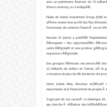
avec un patrimoine financier de 15 milliard
d’euros environ), a-t-il indiquÃ©.
Filiale de Dubai Investment Group (DIB)
affirme vouloir tirer profit des flux d’invest
fournisseur de solutions financiÃ¨res en Afr
Hussain Al Qemzi a justifiÃ© l’implantati
Ã©voquant « des opportunitÃ©s Ã©conomi
cadre lÃ©gislatif et une position gÃ©ogr
expansion rÃ©gionale.
Des groupes Ã©miratis ont annoncÃ© des 
22 milliards de dollars en Tunisie, oÃ¹ l
croissance de plus de 6% durant les dix pr
Selon Sadok Attia, directeur exÃ©cutif r
importantes et le financement de projets Ã
S’agissant de son caractÃ¨re islamique, 
qui cherche Ã rÃ©aliser des bÃ©nÃ©fices tou