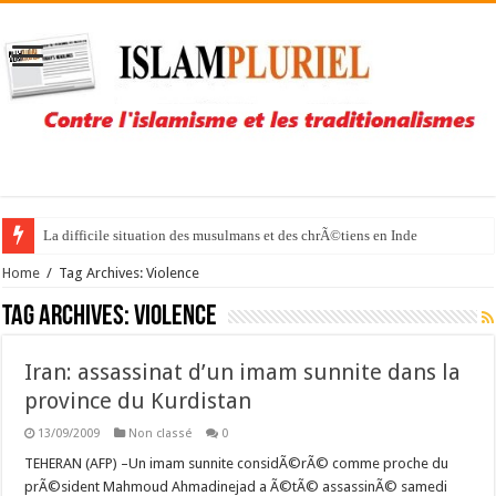
La difficile situation des musulmans et des chrÃ©tiens en Inde
Home
/
Tag Archives: Violence
Tag Archives:
Violence
Iran: assassinat d’un imam sunnite dans la
province du Kurdistan
13/09/2009
Non classé
0
TEHERAN (AFP) –Un imam sunnite considÃ©rÃ© comme proche du
prÃ©sident Mahmoud Ahmadinejad a Ã©tÃ© assassinÃ© samedi