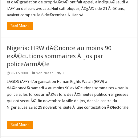
et dÃ©gradation de propriÃ©tÃ© ont fait appel, a indiquÃ© jeudi Ã
l’AFP un de leurs avocats. Huit catholiques, Ã¢gÃ©s de 21 Ã 63 ans,
avaient comparu le 8 dÃ©cembre Ã HanoÃ¯. …
Read More »
Nigeria: HRW dÃ©nonce au moins 90
exÃ©cutions sommaires Ã Jos par
police/armÃ©e
20/12/2008
Non classé
0
LAGOS (AFP) -L’organisation Human Rights Watch (HRW) a
dÃ©noncÃ© samedi « au moins 90 exÃ©cutions sommaires » par la
police et les forces armÃ©es lors des Ã©meutes politico-religieuses
qui ont secouÃ© fin novembre la ville de Jos, dans le centre du
Nigeria. Les 28 et 29 novembre, suite Ã une contestation Ã©lectorale,
…
Read More »