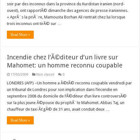
soir par des inconnus dans la province du Kurdistan iranien (nord-
ouest), ont rapportÃ© dimanche des agences de presse iraniennes.
« AprÃ¨s la priÃ¨re, Mamousta Borhan Ali rentrait chez lui lorsque
trois inconnus ont tirÃ© sur …
Read More »
Incendie chez l’Ã©diteur d’un livre sur
Mahomet: un homme reconnu coupable
17/05/2009
Non classé
0
LONDRES (AFP) –Un homme a Ã©tÃ© reconnu coupable vendredi par
un tribunal de Londres pour son implication dans l’incendie en
septembre 2008 du domicile de l’Ã©diteur d’un livre controversÃ©
sur la plus jeune Ã©pouse du prophÃ¨te Mahomet. Abbas Taj, un
chauffeur de taxi Ã¢gÃ© de 31 ans, avait conduit deux …
Read More »