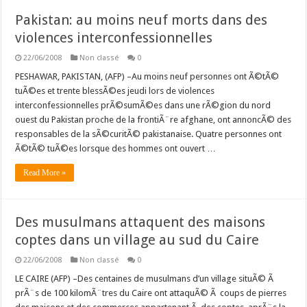
Pakistan: au moins neuf morts dans des
violences interconfessionnelles
22/06/2008
Non classé
0
PESHAWAR, PAKISTAN, (AFP) –Au moins neuf personnes ont Ã©tÃ©
tuÃ©es et trente blessÃ©es jeudi lors de violences
interconfessionnelles prÃ©sumÃ©es dans une rÃ©gion du nord
ouest du Pakistan proche de la frontiÃ¨re afghane, ont annoncÃ© des
responsables de la sÃ©curitÃ© pakistanaise. Quatre personnes ont
Ã©tÃ© tuÃ©es lorsque des hommes ont ouvert …
Read More »
Des musulmans attaquent des maisons
coptes dans un village au sud du Caire
22/06/2008
Non classé
0
LE CAIRE (AFP) –Des centaines de musulmans d’un village situÃ© Ã
prÃ¨s de 100 kilomÃ¨tres du Caire ont attaquÃ© Ã coups de pierres