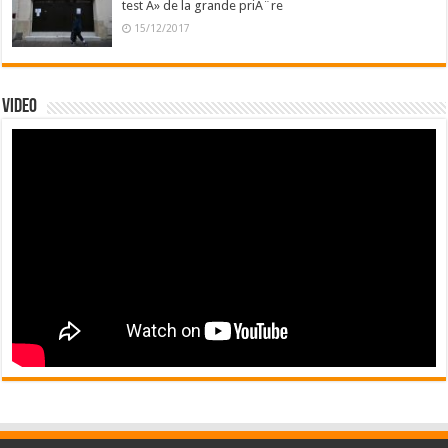
test Â» de la grande priÃ¨re
15/12/2017
Video