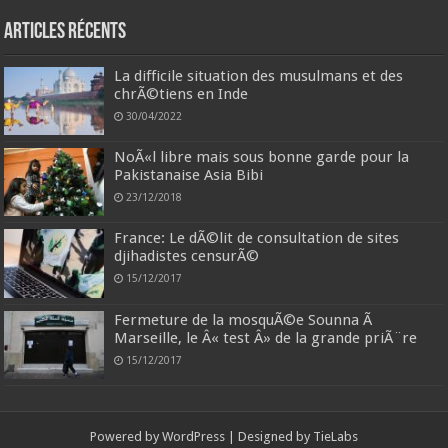
Articles récents
La difficile situation des musulmans et des
chrÃ©tiens en Inde
30/04/2022
NoÃ«l libre mais sous bonne garde pour la
Pakistanaise Asia Bibi
23/12/2018
France: Le dÃ©lit de consultation de sites
djihadistes censurÃ©
15/12/2017
Fermeture de la mosquÃ©e Sounna Ã
Marseille, le Â« test Â» de la grande priÃ¨re
15/12/2017
Powered by
WordPress
| Designed by
TieLabs