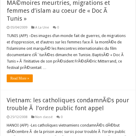
MÃ©moires meurtries, migrations et
femmes d’islam au coeur de « Doc Ã
Tunis »
05/04/2009
A La Une
0
TUNIS (AFP) –Des images d’un monde fait de guerres, de migrations
et d’oppression, et d’autres sur les femmes face Ã la montÃ©e de
l’islamisme ont marquÃ© les Rencontres internationales du film
documentaire clÃ´turÃ©es dimanche en Tunisie. BaptisÃ© « Doc Ã
Tunis » Ã l’initiative de son prÃ©sident FrÃ©dÃ©ric Mitterrand, ce
festival prÃ©sentait …
Read More »
Vietnam: les catholiques condamnÃ©s pour
trouble Ã l’ordre public font appel
25/12/2008
Non classé
0
HANOI (AFP) -Les catholiques vietnamiens condamnÃ©s dÃ©but
dÃ©cembre Ã de la prison avec sursis pour trouble Ã l’ordre public