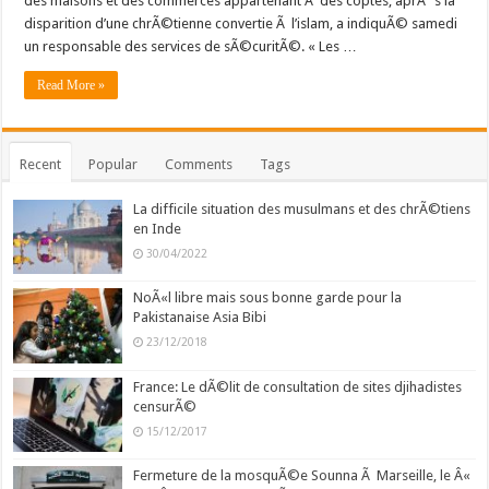
des maisons et des commerces appartenant Ã des coptes, aprÃ¨s la
disparition d’une chrÃ©tienne convertie Ã l’islam, a indiquÃ© samedi
un responsable des services de sÃ©curitÃ©. « Les …
Read More »
Recent
Popular
Comments
Tags
La difficile situation des musulmans et des chrÃ©tiens
en Inde
30/04/2022
NoÃ«l libre mais sous bonne garde pour la
Pakistanaise Asia Bibi
23/12/2018
France: Le dÃ©lit de consultation de sites djihadistes
censurÃ©
15/12/2017
Fermeture de la mosquÃ©e Sounna Ã Marseille, le Â«