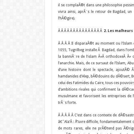
il se complaÃ®t dans une philosophie pessim
vivra ainsi, aprÃ¨s le retour de Bagdad, un
l’hÃ©gire).
Â Â Â Â Â Â Â Â Â Â Â Â Â Â Â
2. Les malheurs
Â Â Â Â Il disparaÃ®t au moment ou l’Islam
1055, Tugrilbeg installe Ã Bagdad, dans l’omb
la banniÃ¨re de l’islam Â«Â orthodoxeÂ Â» o
l’anarchie. Mais, de ce sursaut de l’Islam, Ab
d’une histoire dont le spectacle, ajoutÃ©
hamdanides d’Alep, bÃ©douins du dÃ©sert, Buyi
celui des Fatimides du Caire, tous ces pouvoir
d’ambitions rivales qui confirment la dÃ©ca
musulmane et favorisent les entreprises de 
trÃ¨s forte.
Â
Â Â Â Â C’est dans ce contexte de dÃ©sastre
â€˜Ala’Â : Å“uvre difficile, fondamentalemen
de mots rares, elle ne prÃ©tend pas Ã©rig