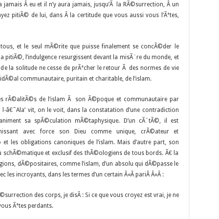
jamais Â eu et il n’y aura jamais, jusqu’Ã la RÃ©surrection, Â un
z pitiÃ© de lui, dans Â la certitude que vous aussi vous l’Ãªtes,
ous, et le seul mÃ©rite que puisse finalement se concÃ©der le
 la pitiÃ©, l’indulgence resurgissent devant la misÃ¨re du monde, et
e la solitude ne cesse de prÃªcher le retour Ã des normes de vie
l’idÃ©al communautaire, puritain et charitable, de l’islam.
 les rÃ©alitÃ©s de l’islam Ã son Ã©poque et communautaire par
l-â€˜Ala’ vit, on le voit, dans la constatation d’une contradiction
niment sa spÃ©culation mÃ©taphysique. D’un cÃ´tÃ©, il est
inissant avec force son Dieu comme unique, crÃ©ateur et
 et les obligations canoniques de l’islam. Mais d’autre part, son
eu schÃ©matique et exclusif des thÃ©ologiens de tous bords. Ã€ la
eligions, dÃ©positaires, comme l’islam, d’un absolu qui dÃ©passe le
 les incroyants, dans les termes d’un certain Â«Â pariÂ Â»Â :
urrection des corps, je disÂ : Si ce que vous croyez est vrai, je ne
 vous Ãªtes perdants.