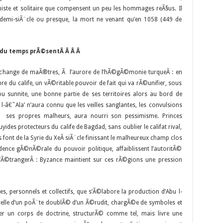
iste et solitaire que compensent un peu les hommages reÃ§us. Il
 demi-siÃ¨cle ou presque, la mort ne venant qu’en 1058 (449 de
 du temps prÃ©sent
Â Â Â Â
 change de maÃ®tres, Ã l’aurore de l’hÃ©gÃ©monie turqueÂ : en
re du calife, un vÃ©ritable pouvoir de fait qui va rÃ©unifier, sous
u sunnite, une bonne partie de ses territoires alors au bord de
u l-â€˜Ala’ n’aura connu que les veilles sanglantes, les convulsions
 Ã ses propres malheurs, aura nourri son pessimisme. Princes
des protecteurs du calife de Bagdad, sans oublier le califat rival,
s font de la Syrie du XeÂ siÃ¨cle finissant le malheureux champ clos
dence gÃ©nÃ©rale du pouvoir politique, affaiblissent l’autoritÃ©
l’Ã©trangerÂ : Byzance maintient sur ces rÃ©gions une pression
s, personnels et collectifs, que s’Ã©labore la production d’Abu l-
t celle d’un poÃ¨te doublÃ© d’un Ã©rudit, chargÃ©e de symboles et
er un corps de doctrine, structurÃ© comme tel, mais livre une