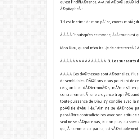
qu’est l’indiffÃ©rence. Â«Â J’ai Ã©tÃ© jetÃ© 
Ã©pitapheÂ :
Tel est le crime de mon pÃ¨re, envers moiÂ ; d
Â
Â Â Â Et puisqu’en ce monde, Â«Â tout n’est
Mon Dieu, quand m’en irai-je de cette terreÂ ?
Â Â Â Â Â Â Â Â Â Â Â Â Â Â Â
3. Les sursauts
Â Â Â Â Ces dÃ©tresses sont Ã©ternelles. Plus
de semblables. DÃ©fions-nous pourtant de ce g
religion bien dÃ©terminÃ©s, mÃªme s’il en p
contrairement Ã une croyance trop rÃ©pandue
toute-puissance de Dieu s’y concilie avec la
poÃ©sie d’Abu l-â€˜Ala’ ne se dÃ©robe pas 
paraÃ®tre contradictoires avec son attitude d
seul ne se sÃ©pare pas, ici non plus, du spect
qui, Ã commencer par lui, est vÃ©ritablement