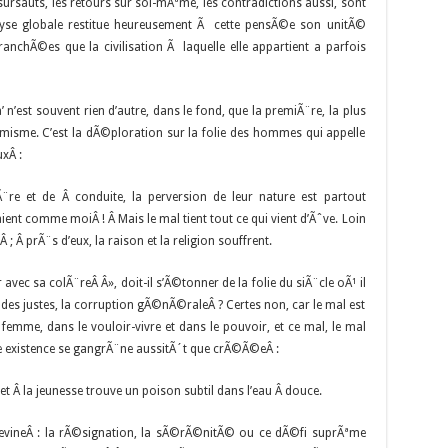
 sursauts, les retours sur soi-mÃªme, les contradictions aussi, sont
nalyse globale restitue heureusement Ã cette pensÃ©e son unitÃ©
 tranchÃ©es que la civilisation Ã laquelle elle appartient a parfois
’ n’est souvent rien d’autre, dans le fond, que la premiÃ¨re, la plus
isme. C’est la dÃ©ploration sur la folie des hommes qui appelle
xÂ :
re et de Â conduite, la perversion de leur nature est partout
ient comme moiÂ ! Â Mais le mal tient tout ce qui vient d’Ãˆve. Loin
 Â prÃ¨s d’eux, la raison et la religion souffrent.
avec sa colÃ¨reÂ Â», doit-il s’Ã©tonner de la folie du siÃ¨cle oÃ¹ il
e des justes, la corruption gÃ©nÃ©raleÂ ? Certes non, car le mal est
femme, dans le vouloir-vivre et dans le pouvoir, et ce mal, le mal
te existence se gangrÃ¨ne aussitÃ´t que crÃ©Ã©eÂ :
et Â la jeunesse trouve un poison subtil dans l’eau Â douce.
devineÂ : la rÃ©signation, la sÃ©rÃ©nitÃ© ou ce dÃ©fi suprÃªme