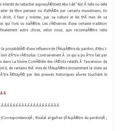
ui interdit de rattacher expressÃ©ment Abu l-â€˜Ala’ Ã telle ou telle
 traiter de libre penseur ou d’athÃ©e par certains musulmans. En
n droit, il faut y insister, par sa culture et les thÃ¨mes de sa
ion qui l’ont vu naÃ®tre. Les rÃ©serves d’une certaine tradition
alement autre chose, selon nous, que reconnaÃ®tre cette
la possibilitÃ© d’une influence de l’Ã‰pÃ®tre du pardon, d’Abu l-
t loin d’Ãªtre rÃ©solue. Contrairement Ã ce qui a pu Ãªtre fait par
rs dans La Divine ComÃ©die des rÃ©cits relatifs Ã l’ascension de
oit-il, de certains thÃ¨mes de l’Ã‰pÃ®tre (notamment la visite au
 Ãªtre Ã©tayÃ© par des preuves historiques sÃ»res touchant le
L
Â Â
 Â Â Â Â Â Â Â Â Â Â Â Â Â Â Â Â Â Â Â Â
’il (Correspondance)Â ; Risalat al-gufran (Ã‰pÃ®tre du pardon)Â ;