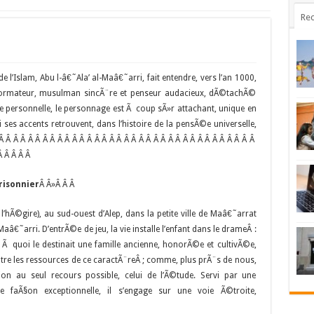
Rec
e l’Islam, Abu l-â€˜Ala’ al-Maâ€˜arri, fait entendre, vers l’an 1000,
©formateur, musulman sincÃ¨re et penseur audacieux, dÃ©tachÃ©
e personnelle, le personnage est Ã coup sÃ»r attachant, unique en
 ses accents retrouvent, dans l’histoire de la pensÃ©e universelle,
Â Â Â Â Â Â Â Â Â Â Â Â Â Â Â Â Â Â Â Â Â Â Â Â Â Â Â Â Â Â Â Â Â Â Â
Â Â Â Â Â
prisonnier
Â Â»
Â Â Â
l’hÃ©gire), au sud-ouest d’Alep, dans la petite ville de Maâ€˜arrat
˜arri. D’entrÃ©e de jeu, la vie installe l’enfant dans le drameÂ :
e Ã quoi le destinait une famille ancienne, honorÃ©e et cultivÃ©e,
e les ressources de ce caractÃ¨reÂ ; comme, plus prÃ¨s de nous,
on au seul recours possible, celui de l’Ã©tude. Servi par une
faÃ§on exceptionnelle, il s’engage sur une voie Ã©troite,