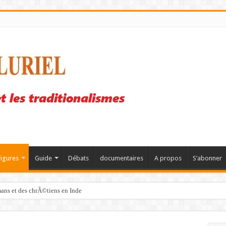
Figures
Guide
Débats
documentaires
A propos
S’abonner
mans et des chrÃ©tiens en Inde