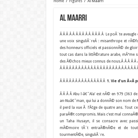
Home
/
Figures
/
Al Maarri
Al Maarri
Â Â Â Â Â Â Â Â Â Â Â Â Â Â
Le poÃ¨te aveugle d
une voix singuliÃ¨reÂ : misanthrope et rÃ
des honneurs officiels et passionnÃ© de gloir
tout cas dans la littÃ©rature arabe, mÃªme si
des Ã©chos mieux connus de nous.
Â Â Â Â Â 
Â Â Â Â Â Â Â Â Â Â Â Â Â Â Â Â Â Â Â Â Â Â Â Â Â 
Â Â Â Â Â Â Â Â Â Â Â Â Â Â Â
1. Vie d’un Â«Â 
Â Â Â Â Abu l-â€˜Ala’ est nÃ© en 979 (363 de 
an-Nuâ€˜man, qui lui a donnÃ© son nom de Maâ€
il perd la vue Ã l’Ã¢ge de quatre ans. Tout c
paraÃ®t compromis. Mais c’est mal connaÃ®tr
un Taha Husayn, il se consacre avec passi
mÃ©moire tÃ´t entraÃ®nÃ©e et de toute 
tourmentÃ©e, singuliÃ¨re.