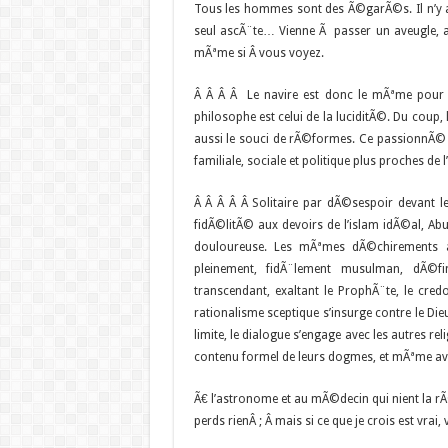
Tous les hommes sont des Ã©garÃ©s. Il n’y a 
seul ascÃ¨te… Vienne Ã passer un aveugle, aye
mÃªme si Â vous voyez.
Â
Â Â Â Le navire est donc le mÃªme pour t
philosophe est celui de la luciditÃ©. Du coup,
aussi le souci de rÃ©formes. Ce passionnÃ© d
familiale, sociale et politique plus proches de 
Â
Â Â Â Â Solitaire par dÃ©sespoir devant
fidÃ©litÃ© aux devoirs de l’islam idÃ©al, Abu 
douloureuse. Les mÃªmes dÃ©chirements a
pleinement, fidÃ¨lement musulman, dÃ©f
transcendant, exaltant le ProphÃ¨te, le credo
rationalisme sceptique s’insurge contre le Di
limite, le dialogue s’engage avec les autres r
contenu formel de leurs dogmes, et mÃªme avec
Ã€ l’astronome et au mÃ©decin qui nient la rÃ©s
perds rienÂ ; Â mais si ce que je crois est vrai,