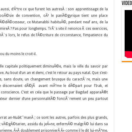
Video
ui aussi, d’Ãªtre ce que furent les autresÂ : son apprentissage de la
 poÃ©sie de convention, oÃ¹ le panÃ©gyrique tient une place
d prÃ©dÃ©cesseur, ce Mutanabbi habituÃ©, pendant neuf ans, de la
admireÂ ? Pas pour longtemps. TrÃ¨s vite il renonce Ã ces exercices,
DÃ¨s lors, le refus de l’Ã©criture de circonstance, l’impatience du
ou du moins le croit-il.
lle capitale politiquement diminuÃ©e, mais la ville du savoir par
. Au bout d’un an et demi, c’est le retour au pays natal. Que s’est-
as, sans doute, un changement brusque du caractÃ¨re, mais une
 se discernaient dÃ©jÃ avant mÃªme le dÃ©part pour l’Irak, et
e conscience. C’est en cela que le passage par Bagdad apparaÃ®t
teur dernier d’une personnalitÃ© fonciÃ¨rement un peu partout
arrat an-Nuâ€˜manÂ ; ce sont les autres, parfois des plus grands,
 et vÃ©gÃ©tarien, assidu du jeÃ»ne, enfermÃ© malgrÃ© lui dans sa
yrienne, Â«Â doublement prisonnierÂ Â» comme il le dit lui-mÃªme,