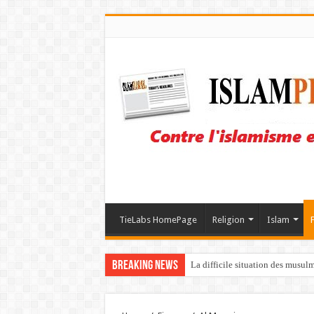
TieLabs HomePage
Religion
Islam
Breaking News
La difficile situation des musul