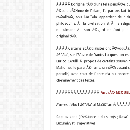
Â
Â Â Â Â L’originalitÃ© d’une telle pensÃ©e, q
Ã©cole dÃ©finie de l’islam, l’a parfois fait
rÃ©alitÃ©, Abu l-â€˜Ala’ appartient de plei
philosophie, Ã la civilisation et Ã la relig
musulmane Ã son Ã©gard ne font pas fin
originalitÃ©.
Â Â Â Â Certains spÃ©cialistes ont Ã©voquÃ© 
â€˜Ala’, sur l’Å“uvre de Dante. La question es
Enrico Cerulli, Ã propos de certains souveni
Mahomet, le parallÃ©lisme, si intÃ©ressant s
paradis) avec ceux de Dante n’a pu encore
cheminement des textes.
Â Â Â Â Â Â Â Â Â Â Â Â Â Â Â
AndrÃ© MIQUE
Å’uvres d’Abu l-â€˜Ala’-al-Maâ€˜arri
Â Â Â Â Â Â
Saqt az-zand (L’Ã‰tincelle du silex)Â ; Rasa
Luzumiyyat (Imperatives)