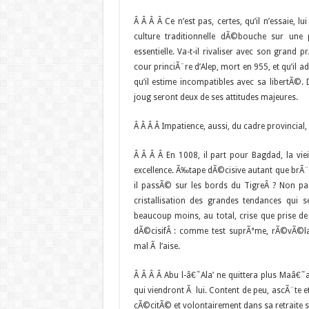
Â Â Â Â Ce n’est pas, certes, qu’il n’essaie, l
culture traditionnelle dÃ©bouche sur une
essentielle. Va-t-il rivaliser avec son gran
cour princiÃ¨re d’Alep, mort en 955, et qu’il 
qu’il estime incompatibles avec sa libertÃ©. 
joug seront deux de ses attitudes majeures.
Â Â Â Â Impatience, aussi, du cadre provincial, 
Â Â Â Â En 1008, il part pour Bagdad, la viei
excellence. Ã‰tape dÃ©cisive autant que brÃ¨ve
il passÃ© sur les bords du TigreÂ ? Non p
cristallisation des grandes tendances qui
beaucoup moins, au total, crise que prise d
dÃ©cisifÂ : comme test suprÃªme, rÃ©vÃ©la
mal Ã l’aise.
Â Â Â Â Abu l-â€˜Ala’ ne quittera plus Maâ€˜
qui viendront Ã lui. Content de peu, ascÃ¨te
cÃ©citÃ© et volontairement dans sa retraite s