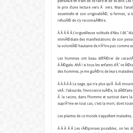
pensÃ©e en train de se faire et de se dire. Les
le prix d’une lecture vers Ã vers. Mais l’a
essentielle et son originalitÃ©, si fermes, si
refusÃ© de s’y reconnaÃ®tre.
Â
Â Â Â Â L’orgueilleuse solitude d’Abu l-â€˜Ala
immÃ©diate des manifestations de son pessim
la volontÃ© hautaine de n’Ãªtre pas comme eu
Les hommes ont beau diffÃ©rer de caractÃ¨
Â Ã©gale. AhÂ ! si tous les enfants d’Ãˆve Ã©ta
des hommes, je me guÃ©ris de leurs maladiesÂ ;
Â
Â Â Â Â Le sage, qui n’a plus qu’Ã Â«Â mourir 
vitÂ : l’absurde, l’innocence tuÃ©e, la dÃ©fait
Ã la racine, dans l’homme et surtout dans la 
suprÃªme en tout cas, c’est la mort, dont tou
Les plantes de ce monde s’appellent maladies, 
Â
Â Â Â Â Les rÃ©ponses possibles, on les 