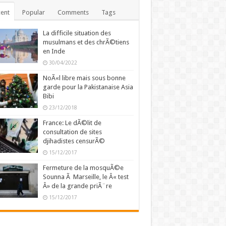
ent
Popular
Comments
Tags
La difficile situation des
musulmans et des chrÃ©tiens
en Inde
30/04/2022
NoÃ«l libre mais sous bonne
garde pour la Pakistanaise Asia
Bibi
23/12/2018
France: Le dÃ©lit de
consultation de sites
djihadistes censurÃ©
15/12/2017
Fermeture de la mosquÃ©e
Sounna Ã Marseille, le Â« test
Â» de la grande priÃ¨re
15/12/2017