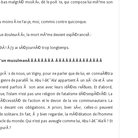
ici-bas malgrÃ© moiÂ Â», dit le poÃ¨te, qui compose lui-mÃªme son
u moins Â ne l’ai-je, moi, commis contre quiconque.
 que douleurÂ Â», la mort mÃªme devient espÃ©ranceÂ :
 AhÂ ! Â j’y ai sÃ©journÃ© trop longtemps.
 d’un musulman
Â Â Â Â Â Â Â Â
Â Â Â Â Â Â Â Â Â Â Â Â Â Â
 prÃ¨s de nous, un Vigny, pour ne parler que de lui, en connaÃ®tra
enre de parallÃ¨le. Abu l-â€˜Ala’ appartient Ã un siÃ¨cle et Ã une
rend parfois Ã son aise avec leurs idÃ©es reÃ§ues. Et d’abord,
, l’islam n’est pas une religion de fatalisme dÃ©sespÃ©rÃ©. La
 nÃ©cessitÃ© de l’action et le devoir de la vie communautaire. La
devant ces obligations. A priori, bien sÃ»r, celles-ci peuvent
e solitaire. En fait, Ã y bien regarder, la mÃ©ditation de l’homme
acle du monde. Qui n’est pas aveugle comme lui, Abu l-â€˜Ala’Â ? Et
 purÂ ?