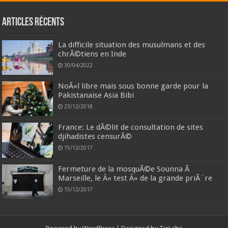
Articles récents
La difficile situation des musulmans et des
chrÃ©tiens en Inde
30/04/2022
NoÃ«l libre mais sous bonne garde pour la
Pakistanaise Asia Bibi
23/12/2018
France: Le dÃ©lit de consultation de sites
djihadistes censurÃ©
15/12/2017
Fermeture de la mosquÃ©e Sounna Ã
Marseille, le Â« test Â» de la grande priÃ¨re
15/12/2017