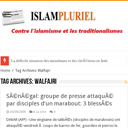
La difficile situation des musulmans et des chrÃ©tiens en Inde
Home
/
Tag Archives: Walfajri
Tag Archives:
Walfajri
SÃ©nÃ©gal: groupe de presse attaquÃ©
par disciples d’un marabout: 3 blessÃ©s
26/09/2009
A La Une
0
DAKAR (AFP) –Une vingtaine de talibÃ©s (disciples de marabouts) ont
attaquÃ© vendredi Ã coups de barres de fer, gourdins et pierres le