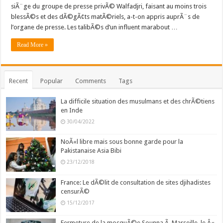
siÃ¨ge du groupe de presse privÃ© Walfadjri, faisant au moins trois
blessÃ©s et des dÃ©gÃ¢ts matÃ©riels, a-t-on appris auprÃ¨s de
l’organe de presse. Les talibÃ©s d’un influent marabout …
Read More »
Recent
Popular
Comments
Tags
La difficile situation des musulmans et des chrÃ©tiens
en Inde
30/04/2022
NoÃ«l libre mais sous bonne garde pour la
Pakistanaise Asia Bibi
23/12/2018
France: Le dÃ©lit de consultation de sites djihadistes
censurÃ©
15/12/2017
Fermeture de la mosquÃ©e Sounna Ã Marseille, le Â«