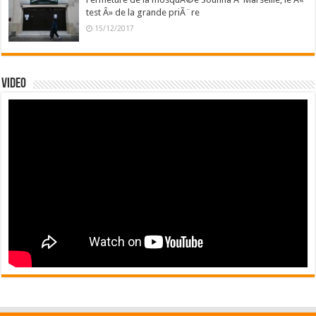
test Â» de la grande priÃ¨re
15/12/2017
Video