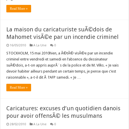
Read More »
La maison du caricaturiste suÃ©dois de
Mahomet visÃ©e par un incendie criminel
16/05/2010
A La Une
0
STOCKHOLM, 15 mai 2010hien, a Ã©tÃ© visÃ©e par un incendie
criminel entre vendredi et samedi en l’absence du dessinateur
suÃ©dois, a-t-on appris auprÃ¨s de la police et de M. Vilks. « Je vais
devoir habiter ailleurs pendant un certain temps, je pense que c’est
raisonnable », a-t-il dit Ã l’AFP samedi. « Je …
Read More »
Caricatures: excuses d’un quotidien danois
pour avoir offensÃ© les musulmans
28/02/2010
A La Une
0