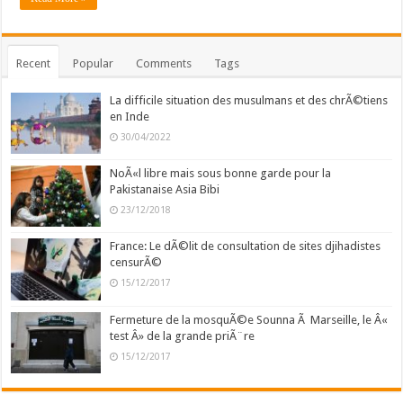
Recent
Popular
Comments
Tags
La difficile situation des musulmans et des chrÃ©tiens
en Inde
30/04/2022
NoÃ«l libre mais sous bonne garde pour la
Pakistanaise Asia Bibi
23/12/2018
France: Le dÃ©lit de consultation de sites djihadistes
censurÃ©
15/12/2017
Fermeture de la mosquÃ©e Sounna Ã Marseille, le Â«
test Â» de la grande priÃ¨re
15/12/2017