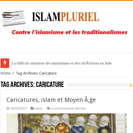
La difficile situation des musulmans et des chrÃ©tiens en Inde
Home
/
Tag Archives: Caricature
Tag Archives:
Caricature
Caricatures, islam et Moyen Ã‚ge
sur
18/05/2017
Livres
Commentaires fermés
Caricatures,
islam
et
Moyen
Ã‚ge