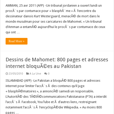
AMMAN, 25 avr 2011 (AFP) -Un tribunal jordanien a ouvert lundi un
procÃ¨s par contumace pour « blasphÃ¨me » Ã l’encontre du
dessinateur danois Kurt Westergaard, menacÃ© de mort dans le
monde musulman pour ses caricatures de Mahomet. « Un tribunal
d’Amman a entamÃ© aujourd’hui le procÃ¨s par contumace de ceux
qui ont …
Read More »
Dessins de Mahomet: 800 pages et adresses
internet bloquÃ©es au Pakistan
23/05/2010
A La Une
0
ISLAMABAD (AFP) -Le Pakistan a bloquÃ© 800 pages et adresses
internet pour limiter l’accÃ¨s Ã des contenus qu’il juge
« blasphÃ©matoires », a annoncÃ© samedi un responsable.
L’AutoritÃ© des TÃ©lÃ©communications Pakistanaise (PTA) a interdit
l’accÃ¨s Ã Facebook, YouTube et Ã d’autres liens, restreignant
notamment l’accÃ¨s Ã l’encyclopÃ©die Wikipedia. « Au moins 800
pages …