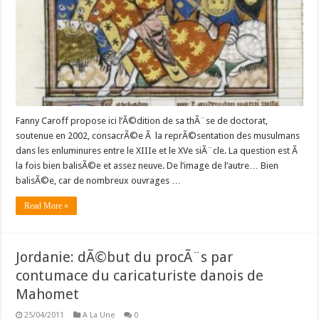
Fanny Caroff propose ici l’Ã©dition de sa thÃ¨se de doctorat,
soutenue en 2002, consacrÃ©e Ã la reprÃ©sentation des musulmans
dans les enluminures entre le XIIIe et le XVe siÃ¨cle. La question est Ã
la fois bien balisÃ©e et assez neuve. De l’image de l’autre… Bien
balisÃ©e, car de nombreux ouvrages …
Read More »
Jordanie: dÃ©but du procÃ¨s par
contumace du caricaturiste danois de
Mahomet
25/04/2011
A La Une
0