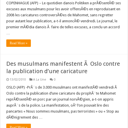
COPENHAGUE (AFP) – Le quotidien danois Politiken a prÃ©sentÃ© ses
excuses aux musulmans pour les avoir offensÃ©s en reproduisant en
2008 les caricatures controversÃ©es de Mahomet, sans regretter
pour autant leur publication, a-t-il annoncÃ© vendredi. Le journal, le
premier mÃ©dia danois Ã faire de telles excuses, a conclu un accord
…
Read More »
Des musulmans manifestent Ã Oslo contre
la publication d’une caricature
13/02/2010
A La Une
0
OSLO (AFP) -PrÃ¨s de 3.000 musulmans ont manifestÃ© vendredi Ã
Oslo contre la publication d’une caricature du prophÃ¨te Mahomet
reprÃ©sentÃ© en porc par un journal norvÃ©gien, a-t-on appris
auprÃ¨s de la police. La manifestation, oÃ¹ l’on pouvait lire des
pancartes « Nous sommes musulmans, pas terroristes » ou « Stop au
dÃ©nigrement des …
Read More »