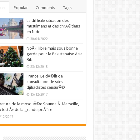
ent
Popular
Comments
Tags
La difficile situation des
musulmans et des chrÃ©tiens
en Inde
30/04/2022
NoÃ«l libre mais sous bonne
garde pour la Pakistanaise Asia
Bibi
23/12/2018
France: Le dÃ©lit de
consultation de sites
djihadistes censurÃ©
15/12/2017
eture de la mosquÃ©e Sounna Ã Marseille,
« test Â» de la grande priÃ¨re
/12/2017