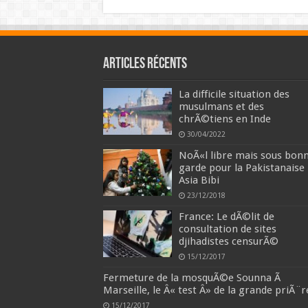
Articles récents
La difficile situation des
musulmans et des
chrÃ©tiens en Inde
30/04/2022
NoÃ«l libre mais sous bon
garde pour la Pakistanaise
Asia Bibi
23/12/2018
France: Le dÃ©lit de
consultation de sites
djihadistes censurÃ©
15/12/2017
Fermeture de la mosquÃ©e Sounna Ã
Marseille, le Â« test Â» de la grande priÃ¨r
15/12/2017