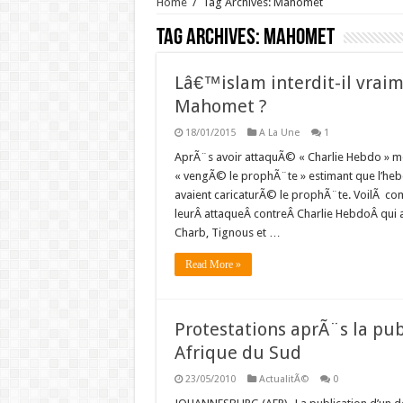
Home
/
Tag Archives: Mahomet
Tag Archives:
Mahomet
Lâ€™islam interdit-il vrai
Mahomet ?
18/01/2015
A La Une
1
AprÃ¨s avoir attaquÃ© « Charlie Hebdo » mer
« vengÃ© le prophÃ¨te » estimant que l’hebd
avaient caricaturÃ© le prophÃ¨te. VoilÃ com
leurÂ attaqueÂ contreÂ Charlie HebdoÂ qui a
Charb, Tignous et …
Read More »
Protestations aprÃ¨s la pu
Afrique du Sud
23/05/2010
ActualitÃ©
0