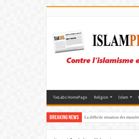
TieLabs HomePage
Religion
Islam
Breaking News
La difficile situation des musul