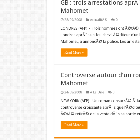
GB : trois arrestations aprÃ
Mahomet
28/09/2008
ActualitÃ©
0
LONDRES (AFP) – Trois hommes ont Ã©tÃ© a
Londres aprÃ¨s un feu chez l’Ã©diteur d’un
Mahomet, a annoncÃ© la police. Les arresta
Read More »
Controverse autour d’un r
Mahomet
24/08/2008
A La Une
0
NEW YORK (AFP) –Un roman consacrÃ© Ã la
controverse croissante aprÃ¨s que l’Ã©dite
Ã©tÃ© retirÃ© de la vente dÃ¨s sa sortie en 
Read More »