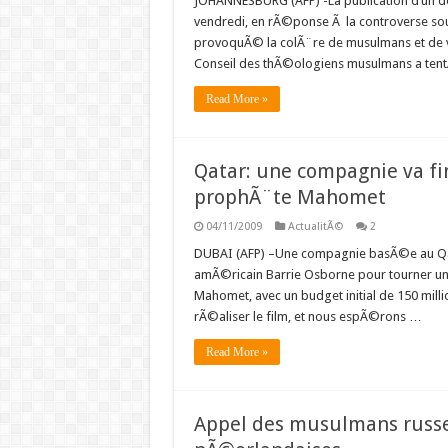
JOHANNESBURG (AFP) -La publication d’un d
vendredi, en rÃ©ponse Ã la controverse so
provoquÃ© la colÃ¨re de musulmans et de vi
Conseil des thÃ©ologiens musulmans a te
Read More »
Qatar: une compagnie va fi
prophÃ¨te Mahomet
04/11/2009
ActualitÃ©
2
DUBAI (AFP) –Une compagnie basÃ©e au Qat
amÃ©ricain Barrie Osborne pour tourner un
Mahomet, avec un budget initial de 150 mil
rÃ©aliser le film, et nous espÃ©rons …
Read More »
Appel des musulmans russes