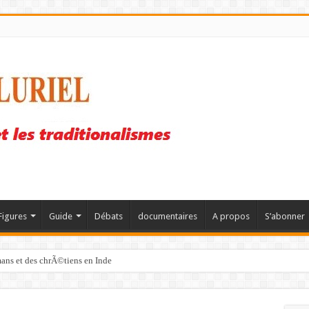
Figures
Guide
Débats
documentaires
A propos
S’abonner
mans et des chrÃ©tiens en Inde