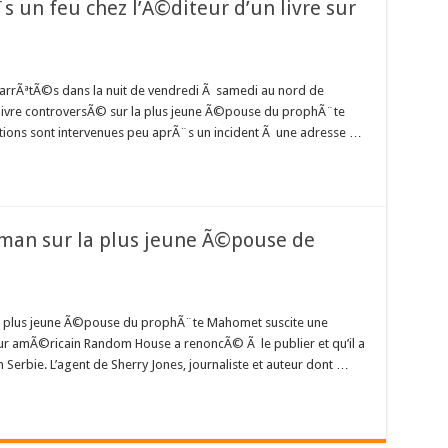
¨s un feu chez l’Ã©diteur d’un livre sur
rrÃªtÃ©s dans la nuit de vendredi Ã samedi au nord de
 livre controversÃ© sur la plus jeune Ã©pouse du prophÃ¨te
tions sont intervenues peu aprÃ¨s un incident Ã une adresse …
oman sur la plus jeune Ã©pouse de
 plus jeune Ã©pouse du prophÃ¨te Mahomet suscite une
ur amÃ©ricain Random House a renoncÃ© Ã le publier et qu’il a
Serbie. L’agent de Sherry Jones, journaliste et auteur dont …