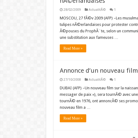
nÃ©erlandaises
28/02/2009
ActualitÃ©
1
MOSCOU, 27 fÃ©v 2009 (AFP) –Les musulman
tulipes nÃ©erlandaises pour protester contre
Ã©pouses du ProphÃ¨te, selon un communiqu
une substitution aux fameuses …
Read More »
Annonce d’un nouveau film s
27/10/2008
ActualitÃ©
1
DUBAI (AFP) –Un nouveau film sur la naissanc
messager de paix »), sera tournÃ© avec une
tournÃ© en 1976, ont annoncÃ© ses promo
nouveau film a …
Read More »