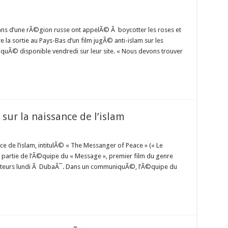
s d’une rÃ©gion russe ont appelÃ© Ã boycotter les roses et
 la sortie au Pays-Bas d’un film jugÃ© anti-islam sur les
Ã© disponible vendredi sur leur site. « Nous devons trouver
ur la naissance de l’islam
e de l’islam, intitulÃ© « The Messanger of Peace » (« Le
 partie de l’Ã©quipe du « Message », premier film du genre
teurs lundi Ã DubaÃ¯. Dans un communiquÃ©, l’Ã©quipe du