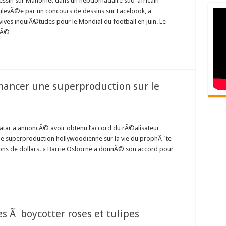
essin sur Mahomet dans un hebdomadaire sud-africain
ulevÃ©e par un concours de dessins sur Facebook, a
ves inquiÃ©tudes pour le Mondial du football en juin. Le
ntÃ© …
nancer une superproduction sur le
ar a annoncÃ© avoir obtenu l’accord du rÃ©alisateur
e superproduction hollywoodienne sur la vie du prophÃ¨te
lions de dollars. « Barrie Osborne a donnÃ© son accord pour
 Ã boycotter roses et tulipes