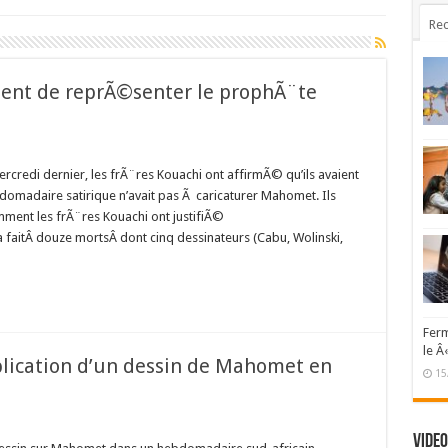
Rec
ment de reprÃ©senter le prophÃ¨te
credi dernier, les frÃ¨res Kouachi ont affirmÃ© qu’ils avaient
omadaire satirique n’avait pas Ã caricaturer Mahomet. Ils
ment les frÃ¨res Kouachi ont justifiÃ©
 faitÂ douze mortsÂ dont cinq dessinateurs (Cabu, Wolinski,
Ferm
le Â
blication d’un dessin de Mahomet en
15
Video