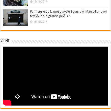
15/12/2017
Fermeture de la mosquÃ©e Sounna Ã Marseille, le Â«
test Â» de la grande priÃ¨re
15/12/2017
Video