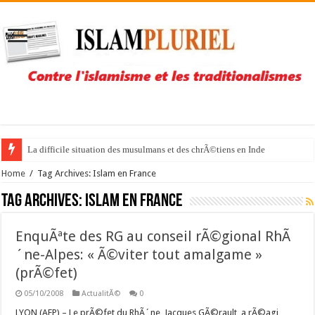
La difficile situation des musulmans et des chrÃ©tiens en Inde
Home
/
Tag Archives: Islam en France
Tag Archives:
Islam en France
EnquÃªte des RG au conseil rÃ©gional RhÃ
´ne-Alpes: « Ã©viter tout amalgame »
(prÃ©fet)
05/10/2008
ActualitÃ©
0
LYON (AFP) – Le prÃ©fet du RhÃ´ne, Jacques GÃ©rault, a rÃ©agi