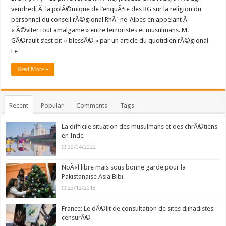
vendredi Ã la polÃ©mique de l’enquÃªte des RG sur la religion du
personnel du conseil rÃ©gional RhÃ´ne-Alpes en appelant Ã
« Ã©viter tout amalgame » entre terroristes et musulmans. M.
GÃ©rault s’est dit « blessÃ© » par un article du quotidien rÃ©gional
Le …
Read More »
Recent
Popular
Comments
Tags
La difficile situation des musulmans et des chrÃ©tiens
en Inde
30/04/2022
NoÃ«l libre mais sous bonne garde pour la
Pakistanaise Asia Bibi
23/12/2018
France: Le dÃ©lit de consultation de sites djihadistes
censurÃ©