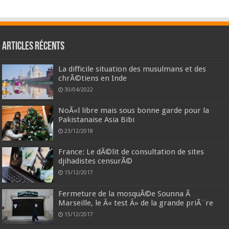
Articles récents
La difficile situation des musulmans et des
chrÃ©tiens en Inde
30/04/2022
NoÃ«l libre mais sous bonne garde pour la
Pakistanaise Asia Bibi
23/12/2018
France: Le dÃ©lit de consultation de sites
djihadistes censurÃ©
15/12/2017
Fermeture de la mosquÃ©e Sounna Ã
Marseille, le Â« test Â» de la grande priÃ¨re
15/12/2017